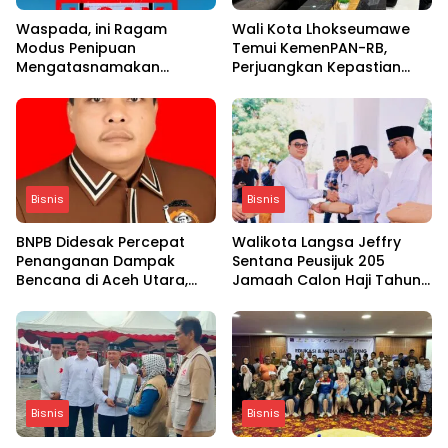
Waspada, ini Ragam
Wali Kota Lhokseumawe
Modus Penipuan
Temui KemenPAN-RB,
Mengatasnamakan
Perjuangkan Kepastian
Taspen
Nasib 3.698 PPPK di Tengah
Tekanan Fiskal
Bisnis
Bisnis
BNPB Didesak Percepat
Walikota Langsa Jeffry
Penanganan Dampak
Sentana Peusijuk 205
Bencana di Aceh Utara,
Jamaah Calon Haji Tahun
Petani Masih Terpukul
2026
Bisnis
Bisnis