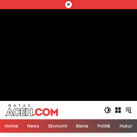
Langsung
×
ke
konten
Home
News
Ekonomi
Bisnis
Politik
Hukum