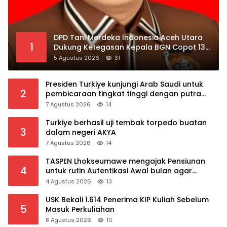
DPD Tani Merdeka Indonesia Aceh Utara
1
Dukung Ketegasan Kepala BGN Copot 137
Kepala SPPG
5 Agustus 2026
31
Presiden Turkiye kunjungi Arab Saudi untuk
2
pembicaraan tingkat tinggi dengan putra
mahkota Saudi dan PM Pakistan
7 Agustus 2026
14
Turkiye berhasil uji tembak torpedo buatan
3
dalam negeri AKYA
7 Agustus 2026
14
TASPEN Lhokseumawe mengajak Pensiunan
4
untuk rutin Autentikasi Awal bulan agar
Manfaat Pensiun tetap Lancar
4 Agustus 2026
13
USK Bekali 1.614 Penerima KIP Kuliah Sebelum
5
Masuk Perkuliahan
8 Agustus 2026
10