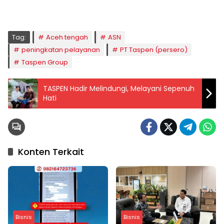
04:59
05:09
06:24
06:52
12:40
15:59
18:49
20:01
Tag:
Aceh tengah
ASN
peningkatan pelayanan
PT Taspen (persero)
Taspen Group
TASPEN Hadir Melindungi, Melayani Sepenuh
Hati
Konten Terkait
Bisnis
Bisnis