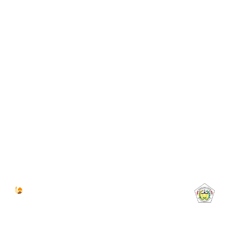
Jadwal Sholat
KOTA LHOKSEUMAWE & Sekitarnya
Minggu, 09/08/2026
Imsak
Subuh
Terbit
Dhuha
Dzuhur
Ashar
Maghrib
Isya