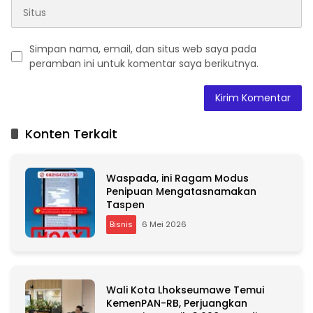
Simpan nama, email, dan situs web saya pada
peramban ini untuk komentar saya berikutnya.
A
l
t
Konten Terkait
e
r
n
Waspada, ini Ragam Modus
a
Penipuan Mengatasnamakan
t
Taspen
i
v
Bisnis
6 Mei 2026
e
:
Wali Kota Lhokseumawe Temui
KemenPAN-RB, Perjuangkan