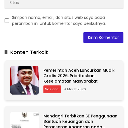
Simpan nama, email, dan situs web saya pada
peramban ini untuk komentar saya berikutnya.
A
l
t
Konten Terkait
e
r
n
Pemerintah Aceh Luncurkan Mudik
a
Gratis 2026, Prioritaskan
t
Keselamatan Masyarakat
i
v
Nasional
14 Maret 2026
e
:
Mendagri Terbitkan SE Penggunaan
Bantuan Keuangan dan
Pergeseran Anggaran pada