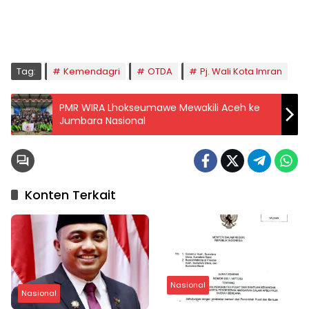
Imsak
Subuh
Terbit
Dhuha
Dzuhur
Ashar
Maghrib
Isya
04:59
05:09
06:24
06:53
12:41
16:00
18:50
20:02
Tag:
Kemendagri
OTDA
Pj. Wali Kota Imran
PMR WIRA Lhokseumawe Mewakili Aceh ke
Jumbara Nasional
Konten Terkait
Nasional
Nasional