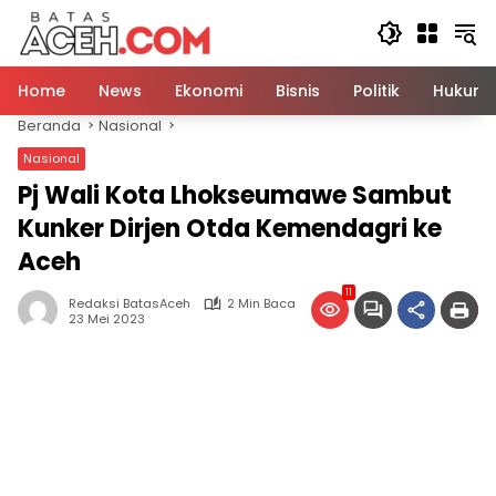
Langsung
ke
konten
Home
News
Ekonomi
Bisnis
Politik
Hukum
Beranda
Nasional
Nasional
Pj Wali Kota Lhokseumawe Sambut
Kunker Dirjen Otda Kemendagri ke
Aceh
11
Redaksi BatasAceh
2 Min Baca
23 Mei 2023