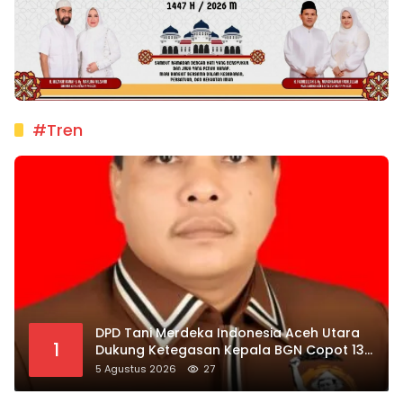
#Tren
DPD Tani Merdeka Indonesia Aceh Utara
1
Dukung Ketegasan Kepala BGN Copot 137
Kepala SPPG
5 Agustus 2026
27