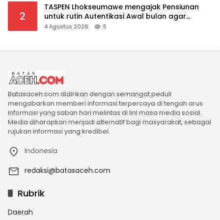
TASPEN Lhokseumawe mengajak Pensiunan
2
untuk rutin Autentikasi Awal bulan agar
Manfaat Pensiun tetap Lancar
4 Agustus 2026
5
Batasaceh.com didirikan dengan semangat peduli
mengabarkan memberi informasi terpercaya di tengah arus
informasi yang saban hari melintas di lini masa media sosial.
Media diharapkan menjadi alternatif bagi masyarakat, sebagai
rujukan informasi yang kredibel.
Indonesia
redaksi@batasaceh.com
Rubrik
Daerah