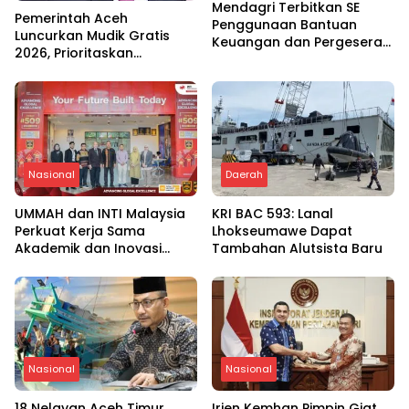
Mendagri Terbitkan SE
Pemerintah Aceh
Penggunaan Bantuan
Luncurkan Mudik Gratis
Keuangan dan Pergeseran
2026, Prioritaskan
Anggaran pada Daerah
Keselamatan Masyarakat
Bencana
Nasional
Daerah
UMMAH dan INTI Malaysia
KRI BAC 593: Lanal
Perkuat Kerja Sama
Lhokseumawe Dapat
Akademik dan Inovasi
Tambahan Alutsista Baru
Global
Nasional
Nasional
18 Nelayan Aceh Timur
Irjen Kemhan Pimpin Giat