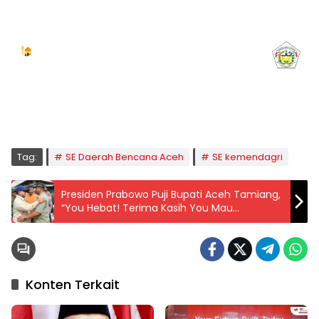
Jadwal Sholat
KOTA LHOKSEUMAWE & Sekitarnya
Sabtu, 08/08/2026
Imsak
Subuh
Terbit
Dhuha
Dzuhur
Ashar
Maghrib
Isya
04:59
05:09
06:24
06:52
12:41
15:59
18:50
20:01
Tag:
SE Daerah Bencana Aceh
SE kemendagri
Presiden Prabowo Puji Bupati Aceh Tamiang,
“You Hebat! Terima Kasih You Mau
Mengabdi Untuk Rakyat”
Konten Terkait