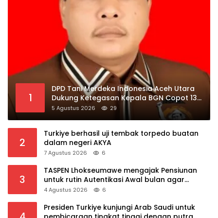
DPD Tani Merdeka Indonesia Aceh Utara
1
Dukung Ketegasan Kepala BGN Copot 137
Kepala SPPG
5 Agustus 2026
29
Turkiye berhasil uji tembak torpedo buatan
2
dalam negeri AKYA
7 Agustus 2026
6
TASPEN Lhokseumawe mengajak Pensiunan
3
untuk rutin Autentikasi Awal bulan agar
Manfaat Pensiun tetap Lancar
4 Agustus 2026
6
Presiden Turkiye kunjungi Arab Saudi untuk
4
pembicaraan tingkat tinggi dengan putra