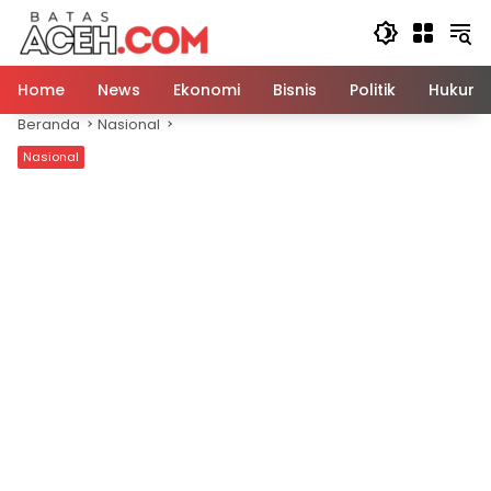
Langsung
ke
konten
Home
News
Ekonomi
Bisnis
Politik
Hukum
Beranda
Nasional
Nasional