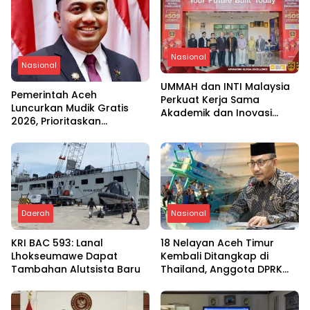
Nasional
Nasional
UMMAH dan INTI Malaysia
Pemerintah Aceh
Perkuat Kerja Sama
Luncurkan Mudik Gratis
Akademik dan Inovasi
2026, Prioritaskan
Global
Keselamatan Masyarakat
Daerah
Nasional
KRI BAC 593: Lanal
18 Nelayan Aceh Timur
Lhokseumawe Dapat
Kembali Ditangkap di
Tambahan Alutsista Baru
Thailand, Anggota DPRK
Lapor ke Haji Um