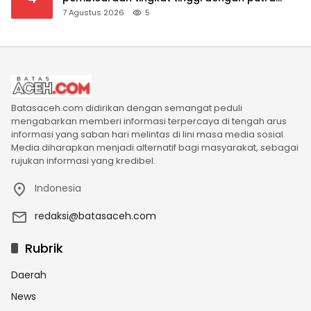
mahkota Saudi dan PM Pakistan
7 Agustus 2026
5
Batasaceh.com didirikan dengan semangat peduli
mengabarkan memberi informasi terpercaya di tengah arus
informasi yang saban hari melintas di lini masa media sosial.
Media diharapkan menjadi alternatif bagi masyarakat, sebagai
rujukan informasi yang kredibel.
Indonesia
redaksi@batasaceh.com
Rubrik
Daerah
News