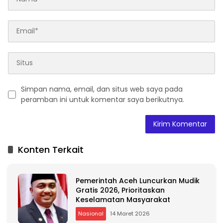
Simpan nama, email, dan situs web saya pada
peramban ini untuk komentar saya berikutnya.
A
l
t
Konten Terkait
e
r
n
Pemerintah Aceh Luncurkan Mudik
a
Gratis 2026, Prioritaskan
t
Keselamatan Masyarakat
i
v
Nasional
14 Maret 2026