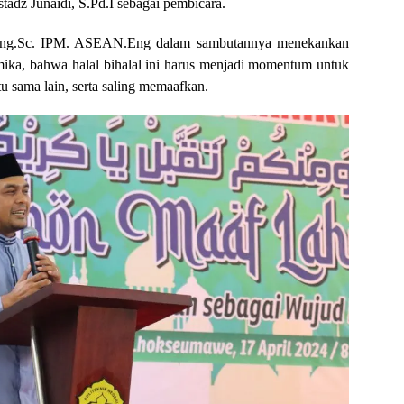
adz Junaidi, S.Pd.I sebagai pembicara.
M.Eng.Sc. IPM. ASEAN.Eng dalam sambutannya menekankan
emika, bahwa halal bihalal ini harus menjadi momentum untuk
atu sama lain, serta saling memaafkan.