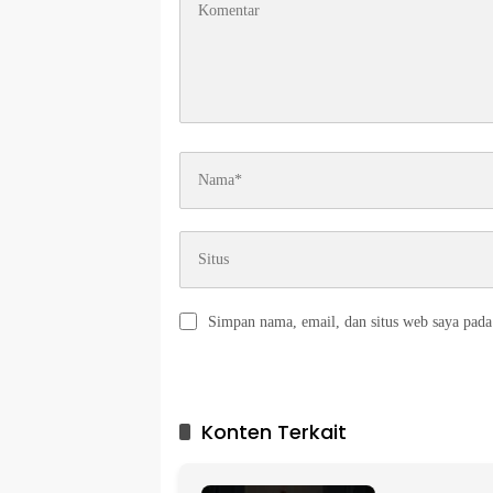
Simpan nama, email, dan situs web saya pada
A
l
t
Konten Terkait
e
r
n