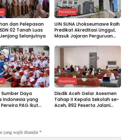
kan
Pendidikan
ahan dan Pelepasan
UIN SUNA Lhokseumawe Raih
 SDN 02 Tanah Luas
Predikat Akreditasi Unggul,
Jenjang Selanjutnya
Masuk Jajaran Perguruan
Tinggi Elit Nasional
kan
Pendidikan
 Sumber Daya
Disdik Aceh Gelar Asesmen
a Indonesia yang
Tahap II Kepala Sekolah se-
 Perwira PAG Ikut
Aceh, 892 Peserta Jalani
Dalam Pertamina
Talent Mapping dan
Negeri (PEN) 8.0
Wawancara
s yang wajib ditandai
*