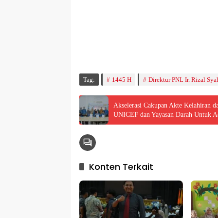
🕌 Jadwal Sholat
KOTA LHOKSEUMAWE & Sekitarnya
Jumat, 07/08/2026
Imsak
Subuh
Terbit
Dhuha
Dzuhur
Ashar
M
04:59
05:09
06:24
06:52
12:41
16:00
1
Tag:
1445 H
Direktur PNL Ir. Rizal Sy
Akselerasi Cakupan Akte Kelahiran
UNICEF dan Yayasan Darah Untuk A
Konten Terkait