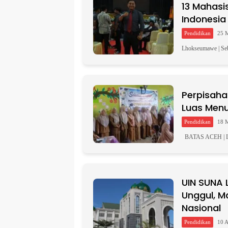
13 Mahasi
a
t
Indonesia
i
Pendidikan
25 
v
e
Lhokseumawe | Se
:
Perpisaha
Luas Menu
Pendidikan
18 
BATAS ACEH | Lh
UIN SUNA 
Unggul, Ma
Nasional
Pendidikan
10 A