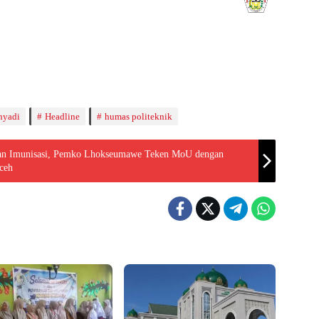
aghrib
Isya
8:50
20:02
ahyadi
Headline
humas politeknik
 dan Imunisasi, Pemko Lhokseumawe Teken MoU dengan
ceh