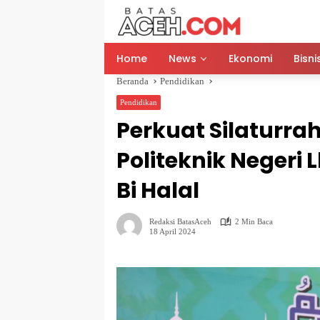
Langsung
ke
konten
Home
News
Ekonomi
Bisni
Beranda
Pendidikan
Pendidikan
Perkuat Silaturra
Politeknik Negeri
Bi Halal
Redaksi BatasAceh
2 Min Baca
18 April 2024