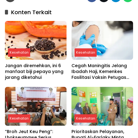
Konten Terkait
Kesehatan
Kesehatan
Jangan diremehkan, ini 6
Cegah Maningitis Jelang
manfaat biji pepaya yang
Ibadah Haji, Kemenkes
jarang diketahui
Fasilitasi Vaksin Petugas
PPIH Tahun 1446 H / 2025
Kesehatan
Kesehatan
“Broh Jeut Keu Peng”:
Prioritaskan Pelayanan,
Lhokseumawe Serius
Bupati Al-Farlaky Minta