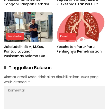
Tangani Sampah Berbasis
Puskesmas Tak Persulit
Ekonomi Sirkular
Pasien
Kesehatan
Kesehatan
Jalaluddin, SKM, M.Kes,
Kesehatan Paru-Paru:
Pantau Layanan
Pentingnya Pemeliharaan
Puskesmas Selama Cuti
Bersama di Aceh Utara
Tinggalkan Balasan
Alamat email Anda tidak akan dipublikasikan.
Ruas yang
wajib ditandai
*