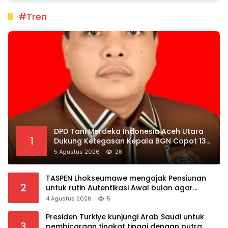
#Tren
DPD Tani Merdeka Indonesia Aceh Utara
1
Dukung Ketegasan Kepala BGN Copot 137
Kepala SPPG
5 Agustus 2026
28
TASPEN Lhokseumawe mengajak Pensiunan
2
untuk rutin Autentikasi Awal bulan agar
Manfaat Pensiun tetap Lancar
4 Agustus 2026
5
Presiden Turkiye kunjungi Arab Saudi untuk
3
pembicaraan tingkat tinggi dengan putra