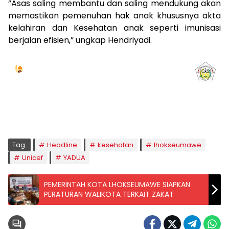
”Asas saling membantu dan saling mendukung akan
memastikan pemenuhan hak anak khususnya akta
kelahiran dan Kesehatan anak seperti imunisasi
berjalan efisien,” ungkap Hendriyadi.
Jadwal Sholat
KOTA LHOKSEUMAWE & Sekitarnya
Jumat, 07/08/2026
Imsak
Subuh
Terbit
Dhuha
Dzuhur
Ashar
Maghrib
Isya
04:59
05:09
06:24
06:52
12:41
16:00
18:50
20:02
Tag:
Headline
kesehatan
lhokseumawe
Unicef
YADUA
PEMERINTAH KOTA LHOKSEUMAWE SIAPKAN
PERATURAN WALIKOTA TERKAIT ZAKAT