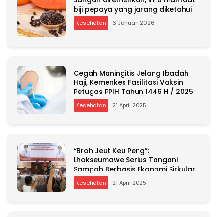
Jangan diremehkan, ini 6 manfaat
t
biji pepaya yang jarang diketahui
i
Kesehatan
6 Januari 2026
v
e
:
Cegah Maningitis Jelang Ibadah
Haji, Kemenkes Fasilitasi Vaksin
Petugas PPIH Tahun 1446 H / 2025
Kesehatan
21 April 2025
“Broh Jeut Keu Peng”:
Lhokseumawe Serius Tangani
Sampah Berbasis Ekonomi Sirkular
Kesehatan
21 April 2025