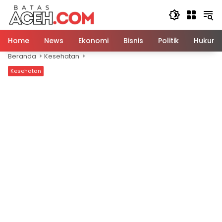
Langsung
ke
konten
Home
News
Ekonomi
Bisnis
Politik
Hukum
Beranda
Kesehatan
Kesehatan