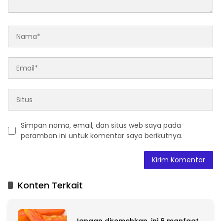
Simpan nama, email, dan situs web saya pada
peramban ini untuk komentar saya berikutnya.
A
l
t
Konten Terkait
e
r
n
a