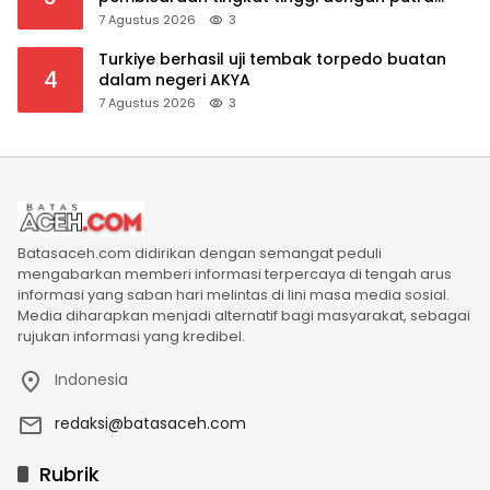
mahkota Saudi dan PM Pakistan
7 Agustus 2026
3
Turkiye berhasil uji tembak torpedo buatan
4
dalam negeri AKYA
7 Agustus 2026
3
Batasaceh.com didirikan dengan semangat peduli
mengabarkan memberi informasi terpercaya di tengah arus
informasi yang saban hari melintas di lini masa media sosial.
Media diharapkan menjadi alternatif bagi masyarakat, sebagai
rujukan informasi yang kredibel.
Indonesia
redaksi@batasaceh.com
Rubrik