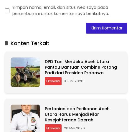
Simpan nama, email, dan situs web saya pada
peramban ini untuk komentar saya berikutnya.
A
l
t
Konten Terkait
e
r
n
DPD Tani Merdeka Aceh Utara
a
Pantau Bantuan Combine Potong
t
Padi dari Presiden Prabowo
i
v
Ekonomi
3 Juni 2026
e
:
Pertanian dan Perikanan Aceh
Utara Harus Menjadi Pilar
Kesejahteraan Daerah
Ekonomi
20 Mei 2026