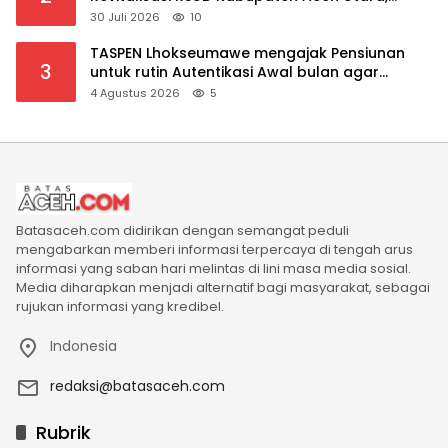
Bahas Pengalihan Kepemilikan RSU Cut Meutia
30 Juli 2026
10
TASPEN Lhokseumawe mengajak Pensiunan
3
untuk rutin Autentikasi Awal bulan agar
Manfaat Pensiun tetap Lancar
4 Agustus 2026
5
Batasaceh.com didirikan dengan semangat peduli
mengabarkan memberi informasi terpercaya di tengah arus
informasi yang saban hari melintas di lini masa media sosial.
Media diharapkan menjadi alternatif bagi masyarakat, sebagai
rujukan informasi yang kredibel.
Indonesia
redaksi@batasaceh.com
Rubrik