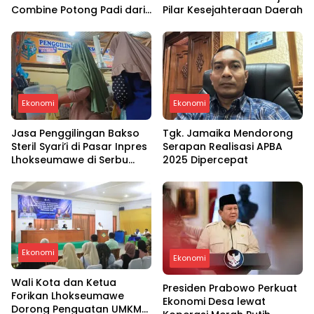
Combine Potong Padi dari
Pilar Kesejahteraan Daerah
Presiden Prabowo
Ekonomi
Ekonomi
Jasa Penggilingan Bakso
Tgk. Jamaika Mendorong
Steril Syari’i di Pasar Inpres
Serapan Realisasi APBA
Lhokseumawe di Serbu
2025 Dipercepat
Konsumen
Ekonomi
Ekonomi
Wali Kota dan Ketua
Presiden Prabowo Perkuat
Forikan Lhokseumawe
Ekonomi Desa lewat
Dorong Penguatan UMKM