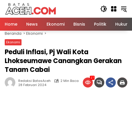
Langsung
ke
konten
Home
News
Ekonomi
Bisnis
Politik
Hukum
Beranda
Ekonomi
Ekonomi
Peduli Inflasi, Pj Wali Kota
Lhokseumawe Canangkan Gerakan
Tanam Cabai
27
Redaksi BatasAceh
2 Min Baca
28 Februari 2024