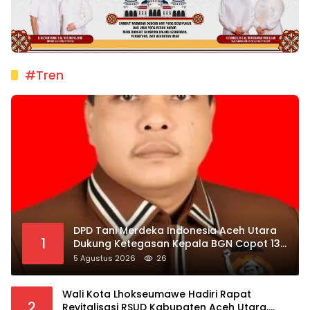
#Tren
DPD Tani Merdeka Indonesia Aceh Utara
1
Dukung Ketegasan Kepala BGN Copot 137
Kepala SPPG
5 Agustus 2026
26
Wali Kota Lhokseumawe Hadiri Rapat
2
Revitalisasi RSUD Kabupaten Aceh Utara,