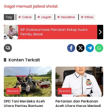
Gagal memuat jadwal sholat.
Tag:
Cabai
cegah
Headline
Inflasi
KIP Lhokseumawe Plenokan Rekap Suara
Pemilu, Besok
Konten Terkait
Ekonomi
Ekonomi
DPD Tani Merdeka Aceh
Pertanian dan Perikanan
Utara Pantau Bantuan
Aceh Utara Harus Menjadi