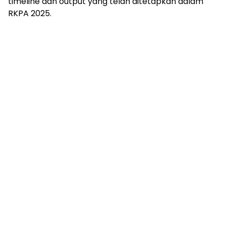
timeline dan output yang telah ditetapkan dalam
RKPA 2025.