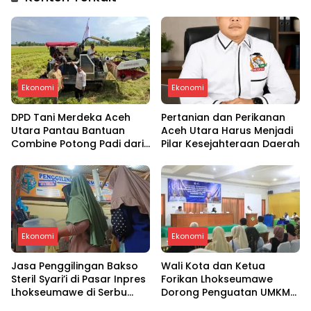
Ekonomi
Ekonomi
DPD Tani Merdeka Aceh
Pertanian dan Perikanan
Utara Pantau Bantuan
Aceh Utara Harus Menjadi
Combine Potong Padi dari
Pilar Kesejahteraan Daerah
Presiden Prabowo
Ekonomi
Ekonomi
Jasa Penggilingan Bakso
Wali Kota dan Ketua
Steril Syari’i di Pasar Inpres
Forikan Lhokseumawe
Lhokseumawe di Serbu
Dorong Penguatan UMKM
Konsumen
Olahan Ikan Teri sebagai