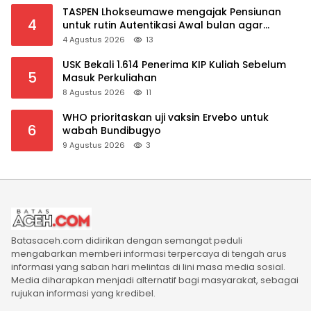
TASPEN Lhokseumawe mengajak Pensiunan
4
untuk rutin Autentikasi Awal bulan agar
Manfaat Pensiun tetap Lancar
4 Agustus 2026
13
USK Bekali 1.614 Penerima KIP Kuliah Sebelum
5
Masuk Perkuliahan
8 Agustus 2026
11
WHO prioritaskan uji vaksin Ervebo untuk
6
wabah Bundibugyo
9 Agustus 2026
3
Batasaceh.com didirikan dengan semangat peduli
mengabarkan memberi informasi terpercaya di tengah arus
informasi yang saban hari melintas di lini masa media sosial.
Media diharapkan menjadi alternatif bagi masyarakat, sebagai
rujukan informasi yang kredibel.