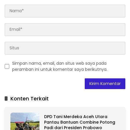
Simpan nama, email, dan situs web saya pada
peramban ini untuk komentar saya berikutnya.
A
l
t
Konten Terkait
e
r
n
DPD Tani Merdeka Aceh Utara
a
Pantau Bantuan Combine Potong
t
Padi dari Presiden Prabowo
i