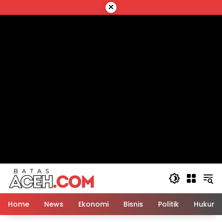
Langsung
×
ke
konten
Home
News
Ekonomi
Bisnis
Politik
Hukum