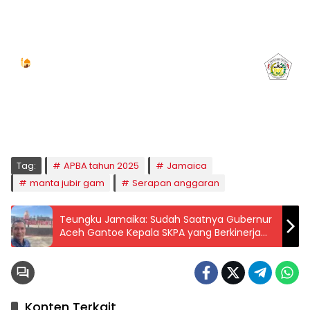
Jadwal Sholat
KOTA LHOKSEUMAWE & Sekitarnya
Minggu, 09/08/2026
Imsak
Subuh
Terbit
Dhuha
Dzuhur
Ashar
Maghrib
Isya
04:59
05:09
06:24
06:52
12:40
15:59
18:49
20:01
Tag:
APBA tahun 2025
Jamaica
manta jubir gam
Serapan anggaran
Teungku Jamaika: Sudah Saatnya Gubernur
Aceh Gantoe Kepala SKPA yang Berkinerja
Biasa-Biasa Saja
Konten Terkait