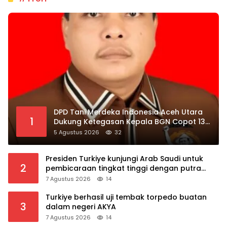
DPD Tani Merdeka Indonesia Aceh Utara
1
Dukung Ketegasan Kepala BGN Copot 137
Kepala SPPG
5 Agustus 2026
32
Presiden Turkiye kunjungi Arab Saudi untuk
2
pembicaraan tingkat tinggi dengan putra
mahkota Saudi dan PM Pakistan
7 Agustus 2026
14
Turkiye berhasil uji tembak torpedo buatan
3
dalam negeri AKYA
7 Agustus 2026
14