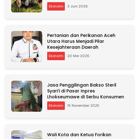
v
Ekonomi
3 Juni 2026
e
:
Pertanian dan Perikanan Aceh
Utara Harus Menjadi Pilar
Kesejahteraan Daerah
Ekonomi
20 Mei 2026
Jasa Penggilingan Bakso Steril
Syari’i di Pasar Inpres
Lhokseumawe di Serbu Konsumen
Ekonomi
15 November 2025
Wali Kota dan Ketua Forikan