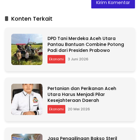
A
l
t
Konten Terkait
e
r
n
DPD Tani Merdeka Aceh Utara
a
Pantau Bantuan Combine Potong
t
Padi dari Presiden Prabowo
i
v
Ekonomi
3 Juni 2026
e
:
Pertanian dan Perikanan Aceh
Utara Harus Menjadi Pilar
Kesejahteraan Daerah
Ekonomi
20 Mei 2026
Jasa Penggilingan Bakso Steril