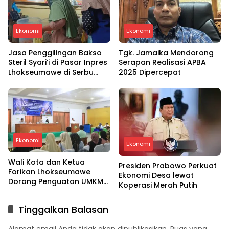
Ekonomi
Ekonomi
Jasa Penggilingan Bakso
Tgk. Jamaika Mendorong
Steril Syari’i di Pasar Inpres
Serapan Realisasi APBA
Lhokseumawe di Serbu
2025 Dipercepat
Konsumen
Ekonomi
Ekonomi
Wali Kota dan Ketua
Presiden Prabowo Perkuat
Forikan Lhokseumawe
Ekonomi Desa lewat
Dorong Penguatan UMKM
Koperasi Merah Putih
Olahan Ikan Teri sebagai
Program Unggulan
Tinggalkan Balasan