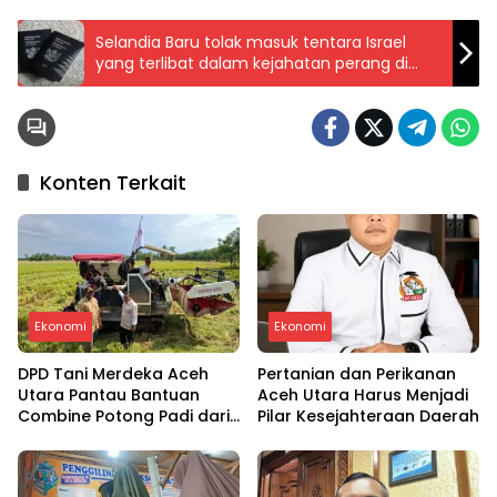
Selandia Baru tolak masuk tentara Israel
yang terlibat dalam kejahatan perang di
Gaza
Konten Terkait
Ekonomi
Ekonomi
DPD Tani Merdeka Aceh
Pertanian dan Perikanan
Utara Pantau Bantuan
Aceh Utara Harus Menjadi
Combine Potong Padi dari
Pilar Kesejahteraan Daerah
Presiden Prabowo