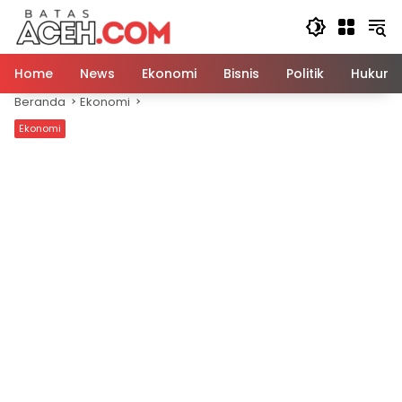
Langsung
ke
konten
Home
News
Ekonomi
Bisnis
Politik
Hukum
Beranda
Ekonomi
Ekonomi