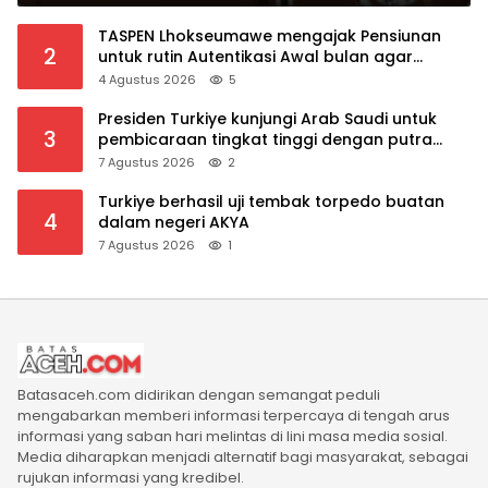
TASPEN Lhokseumawe mengajak Pensiunan
2
untuk rutin Autentikasi Awal bulan agar
Manfaat Pensiun tetap Lancar
4 Agustus 2026
5
Presiden Turkiye kunjungi Arab Saudi untuk
3
pembicaraan tingkat tinggi dengan putra
mahkota Saudi dan PM Pakistan
7 Agustus 2026
2
Turkiye berhasil uji tembak torpedo buatan
4
dalam negeri AKYA
7 Agustus 2026
1
Batasaceh.com didirikan dengan semangat peduli
mengabarkan memberi informasi terpercaya di tengah arus
informasi yang saban hari melintas di lini masa media sosial.
Media diharapkan menjadi alternatif bagi masyarakat, sebagai
rujukan informasi yang kredibel.