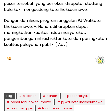
pasar tersebut yang berlokasi diseputar stadiong
bola kaki mongeudong kota lhokseumawe.
Dengan demikian, program unggulan PJ Walikota
Lhokseumawe, A. Hanan, diharapkan dapat
meningkatkan kualitas hidup masyarakat,
pengembangan infrastruktur kota, dan peningkatan
kualitas pelayanan publik. ( Adv)
Jadwal Sholat
KOTA LHOKSEUMAWE & Sekitarnya
Jumat, 07/08/2026
Imsak
Subuh
Terbit
Dhuha
Dzuhur
Ashar
Maghrib
Isya
04:59
05:09
06:24
06:52
12:41
16:00
18:50
20:02
Tag:
A Hanan
hanan
pasar rakyat
pasar tani lhokseumawe
pj.walikota lhokseumawe
program pj A
tani lhokseumawe