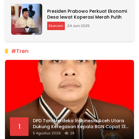
Presiden Prabowo Perkuat Ekonomi
Desa lewat Koperasi Merah Putih
Ekonomi
24 Juni 2025
#Tren
DPD Tani Merdeka Indonesia Aceh Utara
1
Dukung Ketegasan Kepala BGN Copot 137
Kepala SPPG
5 Agustus 2026
28