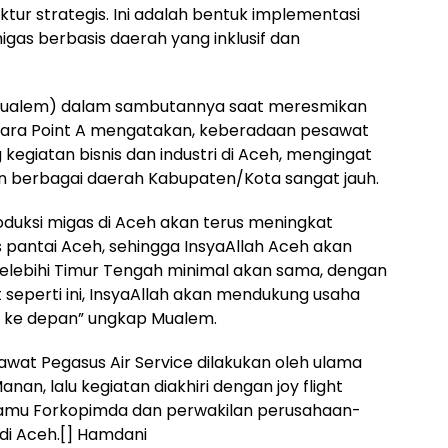
r strategis. Ini adalah bentuk implementasi
gas berbasis daerah yang inklusif dan
(Mualem) dalam sambutannya saat meresmikan
ara Point A mengatakan, keberadaan pesawat
egiatan bisnis dan industri di Aceh, mengingat
 berbagai daerah Kabupaten/Kota sangat jauh.
oduksi migas di Aceh akan terus meningkat
s pantai Aceh, sehingga InsyaAllah Aceh akan
melebihi Timur Tengah minimal akan sama, dengan
 seperti ini, InsyaAllah akan mendukung usaha
 ke depan” ungkap Mualem.
awat Pegasus Air Service dilakukan oleh ulama
an, lalu kegiatan diakhiri dengan joy flight
tamu Forkopimda dan perwakilan perusahaan-
di Aceh.[] Hamdani