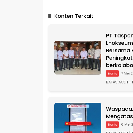
l
t
Konten Terkait
e
r
n
PT Taspen
a
t
Lhokseuma
i
Bersama 
v
Peningkat
e
berkolabo
:
Bisnis
7 Mei 
BATAS ACEH – 
Waspada,
Mengatas
Bisnis
6 Mei 