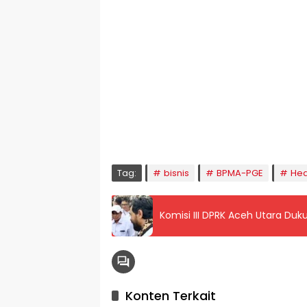
🕌 Jadwal Sholat
KOTA LHOKSEUMAWE & Sekitarnya
Kamis, 06/08/2026
Imsak
Subuh
Terbit
Dhuha
Dzuhur
Ashar
M
04:59
05:09
06:24
06:53
12:41
16:00
1
Tag:
bisnis
BPMA-PGE
Hea
Komisi III DPRK Aceh Utara D
Konten Terkait