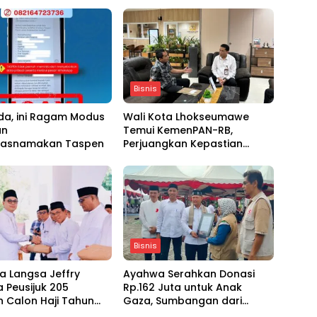
Bisnis
a, ini Ragam Modus
Wali Kota Lhokseumawe
an
Temui KemenPAN-RB,
asnamakan Taspen
Perjuangkan Kepastian
Nasib 3.698 PPPK di Tengah
Tekanan Fiskal
Bisnis
a Langsa Jeffry
Ayahwa Serahkan Donasi
 Peusijuk 205
Rp.162 Juta untuk Anak
 Calon Haji Tahun
Gaza, Sumbangan dari
Pelajar Aceh Utara