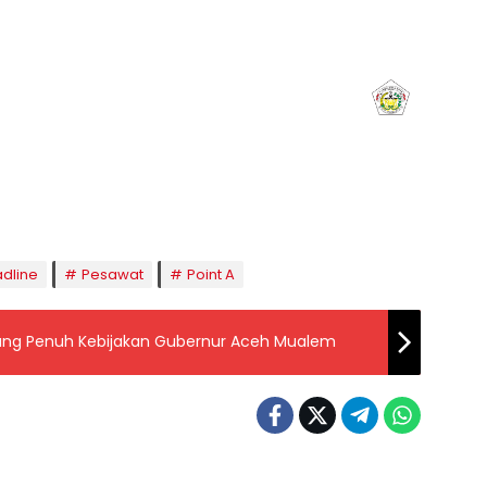
aghrib
Isya
8:50
20:02
dline
Pesawat
Point A
ukung Penuh Kebijakan Gubernur Aceh Mualem