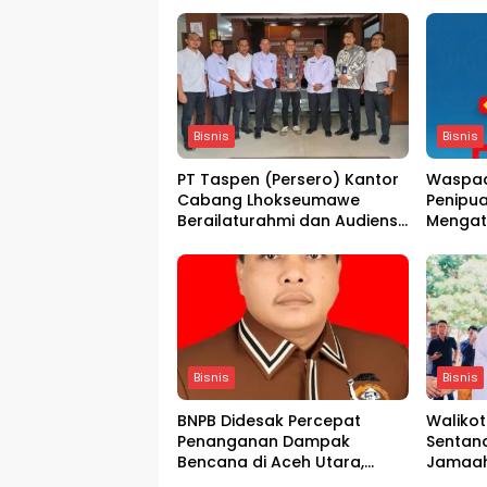
Bisnis
Bisnis
PT Taspen (Persero) Kantor
Waspad
Cabang Lhokseumawe
Penipu
Berailaturahmi dan Audiensi
Mengat
Bersama Pemda Kabupaten
Aceh Tengah terkait
Peningkatan Layanan dan
Kesejahteraan ASN
berkolaborasi dengan
Taspen Group
Bisnis
Bisnis
BNPB Didesak Percepat
Walikot
Penanganan Dampak
Sentana
Bencana di Aceh Utara,
Jamaah
Petani Masih Terpukul
2026