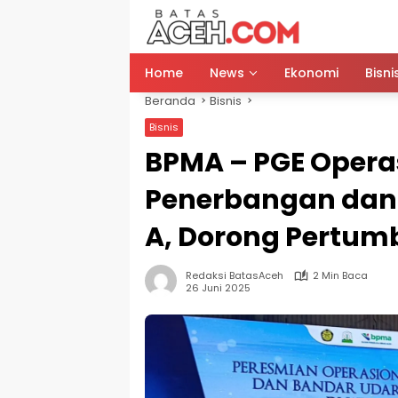
Langsung
ke
konten
Home
News
Ekonomi
Bisni
Beranda
Bisnis
Bisnis
BPMA – PGE Opera
Penerbangan dan 
A, Dorong Pertu
Redaksi BatasAceh
2 Min Baca
26 Juni 2025