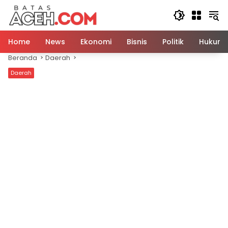
Langsung
ke
konten
Home
News
Ekonomi
Bisnis
Politik
Hukum
Beranda
Daerah
Daerah