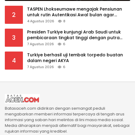
TASPEN Lhokseumawe mengajak Pensiunan
2
untuk rutin Autentikasi Awal bulan agar
Manfaat Pensiun tetap Lancar
4 Agustus 2026
8
Presiden Turkiye kunjungi Arab Saudi untuk
3
pembicaraan tingkat tinggi dengan putra
mahkota Saudi dan PM Pakistan
7 Agustus 2026
6
Turkiye berhasil uji tembak torpedo buatan
4
dalam negeri AKYA
7 Agustus 2026
6
Batasaceh.com didirikan dengan semangat peduli
mengabarkan memberi informasi terpercaya di tengah arus
informasi yang saban hari melintas di lini masa media sosial.
Media diharapkan menjadi alternatif bagi masyarakat, sebagai
rujukan informasi yang kredibel.