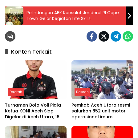
Pelindungan ABK Konsulat Jenderal RI Cape
Town Gelar Kegiatan Life Skills
Konten Terkait
Daerah
Daerah
Turnamen Bola Voli Piala
Pemkab Aceh Utara resmi
Ketua KONI Aceh Siap
salurkan 852 unit motor
Digelar di Aceh Utara, 16
operasional imum
Tim dari Empat Daerah
gampong
Ambil Bagian