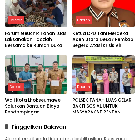
Daerah
Daerah
Forum Geuchik Tanah Luas
Ketua DPD Tani Merdeka
Laksanakan Taqziah
Aceh Utara Desak Pemkab
Bersama ke Rumah Duka di
Segera Atasi Krisis Air
Bireuen
Pertanian di Cot Girek
Daerah
Daerah
Wali Kota Lhokseumawe
POLSEK TANAH LUAS GELAR
Salurkan Bantuan Biaya
BAKTI SOSIAL UNTUK
Pendampingan
MASYARAKAT RENTAN
Pengobatan Melalui Baitul
DALAM RANGKA HUT
Mal
BHAYANGKARA KE-80
Tinggalkan Balasan
Alamat email Anda tidak akan dipublikasikan.
Ruas yang