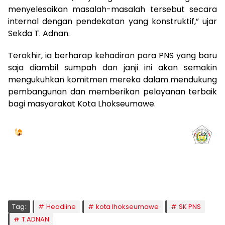
menyelesaikan masalah-masalah tersebut secara
internal dengan pendekatan yang konstruktif,” ujar
Sekda T. Adnan.
Terakhir, ia berharap kehadiran para PNS yang baru
saja diambil sumpah dan janji ini akan semakin
mengukuhkan komitmen mereka dalam mendukung
pembangunan dan memberikan pelayanan terbaik
bagi masyarakat Kota Lhokseumawe.
Jadwal Sholat
KOTA LHOKSEUMAWE & Sekitarnya
Sabtu, 08/08/2026
Imsak
Subuh
Terbit
Dhuha
Dzuhur
Ashar
Maghrib
Isya
04:59
05:09
06:24
06:52
12:41
15:59
18:50
20:01
Tag:
Headline
kota lhokseumawe
SK PNS
T.ADNAN