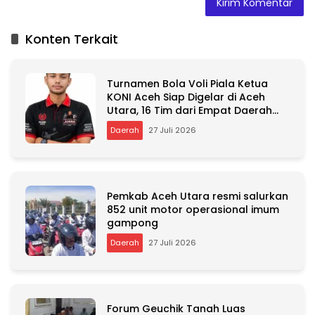
l
t
Konten Terkait
e
r
n
Turnamen Bola Voli Piala Ketua
a
KONI Aceh Siap Digelar di Aceh
t
Utara, 16 Tim dari Empat Daerah
i
Ambil Bagian
v
Daerah
27 Juli 2026
e
:
Pemkab Aceh Utara resmi salurkan
852 unit motor operasional imum
gampong
Daerah
27 Juli 2026
Forum Geuchik Tanah Luas