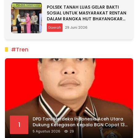
POLSEK TANAH LUAS GELAR BAKTI
SOSIAL UNTUK MASYARAKAT RENTAN
DALAM RANGKA HUT BHAYANGKARA
KE-80
Daerah
29 Juni 2026
#Tren
DPD Tani Merdeka Indonesia Aceh Utara
1
Dukung Ketegasan Kepala BGN Copot 137
Kepala SPPG
5 Agustus 2026
29