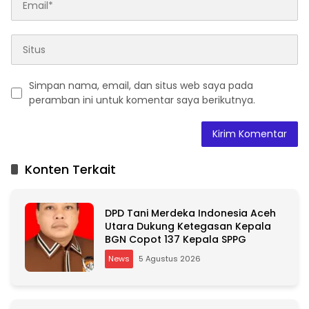
Simpan nama, email, dan situs web saya pada
peramban ini untuk komentar saya berikutnya.
A
l
t
Konten Terkait
e
r
n
DPD Tani Merdeka Indonesia Aceh
a
Utara Dukung Ketegasan Kepala
t
BGN Copot 137 Kepala SPPG
i
v
News
5 Agustus 2026
e
: