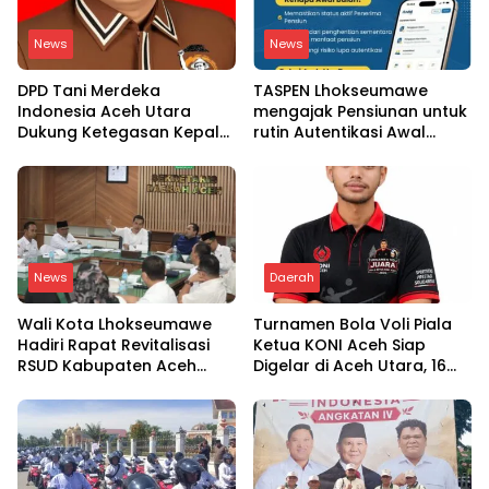
News
News
DPD Tani Merdeka
TASPEN Lhokseumawe
Indonesia Aceh Utara
mengajak Pensiunan untuk
Dukung Ketegasan Kepala
rutin Autentikasi Awal
BGN Copot 137 Kepala
bulan agar Manfaat
SPPG
Pensiun tetap Lancar
News
Daerah
Wali Kota Lhokseumawe
Turnamen Bola Voli Piala
Hadiri Rapat Revitalisasi
Ketua KONI Aceh Siap
RSUD Kabupaten Aceh
Digelar di Aceh Utara, 16
Utara, Bahas Pengalihan
Tim dari Empat Daerah
Kepemilikan RSU Cut
Ambil Bagian
Meutia