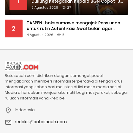
1
Dukung Ketegasan Kepala BGN Copot 137
Kepala SPPG
5 Agustus 2026
27
TASPEN Lhokseumawe mengajak Pensiunan
2
untuk rutin Autentikasi Awal bulan agar
Manfaat Pensiun tetap Lancar
4 Agustus 2026
5
Batasaceh.com didirikan dengan semangat peduli
mengabarkan memberi informasi terpercaya di tengah arus
informasi yang saban hari melintas di lini masa media sosial.
Media diharapkan menjadi alternatif bagi masyarakat, sebagai
rujukan informasi yang kredibel.
Indonesia
redaksi@batasaceh.com