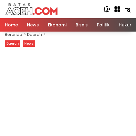
Langsung
ke
konten
Home
News
Ekonomi
Bisnis
Politik
Hukum
Beranda
Daerah
Daerah
News