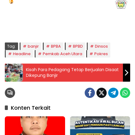
Jadwal Sholat
KOTA LHOKSEUMAWE & Sekitarnya
Jumat, 07/08/2026
Imsak
Subuh
Terbit
Dhuha
Dzuhur
Ashar
Maghrib
Isya
04:59
05:09
06:24
06:52
12:41
16:00
18:50
20:02
Tag:
banjir
BPBA
BPBD
Dinsos
Headline
Pemkab Aceh Utara
Pokres
Kisah Para Pedagang Tetap Berjualan Disaat
Dikepung Banjir
Konten Terkait