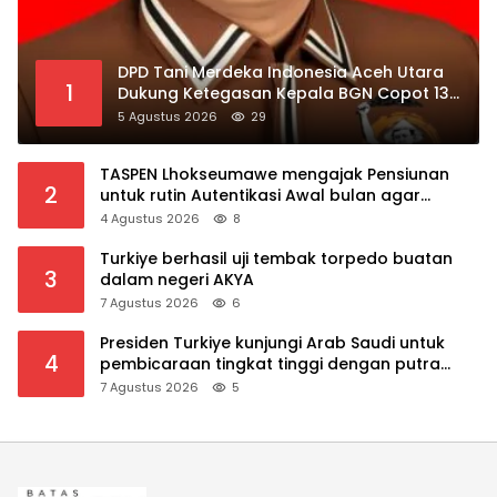
DPD Tani Merdeka Indonesia Aceh Utara
1
Dukung Ketegasan Kepala BGN Copot 137
Kepala SPPG
5 Agustus 2026
29
TASPEN Lhokseumawe mengajak Pensiunan
2
untuk rutin Autentikasi Awal bulan agar
Manfaat Pensiun tetap Lancar
4 Agustus 2026
8
Turkiye berhasil uji tembak torpedo buatan
3
dalam negeri AKYA
7 Agustus 2026
6
Presiden Turkiye kunjungi Arab Saudi untuk
4
pembicaraan tingkat tinggi dengan putra
mahkota Saudi dan PM Pakistan
7 Agustus 2026
5