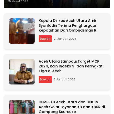
Jambo Aye
15 Maret 2025
Kepala Dinkes Aceh Utara Amir
Syarifudin Terima Penghargaan
Kepatuhan Dari Ombudsman RI
Daerah
21 Januari 2025
Aceh Utara Lampaui Target MCP
2024, Raih Indeks 91 dan Peringkat
Tiga di Aceh
Daerah
8 Januari 2025
DPMPPKB Aceh Utara dan BKKBN
Aceh Gelar Layanan KB dan KBKR di
Gampong Seureuke