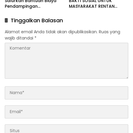
Salurkan Bantuan Biaya
BAKTI SOSIAL UNTUK
Pendampingan
MASYARAKAT RENTAN
Pengobatan Melalui Baitul
DALAM RANGKA HUT
Mal
BHAYANGKARA KE-80
Tinggalkan Balasan
Alamat email Anda tidak akan dipublikasikan.
Ruas yang
wajib ditandai
*