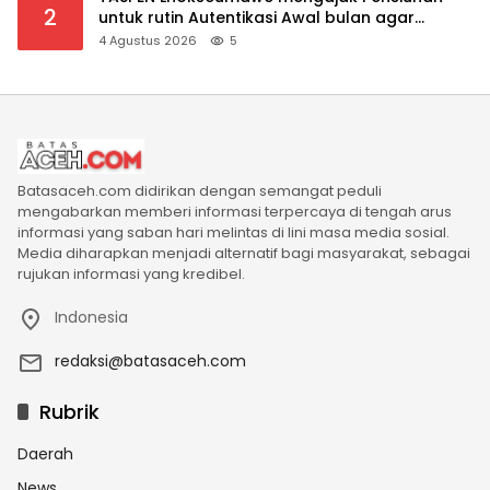
2
untuk rutin Autentikasi Awal bulan agar
Manfaat Pensiun tetap Lancar
4 Agustus 2026
5
Batasaceh.com didirikan dengan semangat peduli
mengabarkan memberi informasi terpercaya di tengah arus
informasi yang saban hari melintas di lini masa media sosial.
Media diharapkan menjadi alternatif bagi masyarakat, sebagai
rujukan informasi yang kredibel.
Indonesia
redaksi@batasaceh.com
Rubrik
Daerah
News