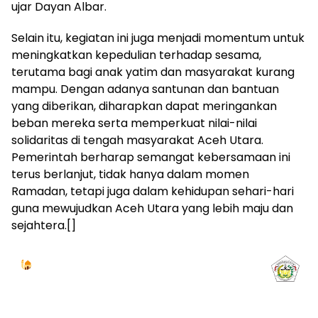
ujar Dayan Albar.
Selain itu, kegiatan ini juga menjadi momentum untuk
meningkatkan kepedulian terhadap sesama,
terutama bagi anak yatim dan masyarakat kurang
mampu. Dengan adanya santunan dan bantuan
yang diberikan, diharapkan dapat meringankan
beban mereka serta memperkuat nilai-nilai
solidaritas di tengah masyarakat Aceh Utara.
Pemerintah berharap semangat kebersamaan ini
terus berlanjut, tidak hanya dalam momen
Ramadan, tetapi juga dalam kehidupan sehari-hari
guna mewujudkan Aceh Utara yang lebih maju dan
sejahtera.[]
Jadwal Sholat
KOTA LHOKSEUMAWE & Sekitarnya
Kamis, 06/08/2026
Imsak
Subuh
Terbit
Dhuha
Dzuhur
Ashar
Maghrib
Isya