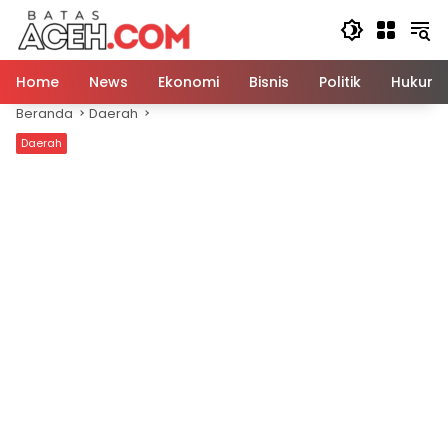
Langsung
ke
konten
Home
News
Ekonomi
Bisnis
Politik
Hukum
Beranda
Daerah
Daerah