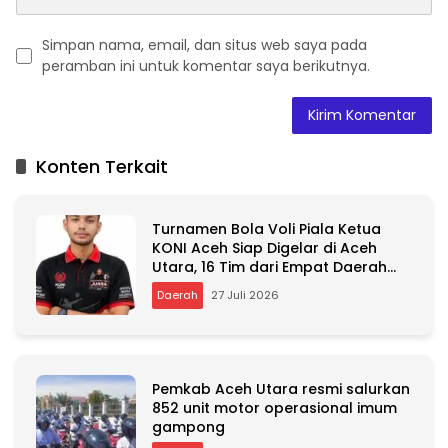
Simpan nama, email, dan situs web saya pada
peramban ini untuk komentar saya berikutnya.
A
l
t
Konten Terkait
e
r
n
Turnamen Bola Voli Piala Ketua
a
KONI Aceh Siap Digelar di Aceh
t
Utara, 16 Tim dari Empat Daerah
i
Ambil Bagian
v
Daerah
27 Juli 2026
e
:
Pemkab Aceh Utara resmi salurkan
852 unit motor operasional imum
gampong