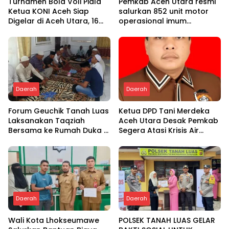
Turnamen Bola Voli Piala
Pemkab Aceh Utara resmi
Ketua KONI Aceh Siap
salurkan 852 unit motor
Digelar di Aceh Utara, 16
operasional imum
Tim dari Empat Daerah
gampong
Ambil Bagian
Daerah
Daerah
Forum Geuchik Tanah Luas
Ketua DPD Tani Merdeka
Laksanakan Taqziah
Aceh Utara Desak Pemkab
Bersama ke Rumah Duka di
Segera Atasi Krisis Air
Bireuen
Pertanian di Cot Girek
Daerah
Daerah
Wali Kota Lhokseumawe
POLSEK TANAH LUAS GELAR