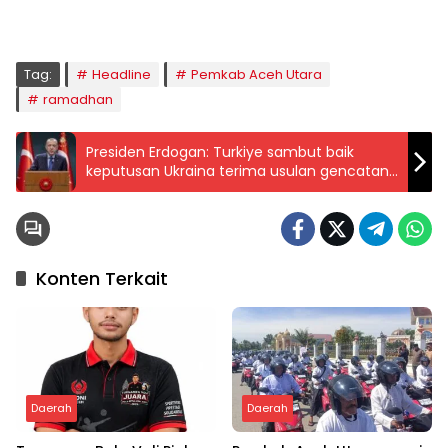
04:59
05:09
06:24
06:53
12:41
16:00
18:50
20:02
Tag:
Headline
Pemkab Aceh Utara
ramadhan
Presiden Erdogan: Turkiye sambut baik
keputusan Ukraina terima usulan gencatan
senjata
Konten Terkait
Daerah
Daerah