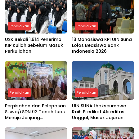
Pendidikan
Pendidikan
USK Bekali 1.614 Penerima
13 Mahasiswa KPI UIN Suna
KIP Kuliah Sebelum Masuk
Lolos Beasiswa Bank
Perkuliahan
Indonesia 2026
Pendidikan
Pendidikan
Perpisahan dan Pelepasan
UIN SUNA Lhokseumawe
Siswa/i SDN 02 Tanah Luas
Raih Predikat Akreditasi
Menuju Jenjang
Unggul, Masuk Jajaran
Selanjutnya
Perguruan Tinggi Elit
Nasional