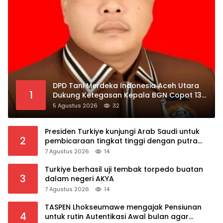
DPD Tani Merdeka Indonesia Aceh Utara
1
Dukung Ketegasan Kepala BGN Copot 137
Kepala SPPG
5 Agustus 2026
32
Presiden Turkiye kunjungi Arab Saudi untuk
2
pembicaraan tingkat tinggi dengan putra
mahkota Saudi dan PM Pakistan
7 Agustus 2026
14
Turkiye berhasil uji tembak torpedo buatan
3
dalam negeri AKYA
7 Agustus 2026
14
TASPEN Lhokseumawe mengajak Pensiunan
4
untuk rutin Autentikasi Awal bulan agar