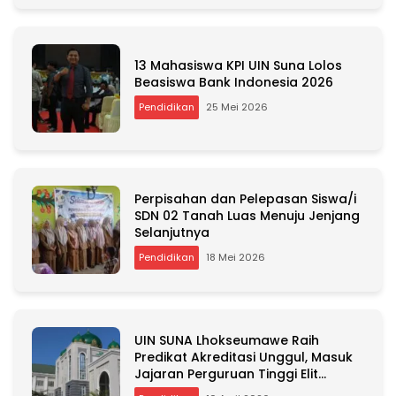
:
13 Mahasiswa KPI UIN Suna Lolos
Beasiswa Bank Indonesia 2026
Pendidikan
25 Mei 2026
Perpisahan dan Pelepasan Siswa/i
SDN 02 Tanah Luas Menuju Jenjang
Selanjutnya
Pendidikan
18 Mei 2026
UIN SUNA Lhokseumawe Raih
Predikat Akreditasi Unggul, Masuk
Jajaran Perguruan Tinggi Elit
Nasional