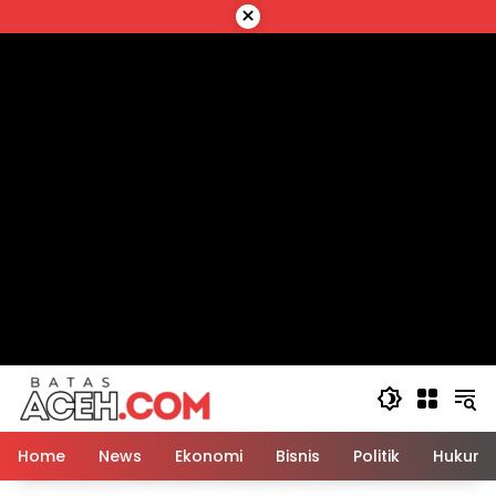
Langsung
×
ke
konten
Home
News
Ekonomi
Bisnis
Politik
Hukum