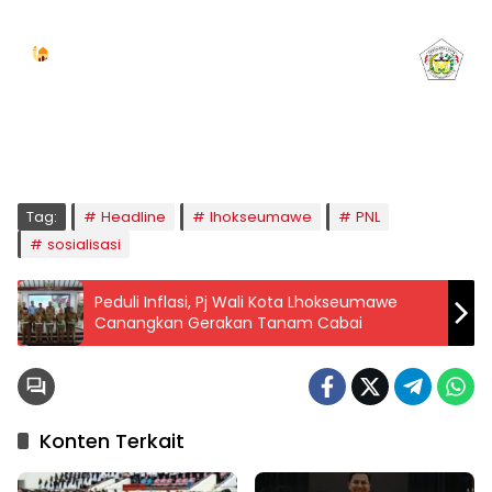
Jadwal Sholat
KOTA LHOKSEUMAWE & Sekitarnya
Minggu, 09/08/2026
Imsak
Subuh
Terbit
Dhuha
Dzuhur
Ashar
Maghrib
Isya
04:59
05:09
06:24
06:52
12:40
15:59
18:49
20:01
Tag:
Headline
lhokseumawe
PNL
sosialisasi
Peduli Inflasi, Pj Wali Kota Lhokseumawe
Canangkan Gerakan Tanam Cabai
Konten Terkait