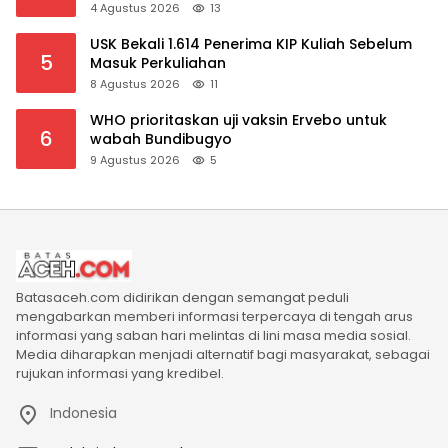
Manfaat Pensiun tetap Lancar
4 Agustus 2026
13
USK Bekali 1.614 Penerima KIP Kuliah Sebelum
5
Masuk Perkuliahan
8 Agustus 2026
11
WHO prioritaskan uji vaksin Ervebo untuk
6
wabah Bundibugyo
9 Agustus 2026
5
Batasaceh.com didirikan dengan semangat peduli
mengabarkan memberi informasi terpercaya di tengah arus
informasi yang saban hari melintas di lini masa media sosial.
Media diharapkan menjadi alternatif bagi masyarakat, sebagai
rujukan informasi yang kredibel.
Indonesia