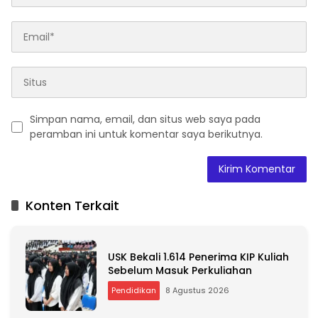
Simpan nama, email, dan situs web saya pada
peramban ini untuk komentar saya berikutnya.
A
l
t
Konten Terkait
e
r
n
a
USK Bekali 1.614 Penerima KIP Kuliah
t
Sebelum Masuk Perkuliahan
i
Pendidikan
8 Agustus 2026
v
e