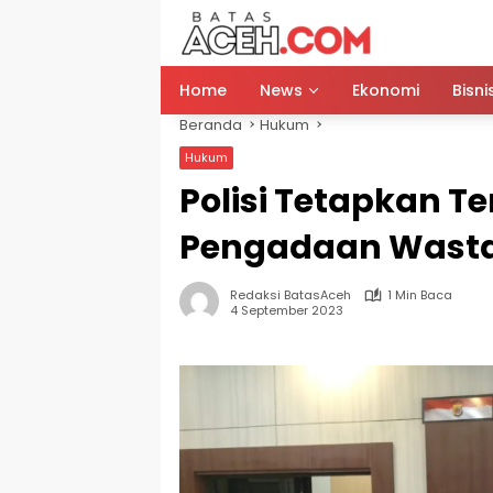
Langsung
ke
konten
Home
News
Ekonomi
Bisni
Beranda
Hukum
Hukum
Polisi Tetapkan T
Pengadaan Wasta
Redaksi BatasAceh
1 Min Baca
4 September 2023