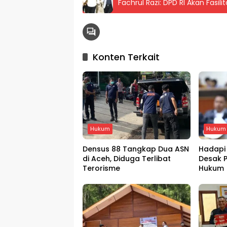
Fachrul Razi: DPD RI Akan Fasi
Konten Terkait
Hukum
Hukum
Densus 88 Tangkap Dua ASN
Hadapi 
di Aceh, Diduga Terlibat
Desak 
Terorisme
Hukum