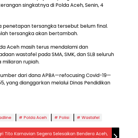
erangan singkatnya di Polda Aceh, Senin, 4
penetapan tersangka tersebut belum final.
mlah tersangka akan bertambah.
Polda Aceh masih terus mendalami dan
aan wastafel pada SMA, SMK, dan SLB seluruh
miliaran rupiah.
umber dari dana APBA—refocusing Covid-19—
55, yang dianggarkan melalui Dinas Pendidikan
adline
Polda Aceh
Polisi
Wastafel
i Tito Karnavian Segera Selesaikan Bendera Aceh,