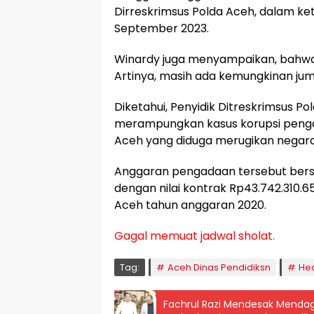
Dirreskrimsus Polda Aceh, dalam ket
September 2023.
Winardy juga menyampaikan, bahwa 
Artinya, masih ada kemungkinan ju
Diketahui, Penyidik Ditreskrimsus 
merampungkan kasus korupsi pengad
Aceh yang diduga merugikan negara 
Anggaran pengadaan tersebut bers
dengan nilai kontrak Rp43.742.310.6
Aceh tahun anggaran 2020.
Gagal memuat jadwal sholat.
Tag:
Aceh Dinas Pendidiksn
He
Fachrul Razi Mendesak Mendagr