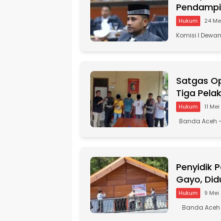
Pendampi
Hukum
24 Me
Komisi I Dewa
Satgas O
Tiga Pelak
Hukum
11 Me
Banda Aceh —
Penyidik 
Gayo, Did
Hukum
9 Mei
Banda Aceh – 