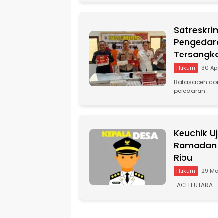
Satreskri
Pengedara
Tersangk
Hukum
30 Ap
Batasaceh.com
peredaran…
Keuchik U
Ramadan t
Ribu
Hukum
29 Ma
ACEH UTARA– 