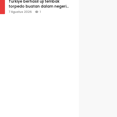
Turkiye berhasil uji tembak
torpedo buatan dalam negeri
AKYA
7 Agustus 2026
1