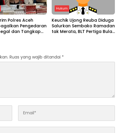
Hukum
rim Polres Aceh
Keuchik Ujong Reuba Diduga
Gagalkan Pengedaran
Salurkan Sembako Ramadan
Ilegal dan Tangkap
tak Merata, BLT Pertiga Bulan
ersangka
Rp260 Ribu
kan.
Ruas yang wajib ditandai
*