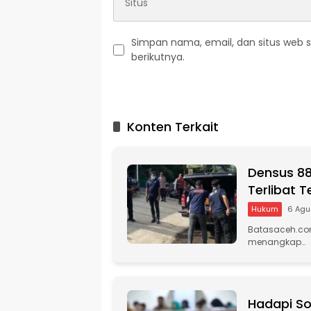
Simpan nama, email, dan situs web 
berikutnya.
A
l
t
Konten Terkait
e
r
n
Densus 88
a
t
Terlibat 
i
Hukum
6 Agu
v
Batasaceh.com
e
menangkap…
:
Hadapi So