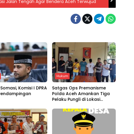
litasi Jalan Tengah Agar Bendera Aceh Terwujud
Hukum
Somasi, Komisi I DPRA
Satgas Ops Premanisme
Pendampingan
Polda Aceh Amankan Tiga
Pelaku Pungli di Lokasi
Wisata