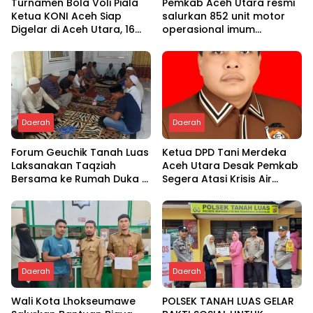
Turnamen Bola Voli Piala
Pemkab Aceh Utara resmi
Ketua KONI Aceh Siap
salurkan 852 unit motor
Digelar di Aceh Utara, 16
operasional imum
Tim dari Empat Daerah
gampong
Ambil Bagian
Daerah
Daerah
Forum Geuchik Tanah Luas
Ketua DPD Tani Merdeka
Laksanakan Taqziah
Aceh Utara Desak Pemkab
Bersama ke Rumah Duka di
Segera Atasi Krisis Air
Bireuen
Pertanian di Cot Girek
Daerah
Daerah
Wali Kota Lhokseumawe
POLSEK TANAH LUAS GELAR