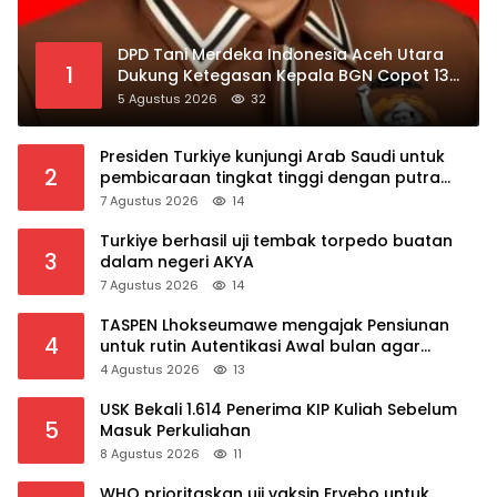
DPD Tani Merdeka Indonesia Aceh Utara
1
Dukung Ketegasan Kepala BGN Copot 137
Kepala SPPG
5 Agustus 2026
32
Presiden Turkiye kunjungi Arab Saudi untuk
2
pembicaraan tingkat tinggi dengan putra
mahkota Saudi dan PM Pakistan
7 Agustus 2026
14
Turkiye berhasil uji tembak torpedo buatan
3
dalam negeri AKYA
7 Agustus 2026
14
TASPEN Lhokseumawe mengajak Pensiunan
4
untuk rutin Autentikasi Awal bulan agar
Manfaat Pensiun tetap Lancar
4 Agustus 2026
13
USK Bekali 1.614 Penerima KIP Kuliah Sebelum
5
Masuk Perkuliahan
8 Agustus 2026
11
WHO prioritaskan uji vaksin Ervebo untuk