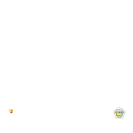
Jadwal Sholat
KOTA LHOKSEUMAWE & Sekitarnya
Minggu, 09/08/2026
Imsak
Subuh
Terbit
Dhuha
Dzuhur
Ashar
Maghrib
Isya