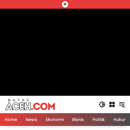
Langsung
×
ke
konten
Home
News
Ekonomi
Bisnis
Politik
Hukum