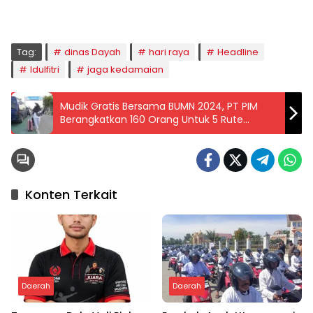
04:59
05:09
06:24
06:52
12:40
15:59
18:49
20:01
Tag:
dinas Dayah
hari raya
Headline
Idulfitri
jaga kedamaian
Mudik Gratis Bersama BUMN 2024, PT PIM
Berangkatkan 160 Orang Untuk 5 Rute
Tujuan
Konten Terkait
Daerah
Daerah