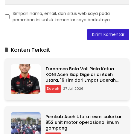
Simpan nama, email, dan situs web saya pada
peramban ini untuk komentar saya berikutnya.
A
l
t
Konten Terkait
e
r
n
Turnamen Bola Voli Piala Ketua
a
KONI Aceh Siap Digelar di Aceh
t
Utara, 16 Tim dari Empat Daerah
i
Ambil Bagian
v
Daerah
27 Juli 2026
e
:
Pemkab Aceh Utara resmi salurkan
852 unit motor operasional imum
gampong