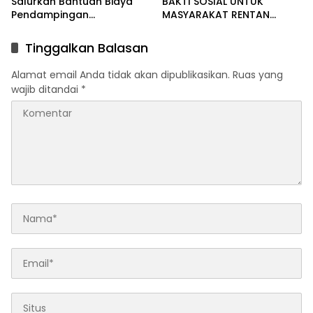
Salurkan Bantuan Biaya
BAKTI SOSIAL UNTUK
Pendampingan
MASYARAKAT RENTAN
Pengobatan Melalui Baitul
DALAM RANGKA HUT
Mal
BHAYANGKARA KE-80
Tinggalkan Balasan
Alamat email Anda tidak akan dipublikasikan.
Ruas yang
wajib ditandai
*