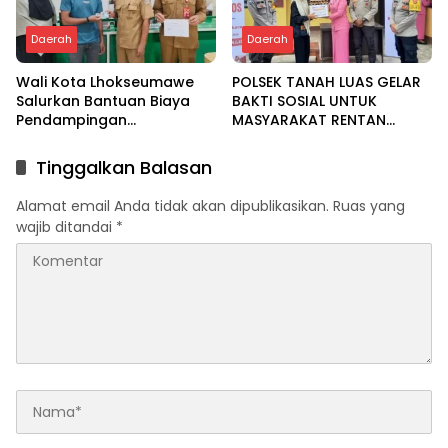
Daerah
Daerah
Wali Kota Lhokseumawe
POLSEK TANAH LUAS GELAR
Salurkan Bantuan Biaya
BAKTI SOSIAL UNTUK
Pendampingan
MASYARAKAT RENTAN
Pengobatan Melalui Baitul
DALAM RANGKA HUT
Mal
BHAYANGKARA KE-80
Tinggalkan Balasan
Alamat email Anda tidak akan dipublikasikan.
Ruas yang
wajib ditandai
*