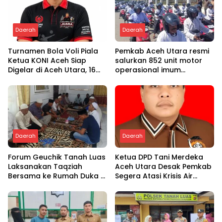
Daerah
Daerah
Turnamen Bola Voli Piala
Pemkab Aceh Utara resmi
Ketua KONI Aceh Siap
salurkan 852 unit motor
Digelar di Aceh Utara, 16
operasional imum
Tim dari Empat Daerah
gampong
Ambil Bagian
Daerah
Daerah
Forum Geuchik Tanah Luas
Ketua DPD Tani Merdeka
Laksanakan Taqziah
Aceh Utara Desak Pemkab
Bersama ke Rumah Duka di
Segera Atasi Krisis Air
Bireuen
Pertanian di Cot Girek