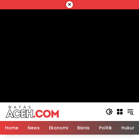
Langsung
×
ke
konten
Home
News
Ekonomi
Bisnis
Politik
Hukum