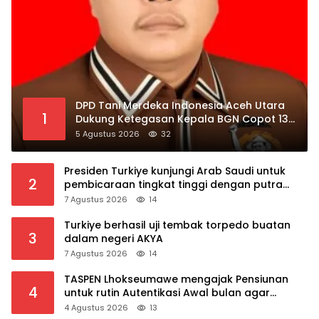
DPD Tani Merdeka Indonesia Aceh Utara
1
Dukung Ketegasan Kepala BGN Copot 137
Kepala SPPG
5 Agustus 2026
32
Presiden Turkiye kunjungi Arab Saudi untuk
2
pembicaraan tingkat tinggi dengan putra
mahkota Saudi dan PM Pakistan
7 Agustus 2026
14
Turkiye berhasil uji tembak torpedo buatan
3
dalam negeri AKYA
7 Agustus 2026
14
TASPEN Lhokseumawe mengajak Pensiunan
4
untuk rutin Autentikasi Awal bulan agar
Manfaat Pensiun tetap Lancar
4 Agustus 2026
13