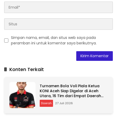
Simpan nama, email, dan situs web saya pada
peramban ini untuk komentar saya berikutnya.
A
l
t
Konten Terkait
e
r
n
Turnamen Bola Voli Piala Ketua
a
KONI Aceh Siap Digelar di Aceh
t
Utara, 16 Tim dari Empat Daerah
i
Ambil Bagian
v
Daerah
27 Juli 2026
e
: