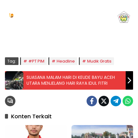
Jadwal Sholat
KOTA LHOKSEUMAWE & Sekitarnya
Minggu, 09/08/2026
Imsak
Subuh
Terbit
Dhuha
Dzuhur
Ashar
Maghrib
Isya
04:59
05:09
06:24
06:52
12:40
15:59
18:49
20:01
Tag:
#PT PIM
Headline
Mudik Gratis
SUASANA MALAM HARI DI KEUDE BAYU ACEH
UTARA MENJELANG HARI RAYA IDUL FITRI
Konten Terkait