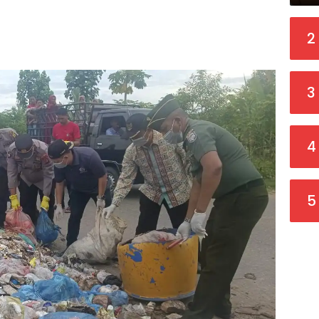
2
3
4
5