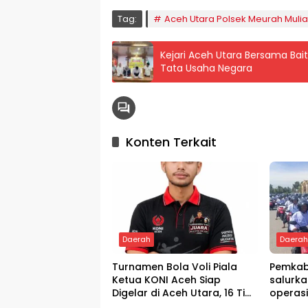
Tag:
Aceh Utara Polsek Meurah Muli
Kejari Aceh Utara Bersama Baitul Mal Sepakati Kerjasama Bidang Perdata Dan
Tata Usaha Negara
Konten Terkait
Daerah
Daera
Turnamen Bola Voli Piala
Pemkab
Ketua KONI Aceh Siap
salurka
Digelar di Aceh Utara, 16 Tim
operas
dari Empat Daerah Ambil