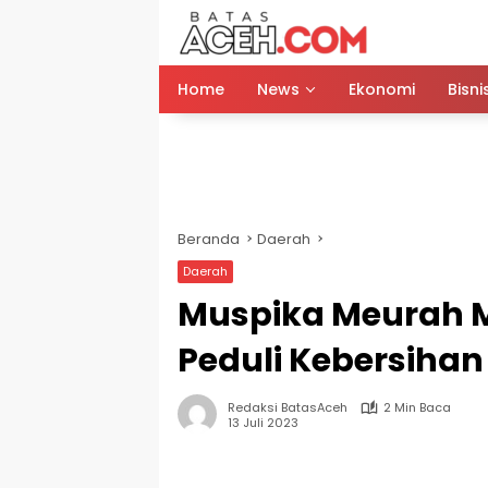
Langsung
ke
konten
Home
News
Ekonomi
Bisni
Beranda
Daerah
Daerah
Muspika Meurah 
Peduli Kebersiha
Redaksi BatasAceh
2 Min Baca
13 Juli 2023