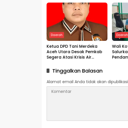
Bagian
Daerah
Daera
Ketua DPD Tani Merdeka
Wali K
Aceh Utara Desak Pemkab
Salurka
Segera Atasi Krisis Air
Pendam
Pertanian di Cot Girek
Melalui
Tinggalkan Balasan
Alamat email Anda tidak akan dipublikasi