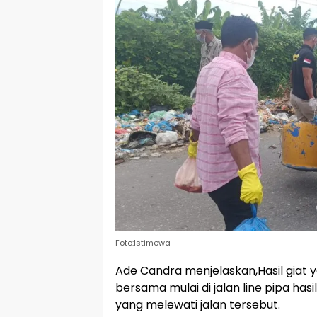
Foto:Istimewa
Ade Candra menjelaskan,Hasil giat
bersama mulai di jalan line pipa has
yang melewati jalan tersebut.