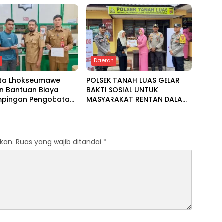
h
Daerah
ota Lhokseumawe
POLSEK TANAH LUAS GELAR
n Bantuan Biaya
BAKTI SOSIAL UNTUK
pingan Pengobatan
MASYARAKAT RENTAN DALAM
 Baitul Mal
RANGKA HUT BHAYANGKARA
KE-80
kan.
Ruas yang wajib ditandai
*