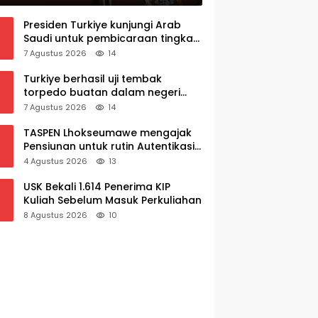
Presiden Turkiye kunjungi Arab
Saudi untuk pembicaraan tingkat
tinggi dengan putra mahkota
7 Agustus 2026
14
Saudi dan PM Pakistan
Turkiye berhasil uji tembak
torpedo buatan dalam negeri
AKYA
7 Agustus 2026
14
TASPEN Lhokseumawe mengajak
Pensiunan untuk rutin Autentikasi
Awal bulan agar Manfaat Pensiun
4 Agustus 2026
13
tetap Lancar
USK Bekali 1.614 Penerima KIP
Kuliah Sebelum Masuk Perkuliahan
8 Agustus 2026
10