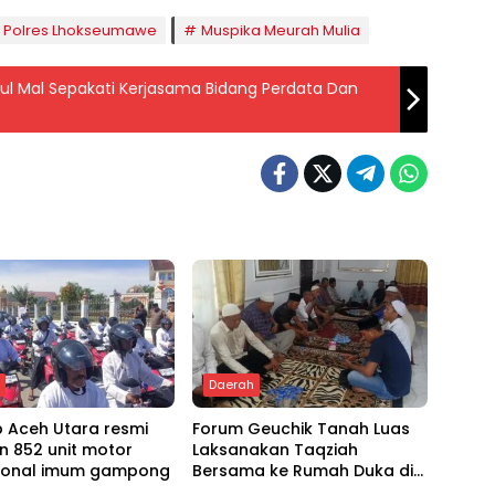
a Polres Lhokseumawe
Muspika Meurah Mulia
h
Daerah
 Aceh Utara resmi
Forum Geuchik Tanah Luas
n 852 unit motor
Laksanakan Taqziah
ional imum gampong
Bersama ke Rumah Duka di
Bireuen