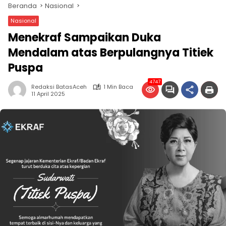
Beranda
Nasional
Nasional
Menekraf Sampaikan Duka
Mendalam atas Berpulangnya Titiek
Puspa
4747
Redaksi BatasAceh
1 Min Baca
11 April 2025