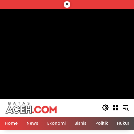
Langsung
×
ke
konten
Home
News
Ekonomi
Bisnis
Politik
Hukum