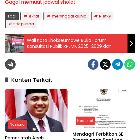
Gagal memuat jadwal sholat.
Tag:
ekraf
meninggal dunia
Riefky
titik puspa
Wali Kota Lhokseumawe Buka Forum
Konsultasi Publik RPJMK 2025–2029 dan
Musrenbang RKPK 2026, Ini 15 Program
Unggulannya
Konten Terkait
Nasional
Nasional
Mendagri Terbitkan SE
Pemerintah Aceh
Penggunaan Bantuan