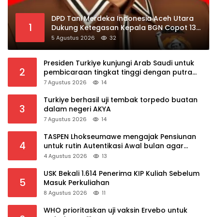
DPD Tani Merdeka Indonesia Aceh Utara
1
Dukung Ketegasan Kepala BGN Copot 137
Kepala SPPG
5 Agustus 2026
32
Presiden Turkiye kunjungi Arab Saudi untuk
2
pembicaraan tingkat tinggi dengan putra
mahkota Saudi dan PM Pakistan
7 Agustus 2026
14
Turkiye berhasil uji tembak torpedo buatan
3
dalam negeri AKYA
7 Agustus 2026
14
TASPEN Lhokseumawe mengajak Pensiunan
4
untuk rutin Autentikasi Awal bulan agar
Manfaat Pensiun tetap Lancar
4 Agustus 2026
13
USK Bekali 1.614 Penerima KIP Kuliah Sebelum
5
Masuk Perkuliahan
8 Agustus 2026
11
WHO prioritaskan uji vaksin Ervebo untuk