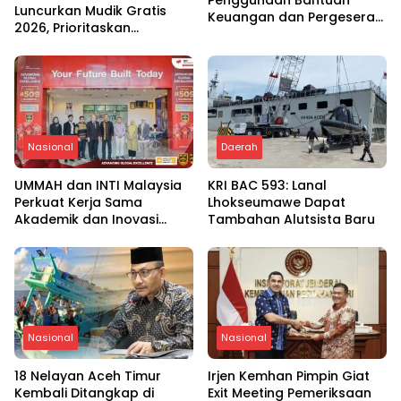
Luncurkan Mudik Gratis
Keuangan dan Pergeseran
2026, Prioritaskan
Anggaran pada Daerah
Keselamatan Masyarakat
Bencana
Nasional
Daerah
UMMAH dan INTI Malaysia
KRI BAC 593: Lanal
Perkuat Kerja Sama
Lhokseumawe Dapat
Akademik dan Inovasi
Tambahan Alutsista Baru
Global
Nasional
Nasional
18 Nelayan Aceh Timur
Irjen Kemhan Pimpin Giat
Kembali Ditangkap di
Exit Meeting Pemeriksaan