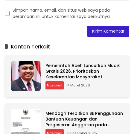
Simpan nama, email, dan situs web saya pada
peramban ini untuk komentar saya berikutnya.
A
l
t
Konten Terkait
e
r
n
Pemerintah Aceh Luncurkan Mudik
a
Gratis 2026, Prioritaskan
t
Keselamatan Masyarakat
i
v
Nasional
14 Maret 2026
e
:
Mendagri Terbitkan SE Penggunaan
Bantuan Keuangan dan
Pergeseran Anggaran pada
Daerah Bencana
Nasional
13 Desember 2025