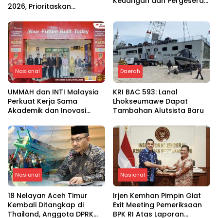
Keuangan dan Pergeseran
2026, Prioritaskan
Anggaran pada Daerah
Keselamatan Masyarakat
Bencana
Nasional
Daerah
UMMAH dan INTI Malaysia
KRI BAC 593: Lanal
Perkuat Kerja Sama
Lhokseumawe Dapat
Akademik dan Inovasi
Tambahan Alutsista Baru
Global
Nasional
Nasional
18 Nelayan Aceh Timur
Irjen Kemhan Pimpin Giat
Kembali Ditangkap di
Exit Meeting Pemeriksaan
Thailand, Anggota DPRK
BPK RI Atas Laporan