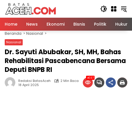
Langsung
ke
konten
Home
News
Ekonomi
Bisnis
Politik
Hukum
Beranda
Nasional
Nasional
Dr. Sayuti Abubakar, SH, MH, Bahas
Rehabilitasi Pascabencana Bersama
Deputi BNPB RI
4037
Redaksi BatasAceh
2 Min Baca
18 April 2025