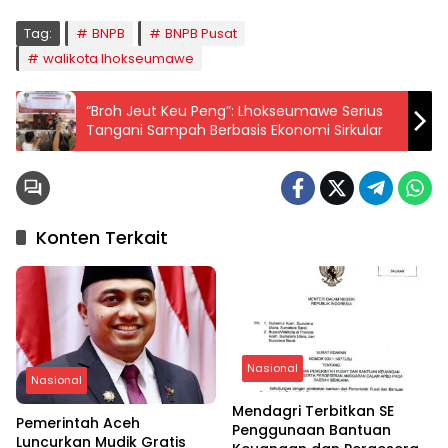
Tag:
BNPB
BNPB Pusat
walikota lhokseumawe
“Broh Jeut Keu Peng”: Lhokseumawe Serius
Tangani Sampah Berbasis Ekonomi Sirkular
Konten Terkait
Nasional
Nasional
Mendagri Terbitkan SE
Pemerintah Aceh
Penggunaan Bantuan
Luncurkan Mudik Gratis