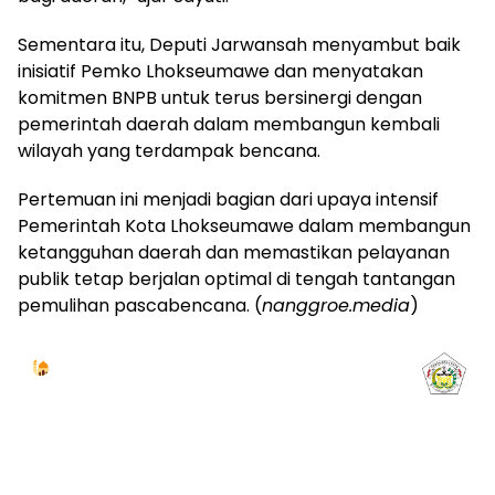
Sementara itu, Deputi Jarwansah menyambut baik
inisiatif Pemko Lhokseumawe dan menyatakan
komitmen BNPB untuk terus bersinergi dengan
pemerintah daerah dalam membangun kembali
wilayah yang terdampak bencana.
Pertemuan ini menjadi bagian dari upaya intensif
Pemerintah Kota Lhokseumawe dalam membangun
ketangguhan daerah dan memastikan pelayanan
publik tetap berjalan optimal di tengah tantangan
pemulihan pascabencana. (
nanggroe.media
)
Jadwal Sholat
KOTA LHOKSEUMAWE & Sekitarnya
Kamis, 06/08/2026
Imsak
Subuh
Terbit
Dhuha
Dzuhur
Ashar
Maghrib
Isya
04:59
05:09
06:24
06:53
12:41
16:00
18:50
20:02