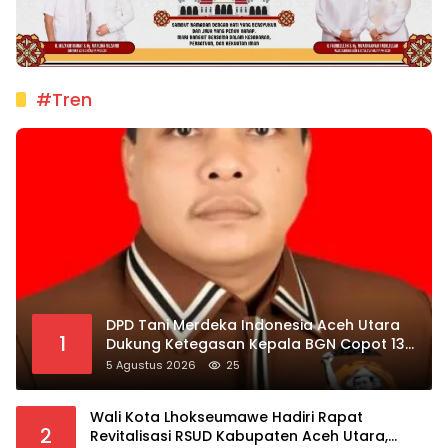
#Tren
DPD Tani Merdeka Indonesia Aceh Utara
1
Dukung Ketegasan Kepala BGN Copot 137
Kepala SPPG
5 Agustus 2026
25
Wali Kota Lhokseumawe Hadiri Rapat
2
Revitalisasi RSUD Kabupaten Aceh Utara,