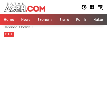
Langsung
ke
konten
Home
News
Ekonomi
Bisnis
Politik
Hukum
Beranda
Politik
Politik