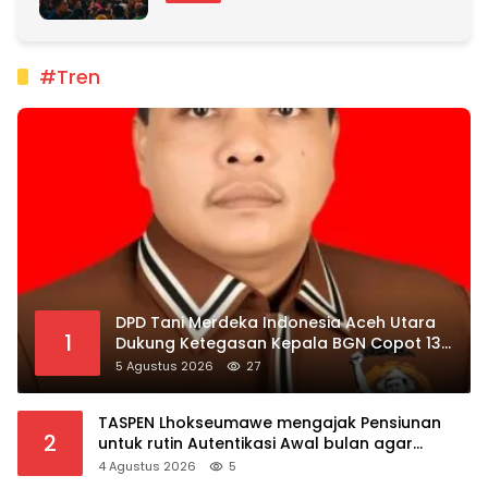
#Tren
DPD Tani Merdeka Indonesia Aceh Utara
1
Dukung Ketegasan Kepala BGN Copot 137
Kepala SPPG
5 Agustus 2026
27
TASPEN Lhokseumawe mengajak Pensiunan
2
untuk rutin Autentikasi Awal bulan agar
Manfaat Pensiun tetap Lancar
4 Agustus 2026
5