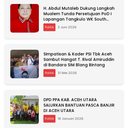
n
H. Abdul Mutaleb Dukung Langkah
a
Mualem Tunda Persetujuan PoD I
t
Lapangan Tangkulo WK South
i
Andaman
v
Politik
3 Juni 2026
e
:
Simpatisan & Kader PSI Tbk Aceh
Sambut Hangat T. Rival Amiruddin
di Bandara SIM Blang Bintang
Politik
31 Mei 2026
DPD PPA KAB. ACEH UTARA
SALURKAN BANTUAN PASCA BANJIR
DI ACEH UTARA
Politik
18 Januari 2026