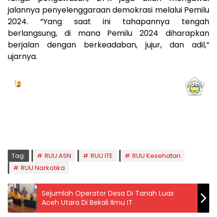
jalannya penyelenggaraan demokrasi melalui Pemilu
2024. “Yang saat ini tahapannya tengah
berlangsung, di mana Pemilu 2024 diharapkan
berjalan dengan berkeadaban, jujur, dan adil,”
ujarnya.
Jadwal Sholat
KOTA LHOKSEUMAWE & Sekitarnya
Jumat, 07/08/2026
Imsak
Subuh
Terbit
Dhuha
Dzuhur
Ashar
Maghrib
Isya
04:59
05:09
06:24
06:52
12:41
16:00
18:50
20:02
Tag:
RUU ASN
RUU ITE
RUU Kesehatan
RUU Narkotika
Sejumlah Operator Desa Di Tanah Luas
Aceh Utara Di Bekali Ilmu IT