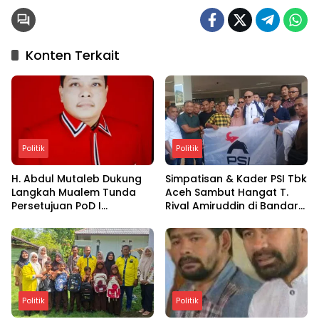
Konten Terkait
Politik
Politik
H. Abdul Mutaleb Dukung
Simpatisan & Kader PSI Tbk
Langkah Mualem Tunda
Aceh Sambut Hangat T.
Persetujuan PoD I
Rival Amiruddin di Bandara
Lapangan Tangkulo WK
SIM Blang Bintang
South Andaman
Politik
Politik