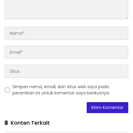
Simpan nama, email, dan situs web saya pada
peramban ini untuk komentar saya berikutnya.
A
l
t
Konten Terkait
e
r