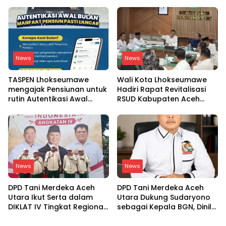
tinggi dengan putra
BGN Copot 137 Kepala
mahkota Saudi dan PM
SPPG
Pakistan
News
News
TASPEN Lhokseumawe
Wali Kota Lhokseumawe
mengajak Pensiunan untuk
Hadiri Rapat Revitalisasi
rutin Autentikasi Awal
RSUD Kabupaten Aceh
bulan agar Manfaat
Utara, Bahas Pengalihan
Pensiun tetap Lancar
Kepemilikan RSU Cut
Meutia
News
News
DPD Tani Merdeka Aceh
DPD Tani Merdeka Aceh
Utara Ikut Serta dalam
Utara Dukung Sudaryono
DIKLAT IV Tingkat Regional
sebagai Kepala BGN, Dinilai
Aceh-Sumatera Utara
Paham Aspirasi Petani