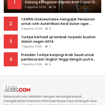
1
Dukung Ketegasan Kepala BGN Copot 137
Kepala SPPG
5 Agustus 2026
29
TASPEN Lhokseumawe mengajak Pensiunan
2
untuk rutin Autentikasi Awal bulan agar
Manfaat Pensiun tetap Lancar
4 Agustus 2026
8
Turkiye berhasil uji tembak torpedo buatan
3
dalam negeri AKYA
7 Agustus 2026
7
Presiden Turkiye kunjungi Arab Saudi untuk
4
pembicaraan tingkat tinggi dengan putra
mahkota Saudi dan PM Pakistan
7 Agustus 2026
6
Batasaceh.com didirikan dengan semangat peduli
mengabarkan memberi informasi terpercaya di tengah arus