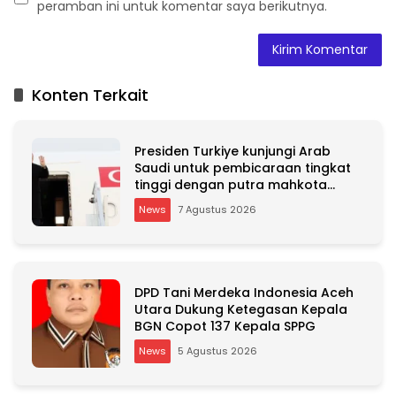
peramban ini untuk komentar saya berikutnya.
A
l
t
Konten Terkait
e
r
n
Presiden Turkiye kunjungi Arab
a
Saudi untuk pembicaraan tingkat
t
tinggi dengan putra mahkota
i
Saudi dan PM Pakistan
v
News
7 Agustus 2026
e
:
DPD Tani Merdeka Indonesia Aceh
Utara Dukung Ketegasan Kepala
BGN Copot 137 Kepala SPPG
News
5 Agustus 2026