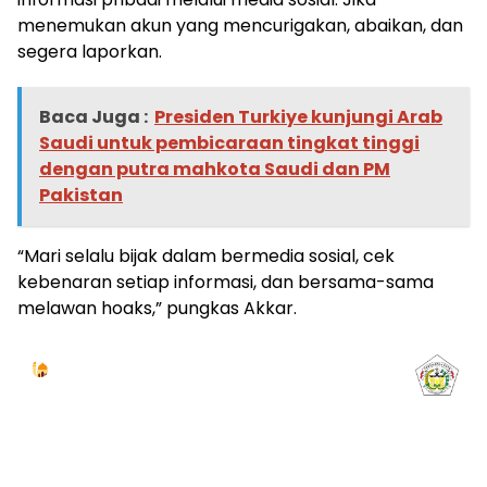
menemukan akun yang mencurigakan, abaikan, dan
segera laporkan.
Baca Juga :
Presiden Turkiye kunjungi Arab
Saudi untuk pembicaraan tingkat tinggi
dengan putra mahkota Saudi dan PM
Pakistan
“Mari selalu bijak dalam bermedia sosial, cek
kebenaran setiap informasi, dan bersama-sama
melawan hoaks,” pungkas Akkar.
Jadwal Sholat
KOTA LHOKSEUMAWE & Sekitarnya
Sabtu, 08/08/2026
Imsak
Subuh
Terbit
Dhuha
Dzuhur
Ashar
Maghrib
Isya
04:59
05:09
06:24
06:52
12:41
15:59
18:50
20:01