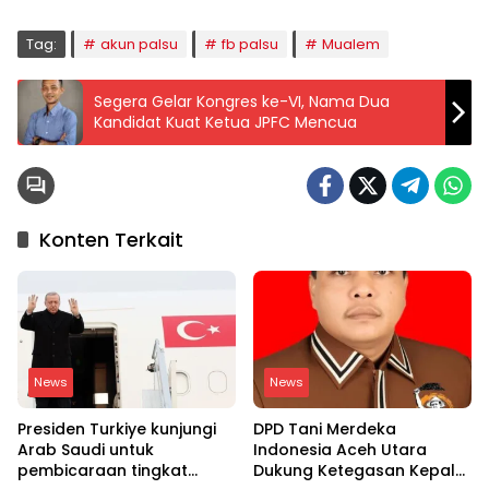
Tag:
akun palsu
fb palsu
Mualem
Segera Gelar Kongres ke-VI, Nama Dua
Kandidat Kuat Ketua JPFC Mencua
Konten Terkait
News
News
Presiden Turkiye kunjungi
DPD Tani Merdeka
Arab Saudi untuk
Indonesia Aceh Utara
pembicaraan tingkat
Dukung Ketegasan Kepala