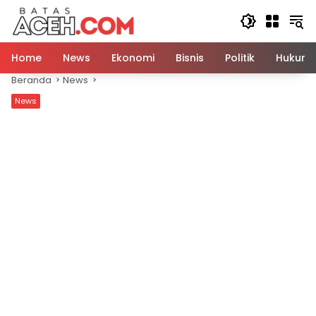
Langsung
ke
konten
Home
News
Ekonomi
Bisnis
Politik
Hukum
Beranda
News
News