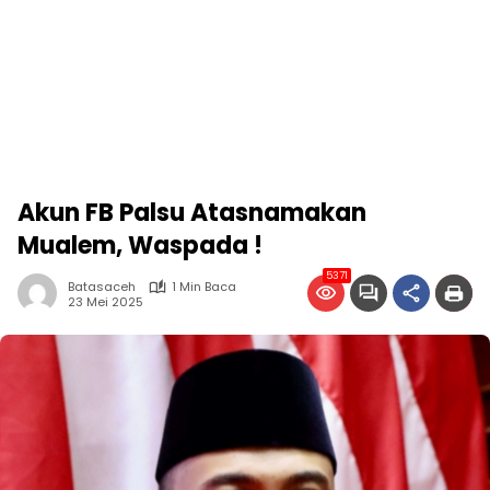
Akun FB Palsu Atasnamakan
Mualem, Waspada !
5371
Batasaceh
1 Min Baca
23 Mei 2025