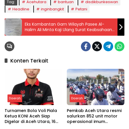
Tag:
Acehutara
bantuan
disdikbunkeswan
Headline
inginbangkit
Petani
Eks Kombantan Gam Wilayah Pasee Al-
Halim Ali Minta Kaji Ulang Surat Keabsahaan
4 Pulau Aceh
Konten Terkait
Daerah
Daerah
Turnamen Bola Voli Piala
Pemkab Aceh Utara resmi
Ketua KONI Aceh Siap
salurkan 852 unit motor
Digelar di Aceh Utara, 16
operasional imum
Tim dari Empat Daerah
gampong