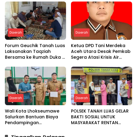
Ambil Bagian
Daerah
Daerah
Forum Geuchik Tanah Luas
Ketua DPD Tani Merdeka
Laksanakan Taqziah
Aceh Utara Desak Pemkab
Bersama ke Rumah Duka di
Segera Atasi Krisis Air
Bireuen
Pertanian di Cot Girek
Daerah
Daerah
Wali Kota Lhokseumawe
POLSEK TANAH LUAS GELAR
Salurkan Bantuan Biaya
BAKTI SOSIAL UNTUK
Pendampingan
MASYARAKAT RENTAN
Pengobatan Melalui Baitul
DALAM RANGKA HUT
Mal
BHAYANGKARA KE-80