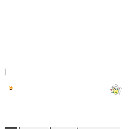
Jadwal Sholat
KOTA LHOKSEUMAWE & Sekitarnya
Jumat, 07/08/2026
Imsak
Subuh
Terbit
Dhuha
Dzuhur
Ashar
Maghrib
Isya
04:59
05:09
06:24
06:52
12:41
16:00
18:50
20:02