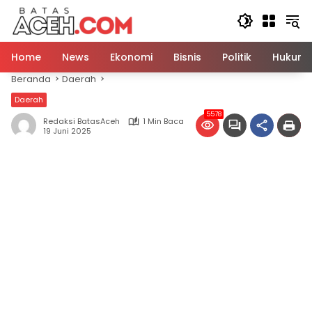
Langsung
ke
konten
Home
News
Ekonomi
Bisnis
Politik
Hukum
Beranda
Daerah
Daerah
5578
Redaksi BatasAceh
1 Min Baca
19 Juni 2025