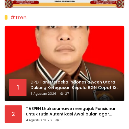
#Tren
DPD Tani Merdeka Indonesia Aceh Utara
1
Dukung Ketegasan Kepala BGN Copot 137
Kepala SPPG
5 Agustus 2026
27
TASPEN Lhokseumawe mengajak Pensiunan
2
untuk rutin Autentikasi Awal bulan agar
Manfaat Pensiun tetap Lancar
4 Agustus 2026
5