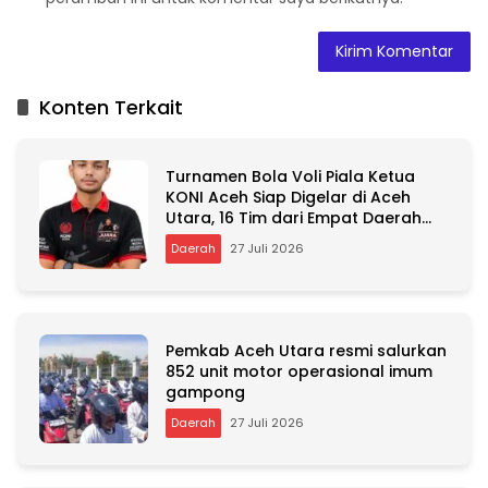
A
l
t
Konten Terkait
e
r
n
Turnamen Bola Voli Piala Ketua
a
KONI Aceh Siap Digelar di Aceh
t
Utara, 16 Tim dari Empat Daerah
i
Ambil Bagian
v
Daerah
27 Juli 2026
e
:
Pemkab Aceh Utara resmi salurkan
852 unit motor operasional imum
gampong
Daerah
27 Juli 2026