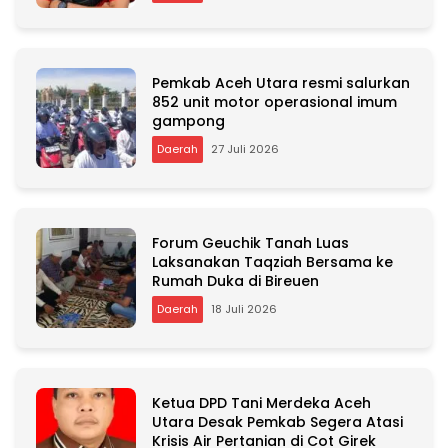
e
:
Pemkab Aceh Utara resmi salurkan
852 unit motor operasional imum
gampong
Daerah
27 Juli 2026
Forum Geuchik Tanah Luas
Laksanakan Taqziah Bersama ke
Rumah Duka di Bireuen
Daerah
18 Juli 2026
Ketua DPD Tani Merdeka Aceh
Utara Desak Pemkab Segera Atasi
Krisis Air Pertanian di Cot Girek