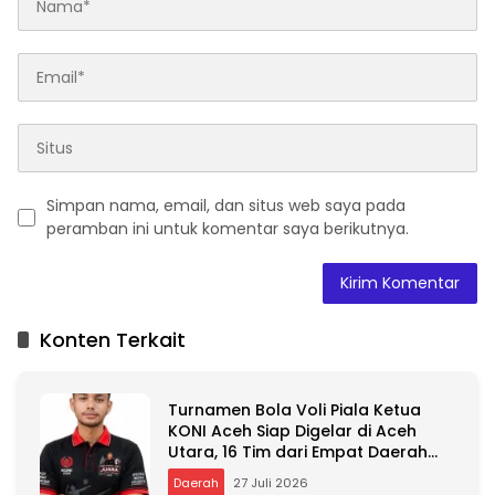
Simpan nama, email, dan situs web saya pada
peramban ini untuk komentar saya berikutnya.
A
l
t
Konten Terkait
e
r
n
Turnamen Bola Voli Piala Ketua
a
KONI Aceh Siap Digelar di Aceh
t
Utara, 16 Tim dari Empat Daerah
i
Ambil Bagian
v
Daerah
27 Juli 2026