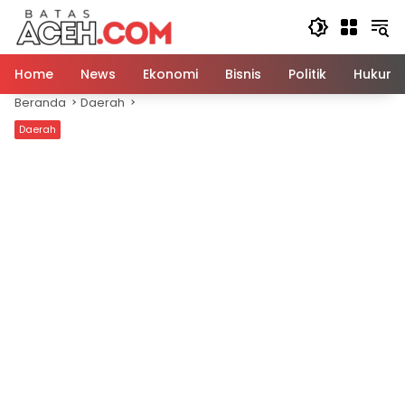
Langsung
ke
konten
Home
News
Ekonomi
Bisnis
Politik
Hukum
Beranda
Daerah
Daerah