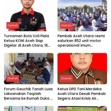
Daerah
Daerah
Turnamen Bola Voli Piala
Pemkab Aceh Utara resmi
Ketua KONI Aceh Siap
salurkan 852 unit motor
Digelar di Aceh Utara, 16
operasional imum
Tim dari Empat Daerah
gampong
Ambil Bagian
Daerah
Daerah
Forum Geuchik Tanah Luas
Ketua DPD Tani Merdeka
Laksanakan Taqziah
Aceh Utara Desak Pemkab
Bersama ke Rumah Duka di
Segera Atasi Krisis Air
Bireuen
Pertanian di Cot Girek