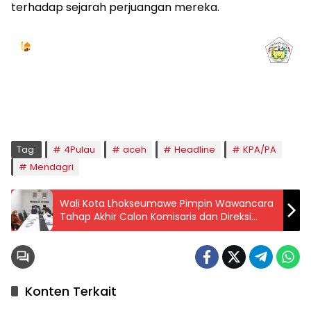
terhadap sejarah perjuangan mereka.
Jadwal Sholat
KOTA LHOKSEUMAWE & Sekitarnya
Jumat, 07/08/2026
Imsak
Subuh
Terbit
Dhuha
Dzuhur
Ashar
Maghrib
Isya
04:59
05:09
06:24
06:52
12:41
16:00
18:50
20:02
Tag:
4Pulau
aceh
Headline
KPA/PA
Mendagri
Wali Kota Lhokseumawe Pimpin Wawancara
Tahap Akhir Calon Komisaris dan Direksi
BUMD
Konten Terkait