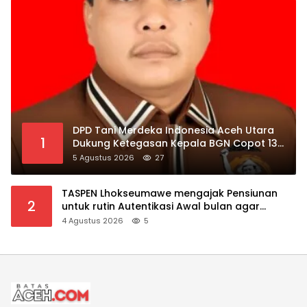
DPD Tani Merdeka Indonesia Aceh Utara
1
Dukung Ketegasan Kepala BGN Copot 137
Kepala SPPG
5 Agustus 2026
27
TASPEN Lhokseumawe mengajak Pensiunan
2
untuk rutin Autentikasi Awal bulan agar
Manfaat Pensiun tetap Lancar
4 Agustus 2026
5