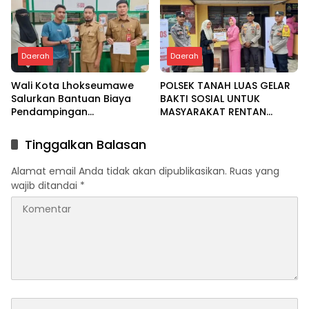
Daerah
Daerah
Wali Kota Lhokseumawe
POLSEK TANAH LUAS GELAR
Salurkan Bantuan Biaya
BAKTI SOSIAL UNTUK
Pendampingan
MASYARAKAT RENTAN
Pengobatan Melalui Baitul
DALAM RANGKA HUT
Mal
BHAYANGKARA KE-80
Tinggalkan Balasan
Alamat email Anda tidak akan dipublikasikan.
Ruas yang
wajib ditandai
*