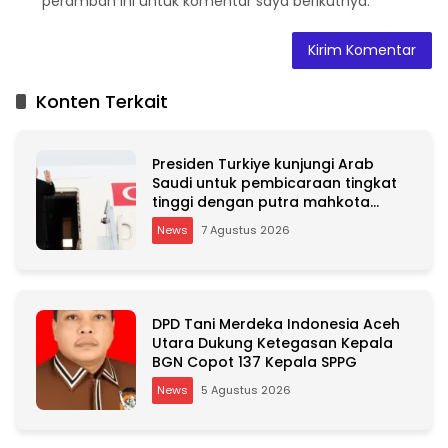
peramban ini untuk komentar saya berikutnya.
A
l
t
Konten Terkait
e
r
n
Presiden Turkiye kunjungi Arab
a
Saudi untuk pembicaraan tingkat
t
tinggi dengan putra mahkota
i
Saudi dan PM Pakistan
v
News
7 Agustus 2026
e
:
DPD Tani Merdeka Indonesia Aceh
Utara Dukung Ketegasan Kepala
BGN Copot 137 Kepala SPPG
News
5 Agustus 2026