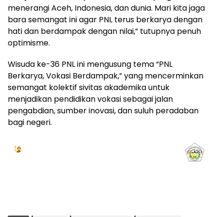
menerangi Aceh, Indonesia, dan dunia. Mari kita jaga
bara semangat ini agar PNL terus berkarya dengan
hati dan berdampak dengan nilai,” tutupnya penuh
optimisme.
Wisuda ke-36 PNL ini mengusung tema “PNL
Berkarya, Vokasi Berdampak,” yang mencerminkan
semangat kolektif sivitas akademika untuk
menjadikan pendidikan vokasi sebagai jalan
pengabdian, sumber inovasi, dan suluh peradaban
bagi negeri.
Jadwal Sholat
KOTA LHOKSEUMAWE & Sekitarnya
Jumat, 07/08/2026
Imsak
Subuh
Terbit
Dhuha
Dzuhur
Ashar
Maghrib
Isya
04:59
05:09
06:24
06:52
12:41
16:00
18:50
20:02