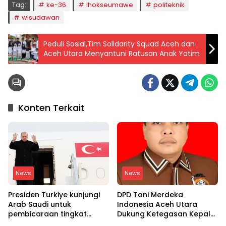
Tag:
ke-36
lhokseumawe
politeknik
wisudawan
Peduli Sosial,Tim Solidarity Squad Aceh dan
Aceh Utara Menyantuni Ratusan Anak Yatim
Konten Terkait
News
News
Presiden Turkiye kunjungi
DPD Tani Merdeka
Arab Saudi untuk
Indonesia Aceh Utara
pembicaraan tingkat
Dukung Ketegasan Kepala
tinggi dengan putra
BGN Copot 137 Kepala