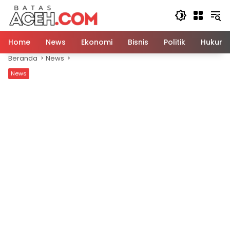
Langsung
ke
konten
Home
News
Ekonomi
Bisnis
Politik
Hukum
Beranda
News
News