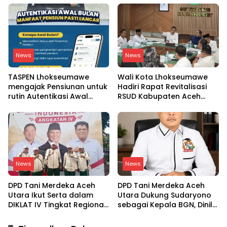
mahkota Saudi dan PM
SPPG
Pakistan
News
News
TASPEN Lhokseumawe
Wali Kota Lhokseumawe
mengajak Pensiunan untuk
Hadiri Rapat Revitalisasi
rutin Autentikasi Awal
RSUD Kabupaten Aceh
bulan agar Manfaat
Utara, Bahas Pengalihan
Pensiun tetap Lancar
Kepemilikan RSU Cut
Meutia
News
News
DPD Tani Merdeka Aceh
DPD Tani Merdeka Aceh
Utara Ikut Serta dalam
Utara Dukung Sudaryono
DIKLAT IV Tingkat Regional
sebagai Kepala BGN, Dinilai
Aceh-Sumatera Utara
Paham Aspirasi Petani