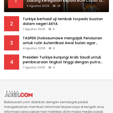
1
Dukung Ketegasan Kepala BGN Copot 137
Kepala SPPG
5 Agustus 2026
28
Turkiye berhasil uji tembak torpedo buatan
2
dalam negeri AKYA
7 Agustus 2026
6
TASPEN Lhokseumawe mengajak Pensiunan
3
untuk rutin Autentikasi Awal bulan agar
Manfaat Pensiun tetap Lancar
4 Agustus 2026
6
Presiden Turkiye kunjungi Arab Saudi untuk
4
pembicaraan tingkat tinggi dengan putra
mahkota Saudi dan PM Pakistan
7 Agustus 2026
4
Batasaceh.com didirikan dengan semangat peduli
mengabarkan memberi informasi terpercaya di tengah arus
informasi yang saban hari melintas di lini masa media sosial.