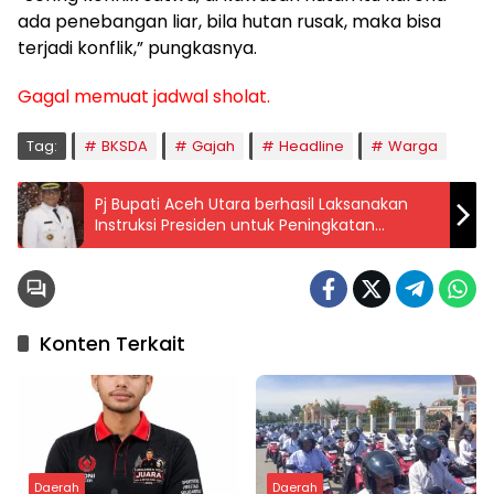
ada penebangan liar, bila hutan rusak, maka bisa
terjadi konflik,” pungkasnya.
Gagal memuat jadwal sholat.
Tag:
BKSDA
Gajah
Headline
Warga
Pj Bupati Aceh Utara berhasil Laksanakan
Instruksi Presiden untuk Peningkatan
Penggunaan Produksi Dalam Negeri
Konten Terkait
Daerah
Daerah