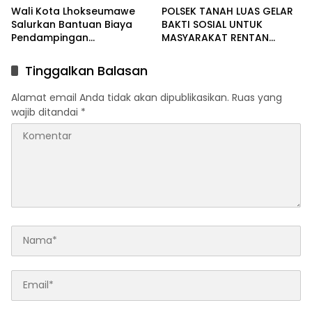
Wali Kota Lhokseumawe
POLSEK TANAH LUAS GELAR
Salurkan Bantuan Biaya
BAKTI SOSIAL UNTUK
Pendampingan
MASYARAKAT RENTAN
Pengobatan Melalui Baitul
DALAM RANGKA HUT
Mal
BHAYANGKARA KE-80
Tinggalkan Balasan
Alamat email Anda tidak akan dipublikasikan.
Ruas yang
wajib ditandai
*