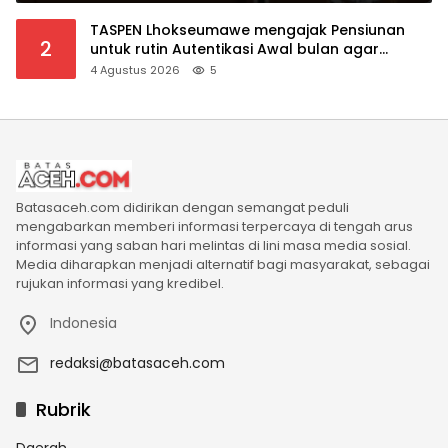
TASPEN Lhokseumawe mengajak Pensiunan
2
untuk rutin Autentikasi Awal bulan agar
Manfaat Pensiun tetap Lancar
4 Agustus 2026
5
Batasaceh.com didirikan dengan semangat peduli
mengabarkan memberi informasi terpercaya di tengah arus
informasi yang saban hari melintas di lini masa media sosial.
Media diharapkan menjadi alternatif bagi masyarakat, sebagai
rujukan informasi yang kredibel.
Indonesia
redaksi@batasaceh.com
Rubrik