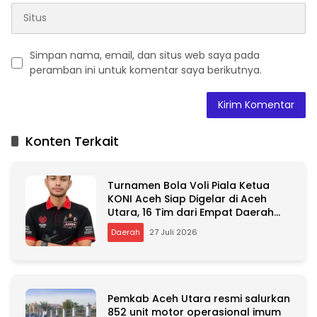
Simpan nama, email, dan situs web saya pada
peramban ini untuk komentar saya berikutnya.
A
l
t
Konten Terkait
e
r
n
Turnamen Bola Voli Piala Ketua
a
KONI Aceh Siap Digelar di Aceh
t
Utara, 16 Tim dari Empat Daerah
i
Ambil Bagian
v
Daerah
27 Juli 2026
e
:
Pemkab Aceh Utara resmi salurkan
852 unit motor operasional imum