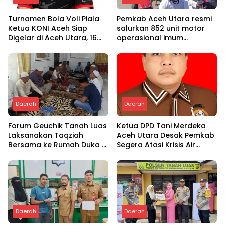
Turnamen Bola Voli Piala
Pemkab Aceh Utara resmi
Ketua KONI Aceh Siap
salurkan 852 unit motor
Digelar di Aceh Utara, 16
operasional imum
Tim dari Empat Daerah
gampong
Ambil Bagian
Daerah
Daerah
Forum Geuchik Tanah Luas
Ketua DPD Tani Merdeka
Laksanakan Taqziah
Aceh Utara Desak Pemkab
Bersama ke Rumah Duka di
Segera Atasi Krisis Air
Bireuen
Pertanian di Cot Girek
Daerah
Daerah