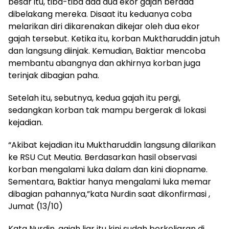
besar itu, tiba-tiba ada dua ekor gajah berada
dibelakang mereka. Disaat itu keduanya coba
melarikan diri dikarenakan dikejar oleh dua ekor
gajah tersebut. Ketika itu, korban Muktharuddin jatuh
dan langsung diinjak. Kemudian, Baktiar mencoba
membantu abangnya dan akhirnya korban juga
terinjak dibagian paha.
Setelah itu, sebutnya, kedua gajah itu pergi,
sedangkan korban tak mampu bergerak di lokasi
kejadian.
“Akibat kejadian itu Muktharuddin langsung dilarikan
ke RSU Cut Meutia. Berdasarkan hasil observasi
korban mengalami luka dalam dan kini diopname.
Sementara, Baktiar hanya mengalami luka memar
dibagian pahannya,”kata Nurdin saat dikonfirmasi ,
Jumat (13/10)
Kata Nurdin, gajah liar itu kini sudah berkeliaran di