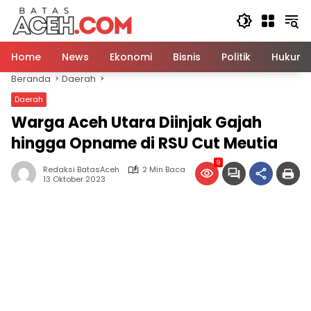
Langsung
ke
konten
Home
News
Ekonomi
Bisnis
Politik
Hukum
Beranda
Daerah
Daerah
Warga Aceh Utara Diinjak Gajah
hingga Opname di RSU Cut Meutia
9
Redaksi BatasAceh
2 Min Baca
13 Oktober 2023