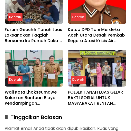
Daerah
Daerah
Forum Geuchik Tanah Luas
Ketua DPD Tani Merdeka
Laksanakan Taqziah
Aceh Utara Desak Pemkab
Bersama ke Rumah Duka di
Segera Atasi Krisis Air
Bireuen
Pertanian di Cot Girek
Daerah
Daerah
Wali Kota Lhokseumawe
POLSEK TANAH LUAS GELAR
Salurkan Bantuan Biaya
BAKTI SOSIAL UNTUK
Pendampingan
MASYARAKAT RENTAN
Pengobatan Melalui Baitul
DALAM RANGKA HUT
Mal
BHAYANGKARA KE-80
Tinggalkan Balasan
Alamat email Anda tidak akan dipublikasikan.
Ruas yang