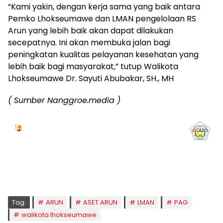
“Kami yakin, dengan kerja sama yang baik antara
Pemko Lhokseumawe dan LMAN pengelolaan RS
Arun yang lebih baik akan dapat dilakukan
secepatnya. Ini akan membuka jalan bagi
peningkatan kualitas pelayanan kesehatan yang
lebih baik bagi masyarakat,” tutup Walikota
Lhokseumawe Dr. Sayuti Abubakar, SH., MH
( Sumber Nanggroe.media )
Jadwal Sholat
KOTA LHOKSEUMAWE & Sekitarnya
Kamis, 06/08/2026
Imsak
Subuh
Terbit
Dhuha
Dzuhur
Ashar
Maghrib
Isya
04:59
05:09
06:24
06:53
12:41
16:00
18:50
20:02
Tag:
ARUN
ASET ARUN
LMAN
PAG
walikota lhokseumawe