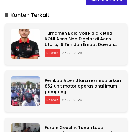
l
t
Konten Terkait
e
r
n
Turnamen Bola Voli Piala Ketua
a
KONI Aceh Siap Digelar di Aceh
t
Utara, 16 Tim dari Empat Daerah
i
Ambil Bagian
v
Daerah
27 Juli 2026
e
:
Pemkab Aceh Utara resmi salurkan
852 unit motor operasional imum
gampong
Daerah
27 Juli 2026
Forum Geuchik Tanah Luas