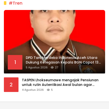
#Tren
DPD Tani Merdeka Indonesia Aceh Utara
1
Dukung Ketegasan Kepala BGN Copot 137
Kepala SPPG
5 Agustus 2026
27
TASPEN Lhokseumawe mengajak Pensiunan
2
untuk rutin Autentikasi Awal bulan agar
Manfaat Pensiun tetap Lancar
4 Agustus 2026
5