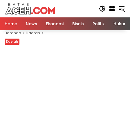
Langsung
ke
konten
Home
News
Ekonomi
Bisnis
Politik
Hukum
Beranda
Daerah
Daerah