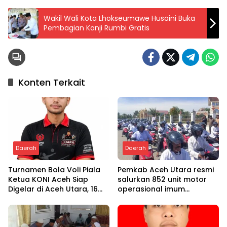
Wakil Wali Kota Lhokseumawe Husaini Buka
Pembagian Kanji Rumbi Gratis
Konten Terkait
Daerah
Daerah
Turnamen Bola Voli Piala
Pemkab Aceh Utara resmi
Ketua KONI Aceh Siap
salurkan 852 unit motor
Digelar di Aceh Utara, 16
operasional imum
Tim dari Empat Daerah
gampong
Ambil Bagian