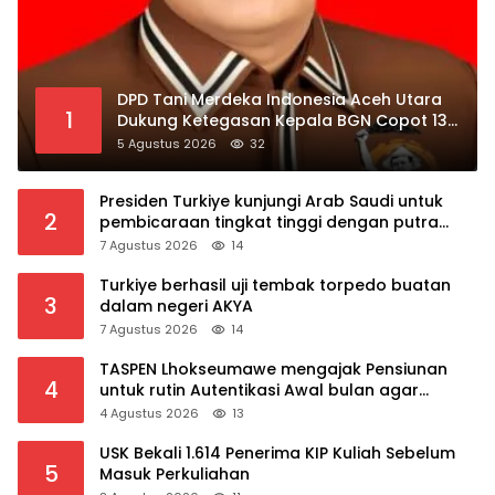
DPD Tani Merdeka Indonesia Aceh Utara
1
Dukung Ketegasan Kepala BGN Copot 137
Kepala SPPG
5 Agustus 2026
32
Presiden Turkiye kunjungi Arab Saudi untuk
2
pembicaraan tingkat tinggi dengan putra
mahkota Saudi dan PM Pakistan
7 Agustus 2026
14
Turkiye berhasil uji tembak torpedo buatan
3
dalam negeri AKYA
7 Agustus 2026
14
TASPEN Lhokseumawe mengajak Pensiunan
4
untuk rutin Autentikasi Awal bulan agar
Manfaat Pensiun tetap Lancar
4 Agustus 2026
13
USK Bekali 1.614 Penerima KIP Kuliah Sebelum
5
Masuk Perkuliahan