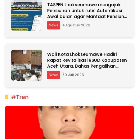
TASPEN Lhokseumawe mengajak
Pensiunan untuk rutin Autentikasi
Awal bulan agar Manfaat Pensiun
tetap Lancar
News
4 Agustus 2026
Wali Kota Lhokseumawe Hadiri
Rapat Revitalisasi RSUD Kabupaten
Aceh Utara, Bahas Pengalihan
Kepemilikan RSU Cut Meutia
News
30 Juli 2026
#Tren