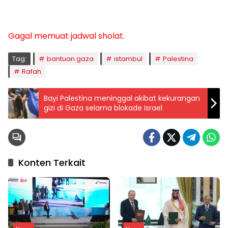
Gagal memuat jadwal sholat.
Tag:
bantuan gaza
istambul
Palestina
Rafah
Bayi Palestina meninggal akibat kekurangan
gizi di Gaza selama blokade Israel
Konten Terkait