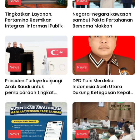
News
News
Tingkatkan Layanan,
Negara-negara kawasan
Pertamina Resmikan
sambut Pakta Pertahanan
Integrasi Informasi Publik
Bersama Makkah
News
News
Presiden Turkiye kunjungi
DPD Tani Merdeka
Arab Saudi untuk
Indonesia Aceh Utara
pembicaraan tingkat
Dukung Ketegasan Kepala
tinggi dengan putra
BGN Copot 137 Kepala
mahkota Saudi dan PM
SPPG
Pakistan
News
News