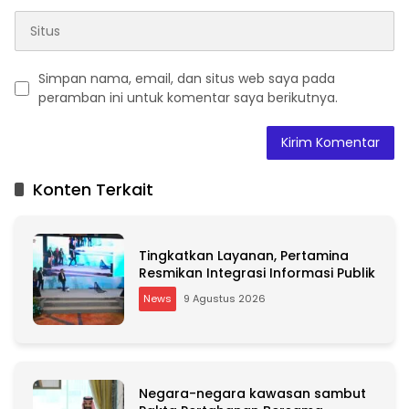
Simpan nama, email, dan situs web saya pada
peramban ini untuk komentar saya berikutnya.
A
l
t
Konten Terkait
e
r
n
a
Tingkatkan Layanan, Pertamina
t
Resmikan Integrasi Informasi Publik
i
News
9 Agustus 2026
v
e
:
Negara-negara kawasan sambut