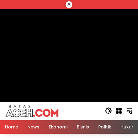
Langsung
×
ke
konten
Home
News
Ekonomi
Bisnis
Politik
Hukum