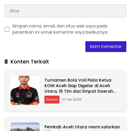
Simpan nama, email, dan situs web saya pada
peramban ini untuk komentar saya berikutnya.
A
l
t
Konten Terkait
e
r
n
Turnamen Bola Voli Piala Ketua
a
KONI Aceh Siap Digelar di Aceh
t
Utara, 16 Tim dari Empat Daerah
i
Ambil Bagian
v
Daerah
27 Juli 2026
e
:
Pemkab Aceh Utara resmi salurkan