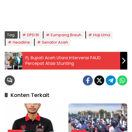
Kamis, 06/08/2026
Imsak
Subuh
Terbit
Dhuha
Dzuhur
Ashar
Maghrib
Isya
04:59
05:09
06:24
06:53
12:41
16:00
18:50
20:02
Tag:
DPD RI
Eumpang Breuh
Haji Uma
Headline
Senator Aceh
Pj. Bupati Aceh Utara Intervensi PAUD
Percepat Atasi Stunting
Konten Terkait