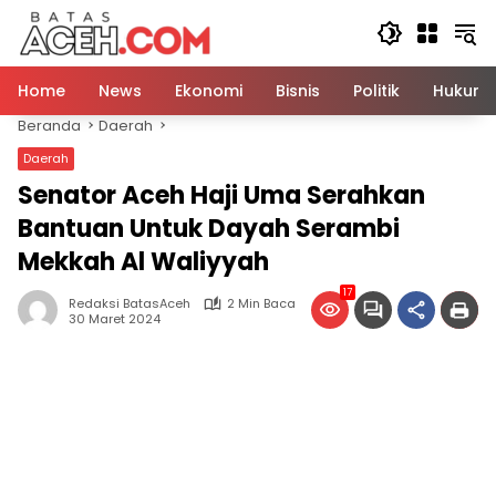
Langsung
ke
konten
Home
News
Ekonomi
Bisnis
Politik
Hukum
Beranda
Daerah
Daerah
Senator Aceh Haji Uma Serahkan
Bantuan Untuk Dayah Serambi
Mekkah Al Waliyyah
17
Redaksi BatasAceh
2 Min Baca
30 Maret 2024