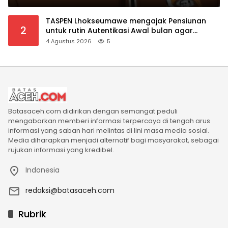
TASPEN Lhokseumawe mengajak Pensiunan
2
untuk rutin Autentikasi Awal bulan agar
Manfaat Pensiun tetap Lancar
4 Agustus 2026
5
Batasaceh.com didirikan dengan semangat peduli
mengabarkan memberi informasi terpercaya di tengah arus
informasi yang saban hari melintas di lini masa media sosial.
Media diharapkan menjadi alternatif bagi masyarakat, sebagai
rujukan informasi yang kredibel.
Indonesia
redaksi@batasaceh.com
Rubrik