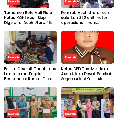
Daerah
Daerah
Turnamen Bola Voli Piala
Pemkab Aceh Utara resmi
Ketua KONI Aceh Siap
salurkan 852 unit motor
Digelar di Aceh Utara, 16
operasional imum
Tim dari Empat Daerah
gampong
Ambil Bagian
Daerah
Daerah
Forum Geuchik Tanah Luas
Ketua DPD Tani Merdeka
Laksanakan Taqziah
Aceh Utara Desak Pemkab
Bersama ke Rumah Duka di
Segera Atasi Krisis Air
Bireuen
Pertanian di Cot Girek
Daerah
Daerah