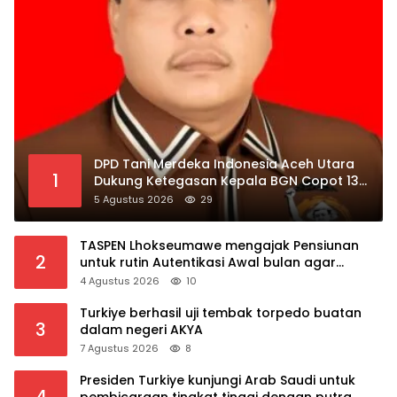
DPD Tani Merdeka Indonesia Aceh Utara
1
Dukung Ketegasan Kepala BGN Copot 137
Kepala SPPG
5 Agustus 2026
29
TASPEN Lhokseumawe mengajak Pensiunan
2
untuk rutin Autentikasi Awal bulan agar
Manfaat Pensiun tetap Lancar
4 Agustus 2026
10
Turkiye berhasil uji tembak torpedo buatan
3
dalam negeri AKYA
7 Agustus 2026
8
Presiden Turkiye kunjungi Arab Saudi untuk
4
pembicaraan tingkat tinggi dengan putra