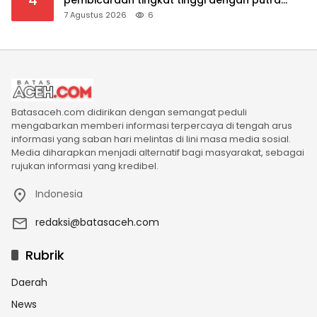
mahkota Saudi dan PM Pakistan
7 Agustus 2026
6
Batasaceh.com didirikan dengan semangat peduli
mengabarkan memberi informasi terpercaya di tengah arus
informasi yang saban hari melintas di lini masa media sosial.
Media diharapkan menjadi alternatif bagi masyarakat, sebagai
rujukan informasi yang kredibel.
Indonesia
redaksi@batasaceh.com
Rubrik
Daerah
News