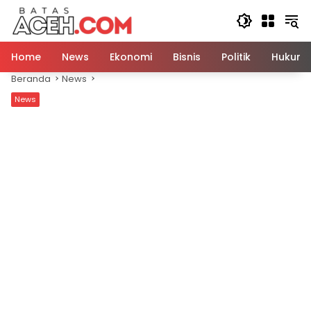
Langsung
ke
konten
Home
News
Ekonomi
Bisnis
Politik
Hukum
Beranda
News
News