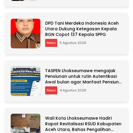
e
:
DPD Tani Merdeka Indonesia Aceh
Utara Dukung Ketegasan Kepala
BGN Copot 137 Kepala SPPG
News
5 Agustus 2026
TASPEN Lhokseumawe mengajak
Pensiunan untuk rutin Autentikasi
Awal bulan agar Manfaat Pensiun
tetap Lancar
News
4 Agustus 2026
Wali Kota Lhokseumawe Hadiri
Rapat Revitalisasi RSUD Kabupaten
Aceh Utara, Bahas Pengalihan