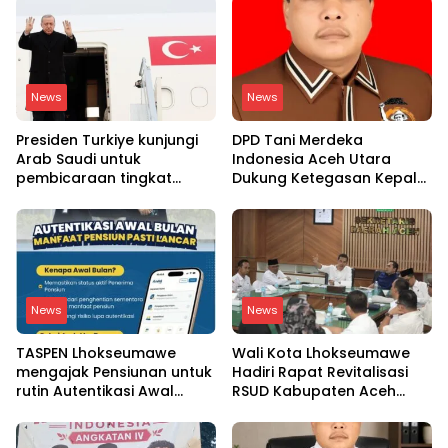
News
News
Presiden Turkiye kunjungi
DPD Tani Merdeka
Arab Saudi untuk
Indonesia Aceh Utara
pembicaraan tingkat
Dukung Ketegasan Kepala
tinggi dengan putra
BGN Copot 137 Kepala
mahkota Saudi dan PM
SPPG
Pakistan
News
News
TASPEN Lhokseumawe
Wali Kota Lhokseumawe
mengajak Pensiunan untuk
Hadiri Rapat Revitalisasi
rutin Autentikasi Awal
RSUD Kabupaten Aceh
bulan agar Manfaat
Utara, Bahas Pengalihan
Pensiun tetap Lancar
Kepemilikan RSU Cut