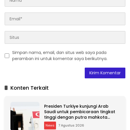
Simpan nama, email, dan situs web saya pada
peramban ini untuk komentar saya berikutnya.
A
l
t
Konten Terkait
e
r
n
Presiden Turkiye kunjungi Arab
a
Saudi untuk pembicaraan tingkat
t
tinggi dengan putra mahkota
i
Saudi dan PM Pakistan
v
News
7 Agustus 2026