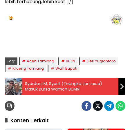
lebih terhubung, lebih kuat. [/]
Jadwal Sholat
KOTA LHOKSEUMAWE & Sekitarnya
Sabtu, 08/08/2026
Imsak
Subuh
Terbit
Dhuha
Dzuhur
Ashar
Maghrib
Isya
04:59
05:09
06:24
06:52
12:41
15:59
18:50
20:01
Tag:
Aceh Tamiang
BPJN
Heri Yugiantoro
Krueng Tamiang
Walil Bupati
Syardani M. Syarif (Teungku Jamaica)
Masuk Bursa Wamen BUMN
Konten Terkait