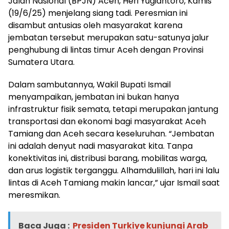
Jalan Nasional (BPJN) Aceh, Heri Yugiantoro, Kamis
(19/6/25) menjelang siang tadi. Peresmian ini
disambut antusias oleh masyarakat karena
jembatan tersebut merupakan satu-satunya jalur
penghubung di lintas timur Aceh dengan Provinsi
Sumatera Utara.
Dalam sambutannya, Wakil Bupati Ismail
menyampaikan, jembatan ini bukan hanya
infrastruktur fisik semata, tetapi merupakan jantung
transportasi dan ekonomi bagi masyarakat Aceh
Tamiang dan Aceh secara keseluruhan. “Jembatan
ini adalah denyut nadi masyarakat kita. Tanpa
konektivitas ini, distribusi barang, mobilitas warga,
dan arus logistik terganggu. Alhamdulillah, hari ini lalu
lintas di Aceh Tamiang makin lancar,” ujar Ismail saat
meresmikan.
Baca Juga :
Presiden Turkiye kunjungi Arab