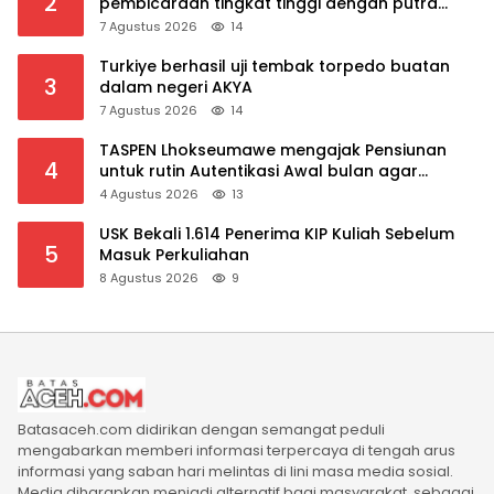
2
pembicaraan tingkat tinggi dengan putra
mahkota Saudi dan PM Pakistan
7 Agustus 2026
14
Turkiye berhasil uji tembak torpedo buatan
3
dalam negeri AKYA
7 Agustus 2026
14
TASPEN Lhokseumawe mengajak Pensiunan
4
untuk rutin Autentikasi Awal bulan agar
Manfaat Pensiun tetap Lancar
4 Agustus 2026
13
USK Bekali 1.614 Penerima KIP Kuliah Sebelum
5
Masuk Perkuliahan
8 Agustus 2026
9
Batasaceh.com didirikan dengan semangat peduli
mengabarkan memberi informasi terpercaya di tengah arus
informasi yang saban hari melintas di lini masa media sosial.
Media diharapkan menjadi alternatif bagi masyarakat, sebagai