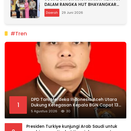
DALAM RANGKA HUT BHAYANGKARA
KE-80
Daerah
29 Juni 2026
#Tren
DPD Tani Merdeka Indonesia Aceh Utara
1
Dukung Ketegasan Kepala BGN Copot 137
Kepala SPPG
5 Agustus 2026
30
Presiden Turkiye kunjungi Arab Saudi untuk