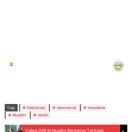
Jadwal Sholat
KOTA LHOKSEUMAWE & Sekitarnya
Sabtu, 08/08/2026
Imsak
Subuh
Terbit
Dhuha
Dzuhur
Ashar
Maghrib
Isya
04:59
05:09
06:24
06:52
12:41
15:59
18:50
20:01
Tag:
Deklarasi
demokrat
Headline
Muslim
santri
Caleg DPR RI Muslim Bersama Tantawi