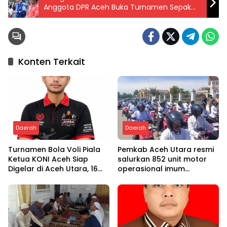
Anggota DPR Aceh Buka Turnamen Sepak
Bola Yasir Cup di Sawang
Konten Terkait
Daerah
Daerah
Turnamen Bola Voli Piala
Pemkab Aceh Utara resmi
Ketua KONI Aceh Siap
salurkan 852 unit motor
Digelar di Aceh Utara, 16
operasional imum
Tim dari Empat Daerah
gampong
Ambil Bagian