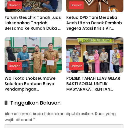
Daerah
Daerah
Forum Geuchik Tanah Luas
Ketua DPD Tani Merdeka
Laksanakan Taqziah
Aceh Utara Desak Pemkab
Bersama ke Rumah Duka di
Segera Atasi Krisis Air
Bireuen
Pertanian di Cot Girek
Daerah
Daerah
Wali Kota Lhokseumawe
POLSEK TANAH LUAS GELAR
Salurkan Bantuan Biaya
BAKTI SOSIAL UNTUK
Pendampingan
MASYARAKAT RENTAN
Pengobatan Melalui Baitul
DALAM RANGKA HUT
Mal
BHAYANGKARA KE-80
Tinggalkan Balasan
Alamat email Anda tidak akan dipublikasikan.
Ruas yang
wajib ditandai
*