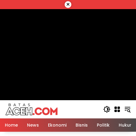
Langsung
×
ke
konten
Home
News
Ekonomi
Bisnis
Politik
Hukum