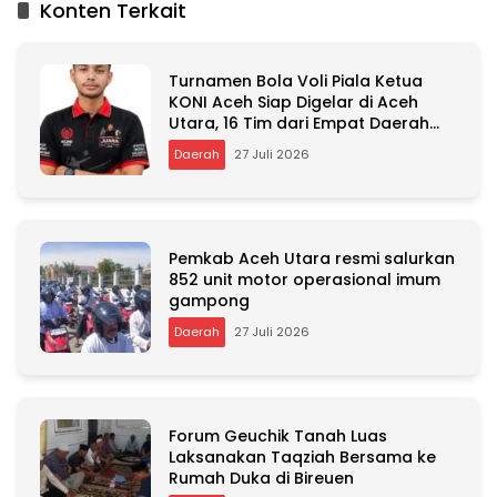
Konten Terkait
e
r
n
Turnamen Bola Voli Piala Ketua
a
KONI Aceh Siap Digelar di Aceh
t
Utara, 16 Tim dari Empat Daerah
i
Ambil Bagian
v
Daerah
27 Juli 2026
e
:
Pemkab Aceh Utara resmi salurkan
852 unit motor operasional imum
gampong
Daerah
27 Juli 2026
Forum Geuchik Tanah Luas
Laksanakan Taqziah Bersama ke
Rumah Duka di Bireuen