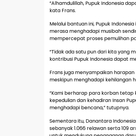
“Alhamdulillah, Pupuk Indonesia da
kata Frans.
Melalui bantuan ini, Pupuk Indones
merasa menghadapi musibah sendir
mempercepat proses pemulihan p
“Tidak ada satu pun dari kita yang
kontribusi Pupuk Indonesia dapat m
Frans juga menyampaikan harapan
meskipun menghadapi kehilangan h
“Kami berharap para korban tetap 
kepedulian dan kehadiran Insan Pu
menghadapi bencana,” tutupnya.
Sementara itu, Danantara Indones
sebanyak 1.066 relawan serta 109
untuk mendukung penanganan darur