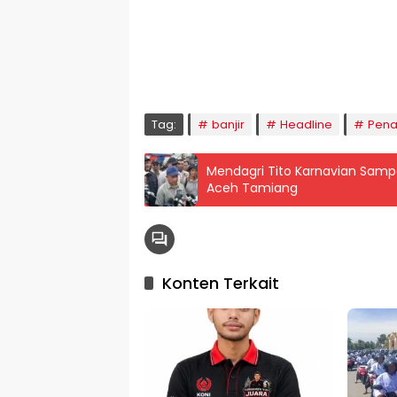
KOTA LHOKSEUMAWE & Sekitarnya
Jumat, 07/08/2026
Imsak
Subuh
Terbit
Dhuha
Dzuhur
Ashar
M
04:59
05:09
06:24
06:52
12:41
16:00
1
Tag:
banjir
Headline
Pena
Mendagri Tito Karnavian Sam
Aceh Tamiang
Konten Terkait