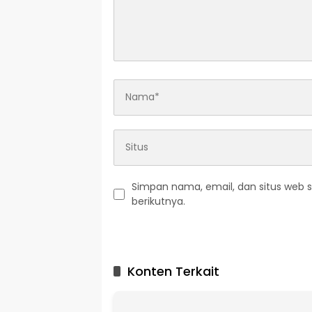
Simpan nama, email, dan situs web 
berikutnya.
A
l
t
Konten Terkait
e
r
n