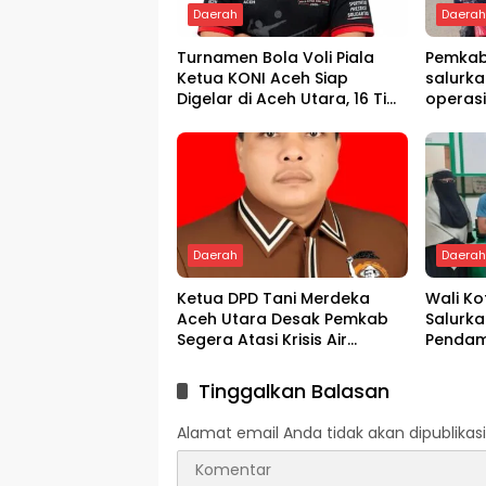
Daerah
Daera
Turnamen Bola Voli Piala
Pemkab
Ketua KONI Aceh Siap
salurka
Digelar di Aceh Utara, 16 Tim
operas
dari Empat Daerah Ambil
Bagian
Daerah
Daera
Ketua DPD Tani Merdeka
Wali K
Aceh Utara Desak Pemkab
Salurka
Segera Atasi Krisis Air
Pendam
Pertanian di Cot Girek
Melalui
Tinggalkan Balasan
Alamat email Anda tidak akan dipublikasi