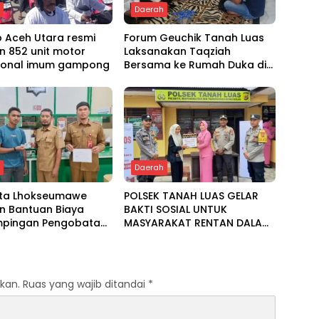
h
Daerah
 Aceh Utara resmi
Forum Geuchik Tanah Luas
n 852 unit motor
Laksanakan Taqziah
ional imum gampong
Bersama ke Rumah Duka di
Bireuen
h
Daerah
ota Lhokseumawe
POLSEK TANAH LUAS GELAR
n Bantuan Biaya
BAKTI SOSIAL UNTUK
pingan Pengobatan
MASYARAKAT RENTAN DALAM
 Baitul Mal
RANGKA HUT BHAYANGKARA
KE-80
kan.
Ruas yang wajib ditandai
*