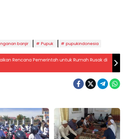
aghrib
Isya
8:50
20:02
nganan banjir
Pupuk
pupukindonesia
paikan Rencana Pemerintah untuk Rumah Rusak di