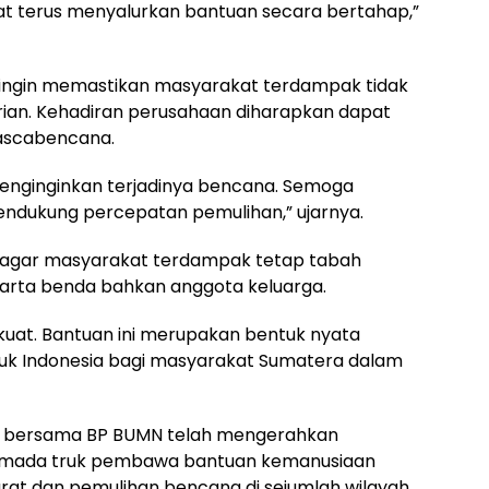
pat terus menyalurkan bantuan secara bertahap,”
ia ingin memastikan masyarakat terdampak tidak
ian. Kehadiran perusahaan diharapkan dapat
ascabencana.
 menginginkan terjadinya bencana. Semoga
endukung percepatan pemulihan,” ujarnya.
 agar masyarakat terdampak tetap tabah
arta benda bahkan anggota keluarga.
kuat. Bantuan ini merupakan bentuk nyata
puk Indonesia bagi masyarakat Sumatera dalam
ia bersama BP BUMN telah mengerahkan
 armada truk pembawa bantuan kemanusiaan
at dan pemulihan bencana di sejumlah wilayah