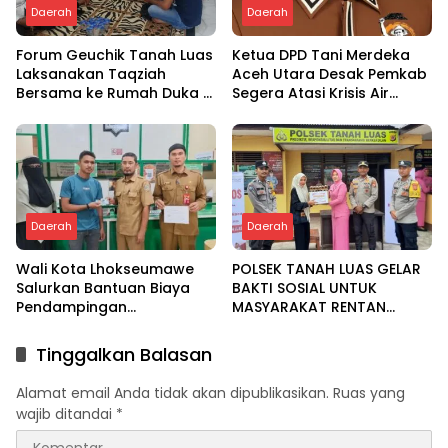
Daerah
Daerah
Forum Geuchik Tanah Luas
Ketua DPD Tani Merdeka
Laksanakan Taqziah
Aceh Utara Desak Pemkab
Bersama ke Rumah Duka di
Segera Atasi Krisis Air
Bireuen
Pertanian di Cot Girek
Daerah
Daerah
Wali Kota Lhokseumawe
POLSEK TANAH LUAS GELAR
Salurkan Bantuan Biaya
BAKTI SOSIAL UNTUK
Pendampingan
MASYARAKAT RENTAN
Pengobatan Melalui Baitul
DALAM RANGKA HUT
Mal
BHAYANGKARA KE-80
Tinggalkan Balasan
Alamat email Anda tidak akan dipublikasikan.
Ruas yang
wajib ditandai
*