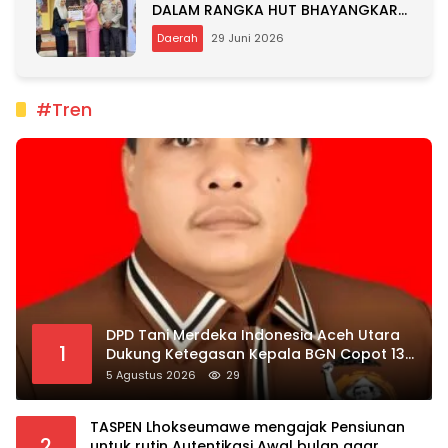
DALAM RANGKA HUT BHAYANGKARA
KE-80
Daerah
29 Juni 2026
#Tren
DPD Tani Merdeka Indonesia Aceh Utara
1
Dukung Ketegasan Kepala BGN Copot 137
Kepala SPPG
5 Agustus 2026
29
TASPEN Lhokseumawe mengajak Pensiunan
2
untuk rutin Autentikasi Awal bulan agar