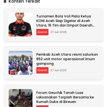
Konten Terkait
e
r
n
Turnamen Bola Voli Piala Ketua
a
KONI Aceh Siap Digelar di Aceh
t
Utara, 16 Tim dari Empat Daerah
i
Ambil Bagian
v
Daerah
27 Juli 2026
e
:
Pemkab Aceh Utara resmi salurkan
852 unit motor operasional imum
gampong
Daerah
27 Juli 2026
Forum Geuchik Tanah Luas
Laksanakan Taqziah Bersama ke
Rumah Duka di Bireuen