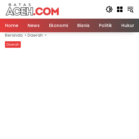
Langsung
ke
konten
Home
News
Ekonomi
Bisnis
Politik
Hukum
Beranda
Daerah
Daerah