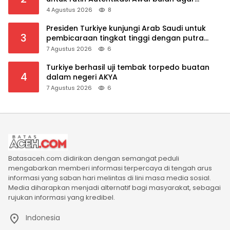
Manfaat Pensiun tetap Lancar
4 Agustus 2026
8
Presiden Turkiye kunjungi Arab Saudi untuk
3
pembicaraan tingkat tinggi dengan putra
mahkota Saudi dan PM Pakistan
7 Agustus 2026
6
Turkiye berhasil uji tembak torpedo buatan
4
dalam negeri AKYA
7 Agustus 2026
6
Batasaceh.com didirikan dengan semangat peduli
mengabarkan memberi informasi terpercaya di tengah arus
informasi yang saban hari melintas di lini masa media sosial.
Media diharapkan menjadi alternatif bagi masyarakat, sebagai
rujukan informasi yang kredibel.
Indonesia