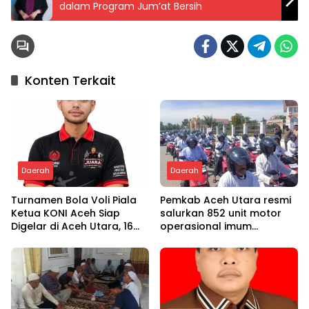
dalam Program Jum’at Bersih
Konten Terkait
Daerah
Daerah
Turnamen Bola Voli Piala
Pemkab Aceh Utara resmi
Ketua KONI Aceh Siap
salurkan 852 unit motor
Digelar di Aceh Utara, 16
operasional imum
Tim dari Empat Daerah
gampong
Ambil Bagian