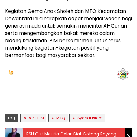
Kegiatan Gema Anak Sholeh dan MTQ Kecamatan
Dewantara ini diharapkan dapat menjadi wadah bagi
generasi muda untuk semakin mencintai Al-Qur’an
serta mengembangkan bakat mereka dalam
bidang keislaman. PIM berkomitmen untuk terus
mendukung kegiatan-kegiatan positif yang
bermanfaat bagi masyarakat sekitar.
Jadwal Sholat
KOTA LHOKSEUMAWE & Sekitarnya
Sabtu, 08/08/2026
Imsak
Subuh
Terbit
Dhuha
Dzuhur
Ashar
Maghrib
Isya
04:59
05:09
06:24
06:52
12:41
15:59
18:50
20:01
Tag:
#PT PIM
MTQ
Syariat Islam
RSU Cut Meutia Gelar Giat Gotong Royong