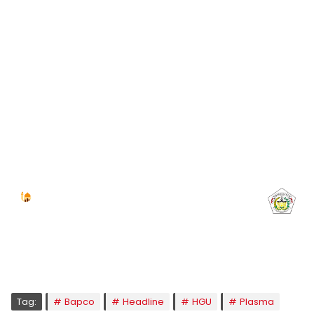
Jadwal Sholat
KOTA LHOKSEUMAWE & Sekitarnya
Senin, 10/08/2026
Imsak
Subuh
Terbit
Dhuha
Dzuhur
Ashar
Maghrib
Isya
05:00
05:10
06:24
06:52
12:40
15:58
18:49
20:01
Tag:
Bapco
Headline
HGU
Plasma