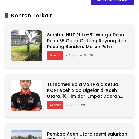
l
t
Konten Terkait
e
r
n
Sambut HUT RI ke-81, Warga Desa
a
Punti SB Gelar Gotong Royong dan
t
Pasang Bendera Merah Putih
i
v
Daerah
9 Agustus 2026
e
:
Turnamen Bola Voli Piala Ketua
KONI Aceh Siap Digelar di Aceh
Utara, 16 Tim dari Empat Daerah
Ambil Bagian
Daerah
27 Juli 2026
Pemkab Aceh Utara resmi salurkan