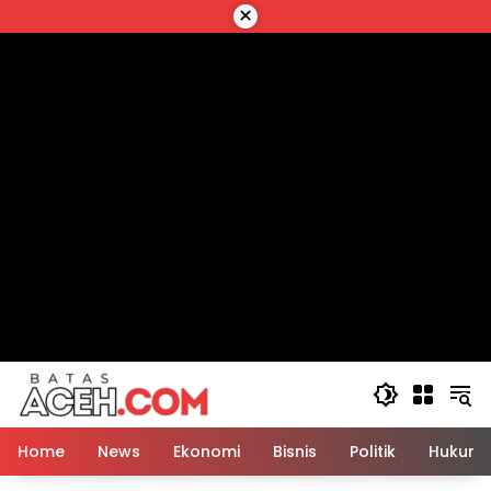
Langsung
×
ke
konten
Home
News
Ekonomi
Bisnis
Politik
Hukum