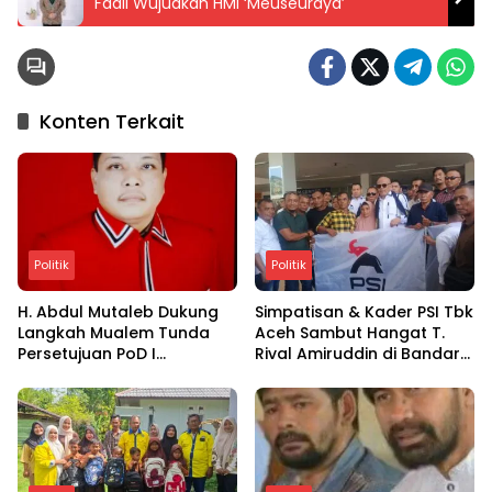
Fadli Wujudkan HMI ‘Meuseuraya’
Konten Terkait
Politik
Politik
H. Abdul Mutaleb Dukung
Simpatisan & Kader PSI Tbk
Langkah Mualem Tunda
Aceh Sambut Hangat T.
Persetujuan PoD I
Rival Amiruddin di Bandara
Lapangan Tangkulo WK
SIM Blang Bintang
South Andaman