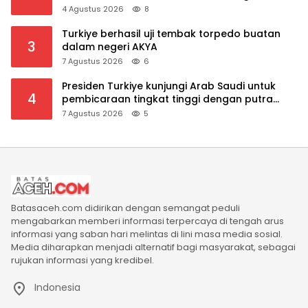
Manfaat Pensiun tetap Lancar
4 Agustus 2026
8
Turkiye berhasil uji tembak torpedo buatan
3
dalam negeri AKYA
7 Agustus 2026
6
Presiden Turkiye kunjungi Arab Saudi untuk
4
pembicaraan tingkat tinggi dengan putra
mahkota Saudi dan PM Pakistan
7 Agustus 2026
5
Batasaceh.com didirikan dengan semangat peduli
mengabarkan memberi informasi terpercaya di tengah arus
informasi yang saban hari melintas di lini masa media sosial.
Media diharapkan menjadi alternatif bagi masyarakat, sebagai
rujukan informasi yang kredibel.
Indonesia