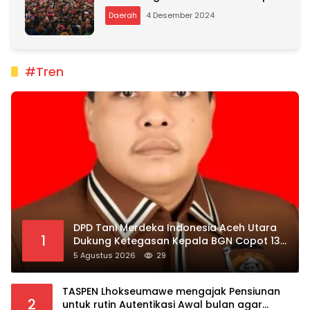
Daerah
4 Desember 2024
#Tren
DPD Tani Merdeka Indonesia Aceh Utara
1
Dukung Ketegasan Kepala BGN Copot 137
Kepala SPPG
5 Agustus 2026
29
TASPEN Lhokseumawe mengajak Pensiunan
2
untuk rutin Autentikasi Awal bulan agar