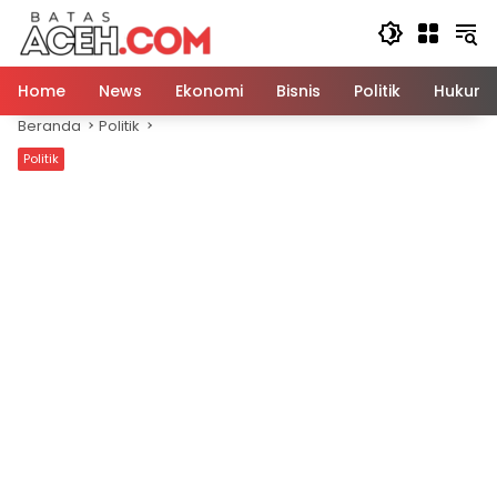
Langsung
ke
konten
Home
News
Ekonomi
Bisnis
Politik
Hukum
Beranda
Politik
Politik