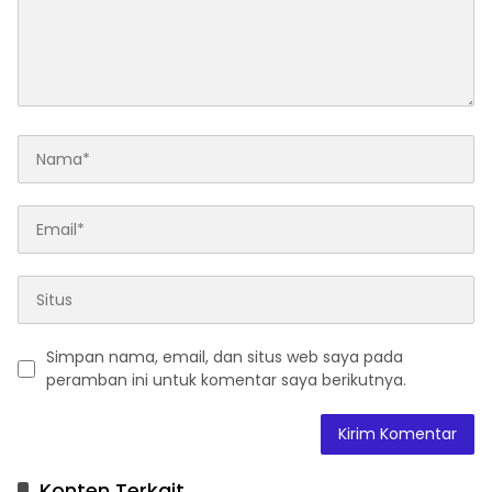
Simpan nama, email, dan situs web saya pada
peramban ini untuk komentar saya berikutnya.
A
l
t
Konten Terkait