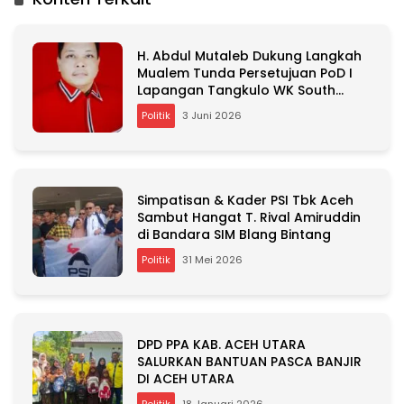
e
r
n
H. Abdul Mutaleb Dukung Langkah
a
Mualem Tunda Persetujuan PoD I
t
Lapangan Tangkulo WK South
i
Andaman
v
Politik
3 Juni 2026
e
:
Simpatisan & Kader PSI Tbk Aceh
Sambut Hangat T. Rival Amiruddin
di Bandara SIM Blang Bintang
Politik
31 Mei 2026
DPD PPA KAB. ACEH UTARA
SALURKAN BANTUAN PASCA BANJIR
DI ACEH UTARA
Politik
18 Januari 2026