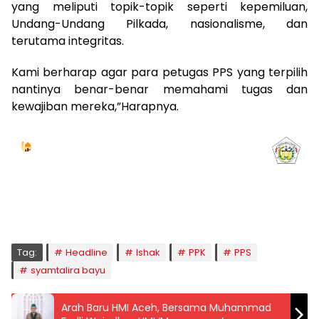
yang meliputi topik-topik seperti kepemiluan,
Undang-Undang Pilkada, nasionalisme, dan
terutama integritas.
Kami berharap agar para petugas PPS yang terpilih
nantinya benar-benar memahami tugas dan
kewajiban mereka,”Harapnya.
Jadwal Sholat
KOTA LHOKSEUMAWE & Sekitarnya
Sabtu, 08/08/2026
Imsak
Subuh
Terbit
Dhuha
Dzuhur
Ashar
Maghrib
Isya
04:59
05:09
06:24
06:52
12:41
15:59
18:50
20:01
Tag:
Headline
Ishak
PPK
PPS
syamtalira bayu
Arah Baru HMI Aceh, Bersama Muhammad