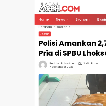
Langsung
ke
konten
Home
News
Ekonomi
Bisni
Beranda
Daerah
Daerah
Polisi Amankan 2,
Pria di SPBU Lhok
Redaksi BatasAceh
2 Min Baca
7 September 2025