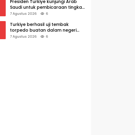
Presiden Turkiye kunjungi Arab
Saudi untuk pembicaraan tingkat
tinggi dengan putra mahkota
7 Agustus 2026
6
Saudi dan PM Pakistan
Turkiye berhasil uji tembak
torpedo buatan dalam negeri
AKYA
7 Agustus 2026
6