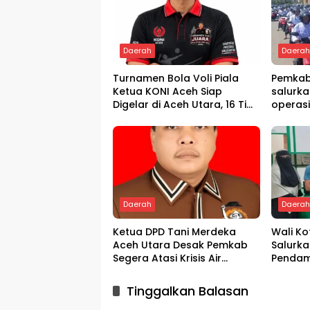
Daerah
Daera
Turnamen Bola Voli Piala
Pemkab
Ketua KONI Aceh Siap
salurka
Digelar di Aceh Utara, 16 Tim
operas
dari Empat Daerah Ambil
Bagian
Daerah
Daera
Ketua DPD Tani Merdeka
Wali K
Aceh Utara Desak Pemkab
Salurka
Segera Atasi Krisis Air
Pendam
Pertanian di Cot Girek
Melalui
Tinggalkan Balasan