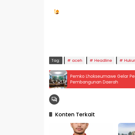
Jadwal Sholat
KOTA LHOKSEUMAWE & Sekitarnya
Sabtu, 08/08/2026
Imsak
Subuh
Terbit
Dhuha
Dzuhur
Ashar
M
04:59
05:09
06:24
06:52
12:41
15:59
1
Tag:
aceh
Headline
Huku
Pemko Lhokseumawe Gelar Pen
Pembangunan Daerah
Konten Terkait