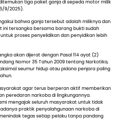
temukan tiga paket ganja di sepeda motor milik
(6/9/2025).
ngakui bahwa ganja tersebut adalah miliknya dan
at ini tersangka bersama barang bukti sudah
ntuk proses penyelidikan dan penyidikan lebih
ka akan dijerat dengan Pasal 114 ayat (2)
-Undang Nomor 35 Tahun 2009 tentang Narkotika,
simal seumur hidup atau pidana penjara paling
tahun.
asyarakat agar terus berperan aktif memberikan
an peredaran narkoba di lingkungannya.
mi mengajak seluruh masyarakat untuk tidak
adanya praktik penyalahgunaan narkoba di
 menindak tegas setiap pelaku tanpa pandang