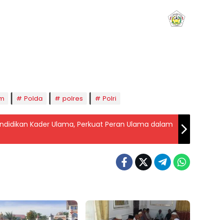
aghrib
Isya
8:50
20:01
m
Polda
polres
Polri
didikan Kader Ulama, Perkuat Peran Ulama dalam