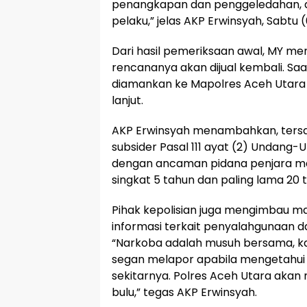
penangkapan dan penggeledahan, di
pelaku,” jelas AKP Erwinsyah, Sabtu 
Dari hasil pemeriksaan awal, MY me
rencananya akan dijual kembali. Sa
diamankan ke Mapolres Aceh Utara u
lanjut.
AKP Erwinsyah menambahkan, tersang
subsider Pasal 111 ayat (2) Undang
dengan ancaman pidana penjara mak
singkat 5 tahun dan paling lama 20 
Pihak kepolisian juga mengimbau m
informasi terkait penyalahgunaan d
“Narkoba adalah musuh bersama, ka
segan melapor apabila mengetahui 
sekitarnya. Polres Aceh Utara akan
bulu,” tegas AKP Erwinsyah.