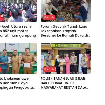
h
Daerah
 Aceh Utara resmi
Forum Geuchik Tanah Luas
n 852 unit motor
Laksanakan Taqziah
ional imum gampong
Bersama ke Rumah Duka di
Bireuen
h
Daerah
ota Lhokseumawe
POLSEK TANAH LUAS GELAR
n Bantuan Biaya
BAKTI SOSIAL UNTUK
pingan Pengobatan
MASYARAKAT RENTAN DALAM
 Baitul Mal
RANGKA HUT BHAYANGKARA
KE-80