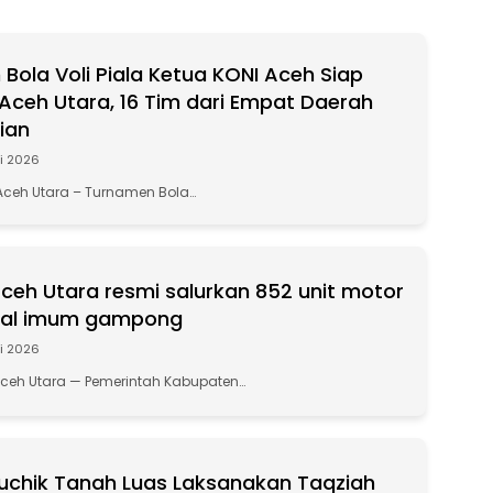
Bola Voli Piala Ketua KONI Aceh Siap
i Aceh Utara, 16 Tim dari Empat Daerah
ian
li 2026
ceh Utara – Turnamen Bola…
eh Utara resmi salurkan 852 unit motor
nal imum gampong
li 2026
Aceh Utara — Pemerintah Kabupaten…
chik Tanah Luas Laksanakan Taqziah