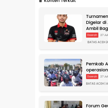
Konten Terkait
e
r
n
Turnamen 
a
t
Digelar d
i
Ambil Bag
v
Daerah
27 Ju
e
:
BATAS ACEH |A
Pemkab Ac
operasio
Daerah
27 Ju
BATAS ACEH | 
Forum Geu