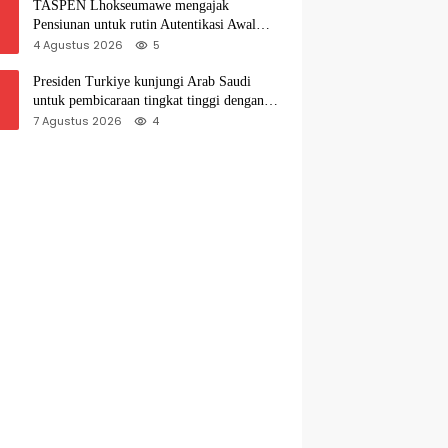
TASPEN Lhokseumawe mengajak
Pensiunan untuk rutin Autentikasi Awal
bulan agar Manfaat Pensiun tetap Lancar
4 Agustus 2026
5
Presiden Turkiye kunjungi Arab Saudi
untuk pembicaraan tingkat tinggi dengan
putra mahkota Saudi dan PM Pakistan
7 Agustus 2026
4