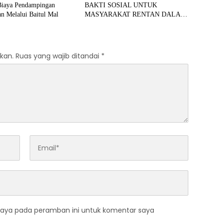
Biaya Pendampingan
BAKTI SOSIAL UNTUK
n Melalui Baitul Mal
MASYARAKAT RENTAN DALAM
RANGKA HUT BHAYANGKARA
KE-80
kan.
Ruas yang wajib ditandai
*
saya pada peramban ini untuk komentar saya