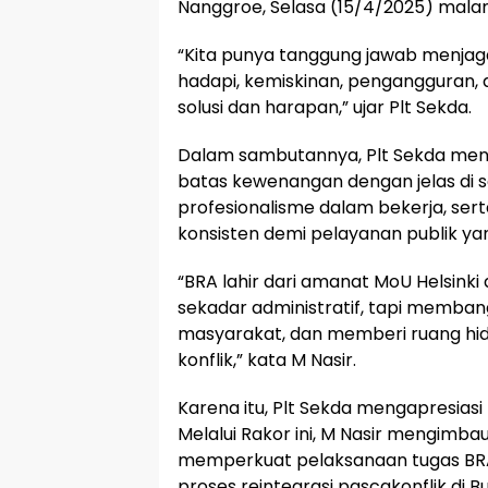
Nanggroe, Selasa (15/4/2025) mala
“Kita punya tanggung jawab menjag
hadapi, kemiskinan, pengangguran, d
solusi dan harapan,” ujar Plt Sekda.
Dalam sambutannya, Plt Sekda men
batas kewenangan dengan jelas di se
profesionalisme dalam bekerja, se
konsisten demi pelayanan publik ya
“BRA lahir dari amanat MoU Helsink
sekadar administratif, tapi memba
masyarakat, dan memberi ruang hidu
konflik,” kata M Nasir.
Karena itu, Plt Sekda mengapresiasi
Melalui Rakor ini, M Nasir mengim
memperkuat pelaksanaan tugas BRA
proses reintegrasi pascakonflik di 