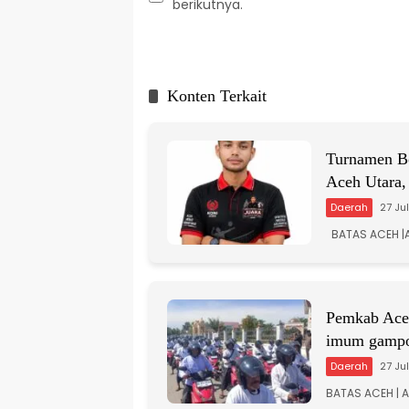
berikutnya.
A
l
t
Konten Terkait
e
r
n
a
Turnamen Bo
t
Aceh Utara,
i
Daerah
27 Ju
v
e
BATAS ACEH |A
:
Pemkab Aceh
imum gamp
Daerah
27 Ju
BATAS ACEH | 