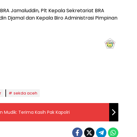
ua BRA Jamaluddin, Plt Kepala Sekretariat BRA
ddin Djamal dan Kepala Biro Administrasi Pimpinan
aghrib
Isya
8:50
20:02
r
sekda aceh
n Mudik: Terima Kasih Pak Kapolri