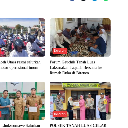
h
Daerah
ceh Utara resmi salurkan
Forum Geuchik Tanah Luas
motor operasional imum
Laksanakan Taqziah Bersama ke
Rumah Duka di Bireuen
h
Daerah
a Lhokseumawe Salurkan
POLSEK TANAH LUAS GELAR