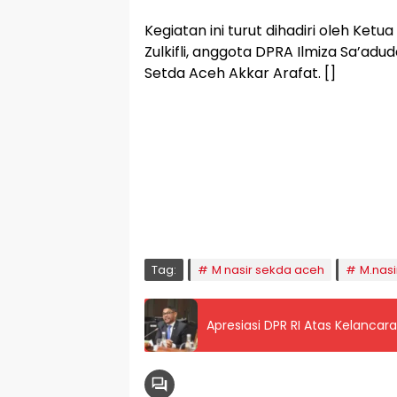
Kegiatan ini turut dihadiri oleh Ket
Zulkifli, anggota DPRA Ilmiza Sa’adu
Setda Aceh Akkar Arafat. []
🕌 Jadwal Sholat
KOTA LHOKSEUMAWE & Sekitarnya
Jumat, 07/08/2026
Imsak
Subuh
Terbit
Dhuha
Dzuhur
Ashar
M
04:59
05:09
06:24
06:52
12:41
16:00
1
Tag:
M nasir sekda aceh
M.nasi
Apresiasi DPR RI Atas Kelancara