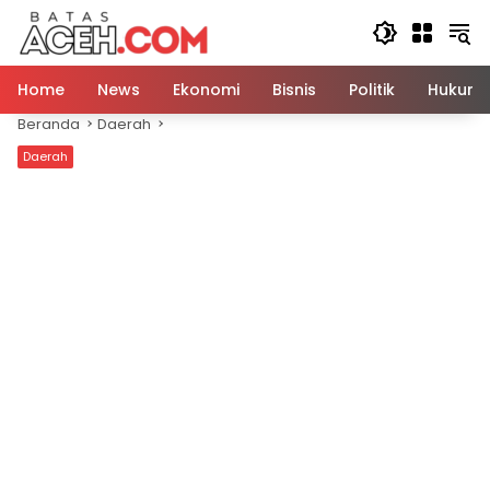
Langsung
ke
konten
Home
News
Ekonomi
Bisnis
Politik
Hukum
Beranda
Daerah
Daerah