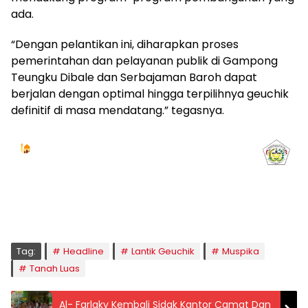
ada.
“Dengan pelantikan ini, diharapkan proses
pemerintahan dan pelayanan publik di Gampong
Teungku Dibale dan Serbajaman Baroh dapat
berjalan dengan optimal hingga terpilihnya geuchik
definitif di masa mendatang.” tegasnya.
Jadwal Sholat
KOTA LHOKSEUMAWE & Sekitarnya
Jumat, 07/08/2026
Imsak
Subuh
Terbit
Dhuha
Dzuhur
Ashar
Maghrib
Isya
04:59
05:09
06:24
06:52
12:41
16:00
18:50
20:02
Tag:
Headline
Lantik Geuchik
Muspika
Tanah Luas
Al- Farlaky Kembali Sidak Kantor Camat Dan