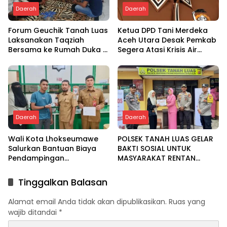
Daerah
Daerah
Forum Geuchik Tanah Luas
Ketua DPD Tani Merdeka
Laksanakan Taqziah
Aceh Utara Desak Pemkab
Bersama ke Rumah Duka di
Segera Atasi Krisis Air
Bireuen
Pertanian di Cot Girek
Daerah
Daerah
Wali Kota Lhokseumawe
POLSEK TANAH LUAS GELAR
Salurkan Bantuan Biaya
BAKTI SOSIAL UNTUK
Pendampingan
MASYARAKAT RENTAN
Pengobatan Melalui Baitul
DALAM RANGKA HUT
Mal
BHAYANGKARA KE-80
Tinggalkan Balasan
Alamat email Anda tidak akan dipublikasikan.
Ruas yang
wajib ditandai
*