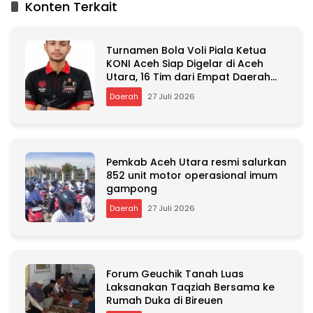
Konten Terkait
e
r
n
Turnamen Bola Voli Piala Ketua
a
KONI Aceh Siap Digelar di Aceh
t
Utara, 16 Tim dari Empat Daerah
i
Ambil Bagian
v
Daerah
27 Juli 2026
e
:
Pemkab Aceh Utara resmi salurkan
852 unit motor operasional imum
gampong
Daerah
27 Juli 2026
Forum Geuchik Tanah Luas
Laksanakan Taqziah Bersama ke
Rumah Duka di Bireuen