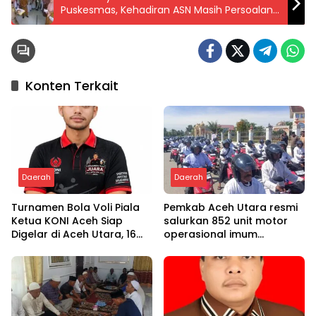
Puskesmas, Kehadiran ASN Masih Persoalan
Serius
Konten Terkait
Daerah
Daerah
Turnamen Bola Voli Piala
Pemkab Aceh Utara resmi
Ketua KONI Aceh Siap
salurkan 852 unit motor
Digelar di Aceh Utara, 16
operasional imum
Tim dari Empat Daerah
gampong
Ambil Bagian