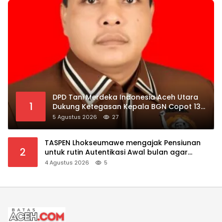
DPD Tani Merdeka Indonesia Aceh Utara
1
Dukung Ketegasan Kepala BGN Copot 137
Kepala SPPG
5 Agustus 2026
27
TASPEN Lhokseumawe mengajak Pensiunan
2
untuk rutin Autentikasi Awal bulan agar
Manfaat Pensiun tetap Lancar
4 Agustus 2026
5