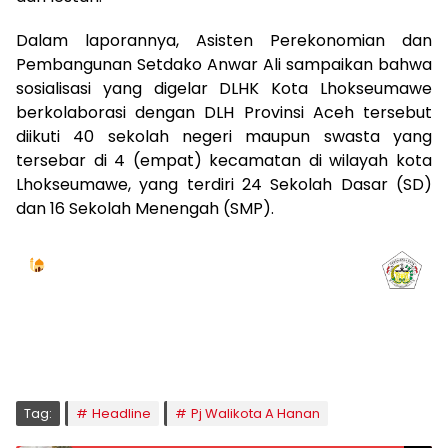
Dalam laporannya, Asisten Perekonomian dan
Pembangunan Setdako Anwar Ali sampaikan bahwa
sosialisasi yang digelar DLHK Kota Lhokseumawe
berkolaborasi dengan DLH Provinsi Aceh tersebut
diikuti 40 sekolah negeri maupun swasta yang
tersebar di 4 (empat) kecamatan di wilayah kota
Lhokseumawe, yang terdiri 24 Sekolah Dasar (SD)
dan 16 Sekolah Menengah (SMP).
Jadwal Sholat
KOTA LHOKSEUMAWE & Sekitarnya
Sabtu, 08/08/2026
Imsak
Subuh
Terbit
Dhuha
Dzuhur
Ashar
Maghrib
Isya
04:59
05:09
06:24
06:52
12:41
15:59
18:50
20:01
Tag:
Headline
Pj Walikota A Hanan