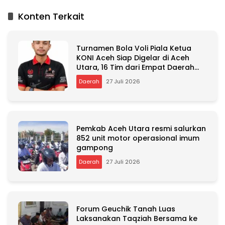
t
Konten Terkait
e
r
n
Turnamen Bola Voli Piala Ketua
a
KONI Aceh Siap Digelar di Aceh
t
Utara, 16 Tim dari Empat Daerah
i
Ambil Bagian
v
Daerah
27 Juli 2026
e
:
Pemkab Aceh Utara resmi salurkan
852 unit motor operasional imum
gampong
Daerah
27 Juli 2026
Forum Geuchik Tanah Luas
Laksanakan Taqziah Bersama ke