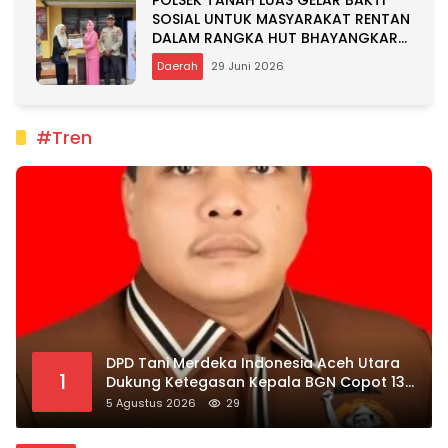
SOSIAL UNTUK MASYARAKAT RENTAN
DALAM RANGKA HUT BHAYANGKARA
KE-80
Daerah
29 Juni 2026
#Tren
DPD Tani Merdeka Indonesia Aceh Utara
1
Dukung Ketegasan Kepala BGN Copot 137
Kepala SPPG
5 Agustus 2026
29