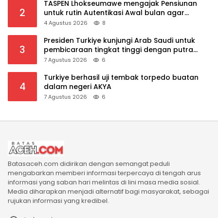
TASPEN Lhokseumawe mengajak Pensiunan
2
untuk rutin Autentikasi Awal bulan agar
Manfaat Pensiun tetap Lancar
4 Agustus 2026
8
Presiden Turkiye kunjungi Arab Saudi untuk
3
pembicaraan tingkat tinggi dengan putra
mahkota Saudi dan PM Pakistan
7 Agustus 2026
6
Turkiye berhasil uji tembak torpedo buatan
4
dalam negeri AKYA
7 Agustus 2026
6
Batasaceh.com didirikan dengan semangat peduli
mengabarkan memberi informasi terpercaya di tengah arus
informasi yang saban hari melintas di lini masa media sosial.
Media diharapkan menjadi alternatif bagi masyarakat, sebagai
rujukan informasi yang kredibel.