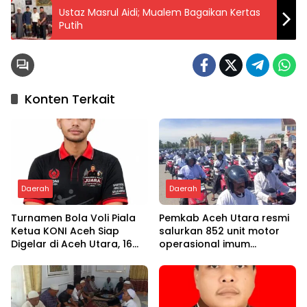
Ustaz Masrul Aidi; Mualem Bagaikan Kertas
Putih
Konten Terkait
Daerah
Daerah
Turnamen Bola Voli Piala
Pemkab Aceh Utara resmi
Ketua KONI Aceh Siap
salurkan 852 unit motor
Digelar di Aceh Utara, 16
operasional imum
Tim dari Empat Daerah
gampong
Ambil Bagian