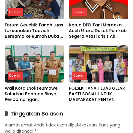
Daerah
Daerah
Forum Geuchik Tanah Luas
Ketua DPD Tani Merdeka
Laksanakan Taqziah
Aceh Utara Desak Pemkab
Bersama ke Rumah Duka di
Segera Atasi Krisis Air
Bireuen
Pertanian di Cot Girek
Daerah
Daerah
Wali Kota Lhokseumawe
POLSEK TANAH LUAS GELAR
Salurkan Bantuan Biaya
BAKTI SOSIAL UNTUK
Pendampingan
MASYARAKAT RENTAN
Pengobatan Melalui Baitul
DALAM RANGKA HUT
Mal
BHAYANGKARA KE-80
Tinggalkan Balasan
Alamat email Anda tidak akan dipublikasikan.
Ruas yang
wajib ditandai
*