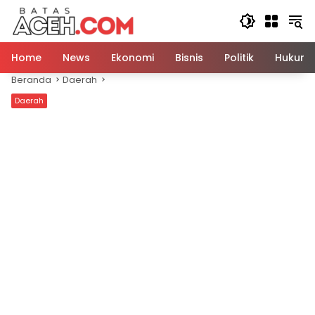
Langsung
ke
konten
Home
News
Ekonomi
Bisnis
Politik
Hukum
Beranda
Daerah
Daerah