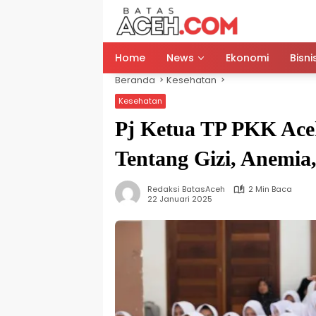
Langsung
ke
konten
Home
News
Ekonomi
Bisni
Beranda
Kesehatan
Kesehatan
Pj Ketua TP PKK Ace
Tentang Gizi, Anemia
Redaksi BatasAceh
2 Min Baca
22 Januari 2025