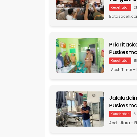
Kesehatan
21
Batasaceh.com
Prioritask
Puskesmas
Kesehatan
15
Aceh Timur – 
Jalaluddi
Puskesmas
Kesehatan
3 
Aceh Utara – P