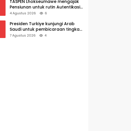
TASPEN Lhokseumawe mengajak
Pensiunan untuk rutin Autentikasi
Awal bulan agar Manfaat Pensiun
4 Agustus 2026
6
tetap Lancar
Presiden Turkiye kunjungi Arab
Saudi untuk pembicaraan tingkat
tinggi dengan putra mahkota
7 Agustus 2026
4
Saudi dan PM Pakistan