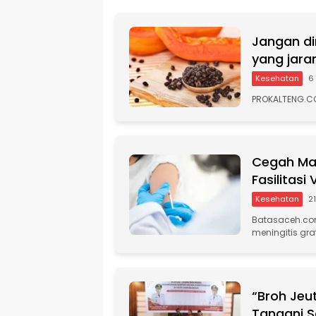
r
n
Jangan di
a
t
yang jara
i
Kesehatan
6
v
e
PROKALTENG.CO
:
Cegah Man
Fasilitasi
Kesehatan
21
Batasaceh.com
meningitis gra
“Broh Jeu
Tangani S