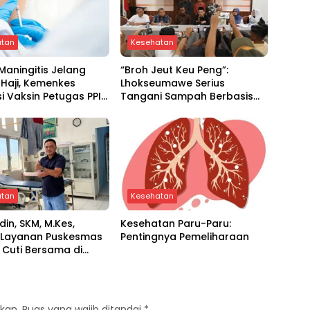
atan
Kesehatan
aningitis Jelang
“Broh Jeut Keu Peng”:
Haji, Kemenkes
Lhokseumawe Serius
asi Vaksin Petugas PPIH
Tangani Sampah Berbasis
446 H / 2025
Ekonomi Sirkular
atan
Kesehatan
din, SKM, M.Kes,
Kesehatan Paru-Paru:
 Layanan Puskesmas
Pentingnya Pemeliharaan
 Cuti Bersama di
tara
kan.
Ruas yang wajib ditandai
*