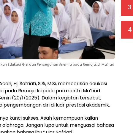
3
4
memberikan Edukasi Gizi dan Pencegahan Anemia pada Remaja, di Ma’had
h, Hj. Safriati, S.Si, M.Si, memberikan edukasi
ia pada Remaja kepada para santri Ma’had
Senin (20/1/2025). Dalam kegiatan tersebut,
a pengembangan diri di luar prestasi akademik.
unya kunci sukses. Asah kemampuan kalian
n olahraga. Jangan lupa untuk menguasai bahasa
akan bahasa ibu,” ujar Safriati.