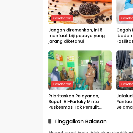
Kesehatan
Keseh
Jangan diremehkan, ini 6
Cegah M
manfaat biji pepaya yang
Ibadah 
jarang diketahui
Fasilit
Tahun 1
Kesehatan
Keseh
Prioritaskan Pelayanan,
Jalalud
Bupati Al-Farlaky Minta
Pantau
Puskesmas Tak Persulit
Selama
Pasien
Aceh U
Tinggalkan Balasan
Alamat email Anda tidak akan dipublikasi