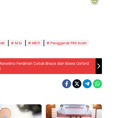
aghrib
Isya
8:50
20:01
iati
M.Si
MDTI
Penggerak PKK Aceh
arselino Ferdinan Cetak Brace dan Bawa Oxford
k