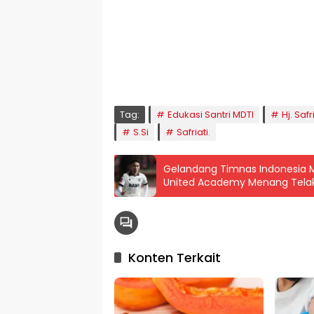
🕌 Jadwal Sholat
KOTA LHOKSEUMAWE & Sekitarnya
Sabtu, 08/08/2026
Imsak
Subuh
Terbit
Dhuha
Dzuhur
Ashar
M
04:59
05:09
06:24
06:52
12:41
15:59
1
Tag:
Edukasi Santri MDTI
Hj. Safr
S.Si
Safriati.
Gelandang Timnas Indonesia M
United Academy Menang Tela
Konten Terkait