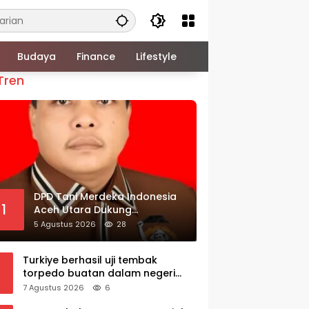
Budaya
Finance
Lifestyle
Tren
DPD Tani Merdeka Indonesia
1
Aceh Utara Dukung
Ketegasan Kepala BGN
5 Agustus 2026
28
Copot 137 Kepala SPPG
Turkiye berhasil uji tembak
torpedo buatan dalam negeri
AKYA
7 Agustus 2026
6