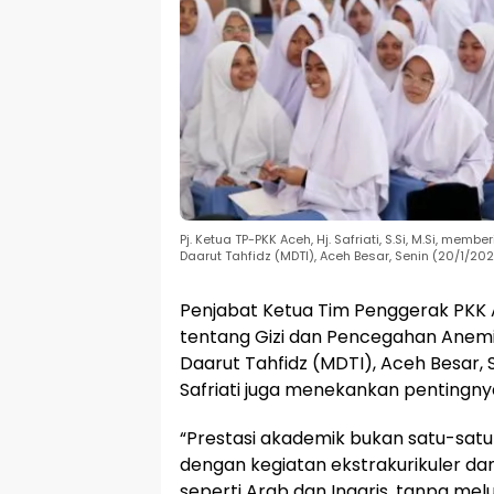
Pj. Ketua TP-PKK Aceh, Hj. Safriati, S.Si, M.Si, 
Daarut Tahfidz (MDTI), Aceh Besar, Senin (20/1/202
Penjabat Ketua Tim Penggerak PKK Ace
tentang Gizi dan Pencegahan Anem
Daarut Tahfidz (MDTI), Aceh Besar, 
Safriati juga menekankan pentingny
“Prestasi akademik bukan satu-sat
dengan kegiatan ekstrakurikuler da
seperti Arab dan Inggris, tanpa melup