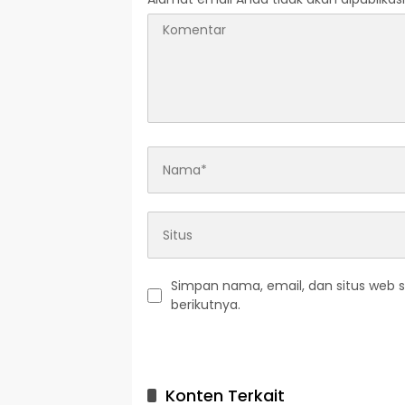
Simpan nama, email, dan situs web 
berikutnya.
A
l
t
Konten Terkait
e