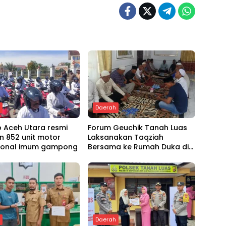
h
Daerah
 Aceh Utara resmi
Forum Geuchik Tanah Luas
n 852 unit motor
Laksanakan Taqziah
ional imum gampong
Bersama ke Rumah Duka di
Bireuen
h
Daerah