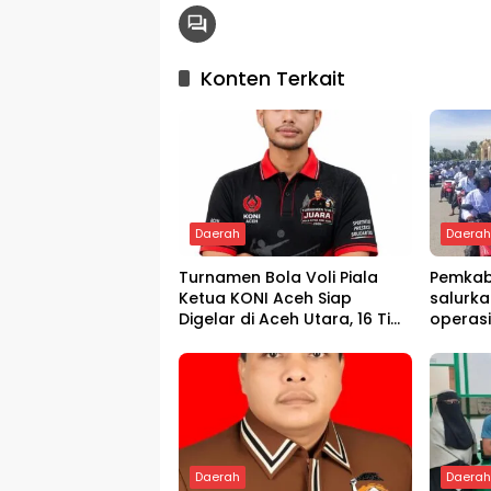
Konten Terkait
Daerah
Daera
Turnamen Bola Voli Piala
Pemkab
Ketua KONI Aceh Siap
salurka
Digelar di Aceh Utara, 16 Tim
operas
dari Empat Daerah Ambil
Bagian
Daerah
Daera