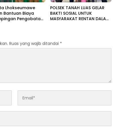
ota Lhokseumawe
POLSEK TANAH LUAS GELAR
n Bantuan Biaya
BAKTI SOSIAL UNTUK
pingan Pengobatan
MASYARAKAT RENTAN DALAM
 Baitul Mal
RANGKA HUT BHAYANGKARA
KE-80
kan.
Ruas yang wajib ditandai
*