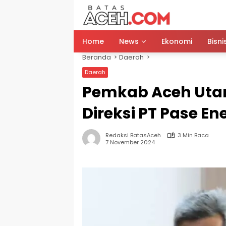
Langsung
ke
konten
Home
News
Ekonomi
Bisni
Beranda
Daerah
Daerah
Pemkab Aceh Utar
Direksi PT Pase En
Redaksi BatasAceh
3 Min Baca
7 November 2024