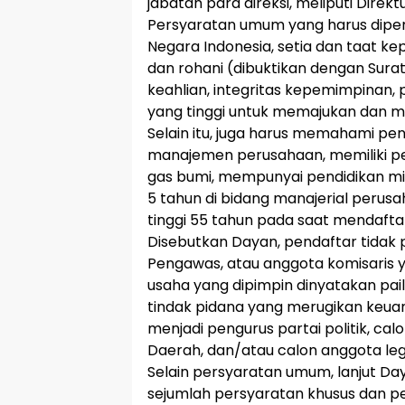
jabatan para direksi, meliputi Dire
Persyaratan umum yang harus dipe
Negara Indonesia, setia dan taat ke
dan rohani (dibuktikan dengan Surat
keahlian, integritas kepemimpinan, p
yang tinggi untuk memajukan dan
Selain itu, juga harus memahami 
manajemen perusahaan, memiliki 
gas bumi, mempunyai pendidikan mi
5 tahun di bidang manajerial perusa
tinggi 55 tahun pada saat mendafta
Disebutkan Dayan, pendaftar tidak 
Pengawas, atau anggota komisaris
usaha yang dipimpin dinyatakan pai
tindak pidana yang merugikan keua
menjadi pengurus partai politik, ca
Daerah, dan/atau calon anggota legis
Selain persyaratan umum, lanjut D
sejumlah persyaratan khusus dan per