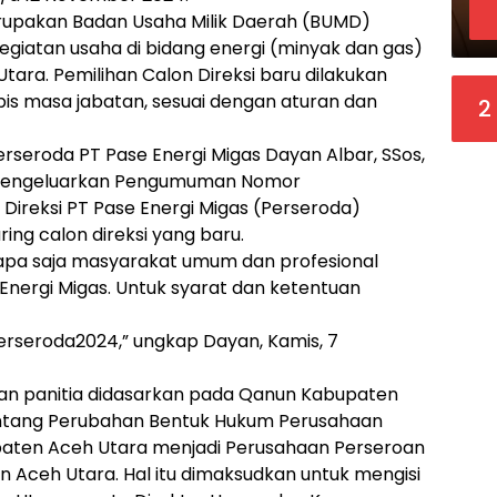
rupakan Badan Usaha Milik Daerah (BUMD)
giatan usaha di bidang energi (minyak dan gas)
ara. Pemilihan Calon Direksi baru dilakukan
bis masa jabatan, sesuai dengan aturan dan
2
Perseroda PT Pase Energi Migas Dayan Albar, SSos,
 mengeluarkan Pengumuman Nomor
Direksi PT Pase Energi Migas (Perseroda)
ing calon direksi yang baru.
apa saja masyarakat umum dan profesional
 Energi Migas. Untuk syarat dan ketentuan
erseroda2024,” ungkap Dayan, Kamis, 7
kukan panitia didasarkan pada Qanun Kabupaten
ntang Perubahan Bentuk Hukum Perusahaan
paten Aceh Utara menjadi Perusahaan Perseroan
 Aceh Utara. Hal itu dimaksudkan untuk mengisi