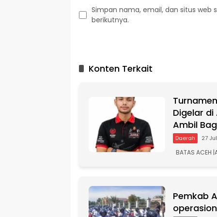
Simpan nama, email, dan situs web 
berikutnya.
A
l
t
Konten Terkait
e
r
n
Turnamen 
a
t
Digelar d
i
Ambil Bag
v
Daerah
27 Ju
e
:
BATAS ACEH |A
Pemkab Ac
operasio