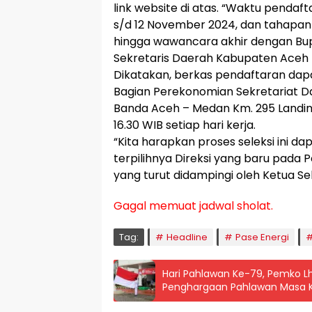
link website di atas. “Waktu pendaft
s/d 12 November 2024, dan tahapann
hingga wawancara akhir dengan Bupa
Sekretaris Daerah Kabupaten Aceh 
Dikatakan, berkas pendaftaran dapat
Bagian Perekonomian Sekretariat D
Banda Aceh – Medan Km. 295 Landin
16.30 WIB setiap hari kerja.
“Kita harapkan proses seleksi ini d
terpilihnya Direksi yang baru pada
yang turut didampingi oleh Ketua Sekr
Gagal memuat jadwal sholat.
Tag:
Headline
Pase Energi
Hari Pahlawan Ke-79, Pemko L
Penghargaan Pahlawan Masa K