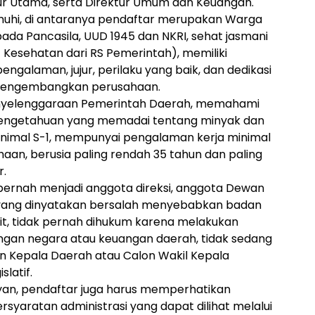
ktur Utama, serta Direktur Umum dan Keuangan.
nuhi, di antaranya pendaftar merupakan Warga
pada Pancasila, UUD 1945 dan NKRI, sehat jasmani
 Kesehatan dari RS Pemerintah), memiliki
engalaman, jujur, perilaku yang baik, dan dedikasi
 mengembangkan perusahaan.
penyelenggaraan Pemerintah Daerah, memahami
pengetahuan yang memadai tentang minyak dan
nimal S-1, mempunyai pengalaman kerja minimal
haan, berusia paling rendah 35 tahun dan paling
r.
pernah menjadi anggota direksi, anggota Dewan
 yang dinyatakan bersalah menyebabkan badan
lit, tidak pernah dihukum karena melakukan
ngan negara atau keuangan daerah, tidak sedang
lon Kepala Daerah atau Calon Wakil Kepala
latif.
ayan, pendaftar juga harus memperhatikan
syaratan administrasi yang dapat dilihat melalui