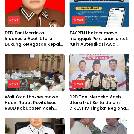
News
News
DPD Tani Merdeka
TASPEN Lhokseumawe
Indonesia Aceh Utara
mengajak Pensiunan untuk
Dukung Ketegasan Kepala
rutin Autentikasi Awal
BGN Copot 137 Kepala
bulan agar Manfaat
SPPG
Pensiun tetap Lancar
News
News
Wali Kota Lhokseumawe
DPD Tani Merdeka Aceh
Hadiri Rapat Revitalisasi
Utara Ikut Serta dalam
RSUD Kabupaten Aceh
DIKLAT IV Tingkat Regional
Utara, Bahas Pengalihan
Aceh-Sumatera Utara
Kepemilikan RSU Cut
Meutia