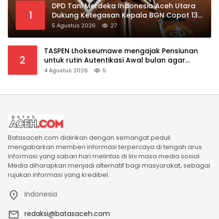
DPD Tani Merdeka Indonesia Aceh Utara
1
Dukung Ketegasan Kepala BGN Copot 137
Kepala SPPG
5 Agustus 2026
27
TASPEN Lhokseumawe mengajak Pensiunan
2
untuk rutin Autentikasi Awal bulan agar
Manfaat Pensiun tetap Lancar
4 Agustus 2026
5
Batasaceh.com didirikan dengan semangat peduli
mengabarkan memberi informasi terpercaya di tengah arus
informasi yang saban hari melintas di lini masa media sosial.
Media diharapkan menjadi alternatif bagi masyarakat, sebagai
rujukan informasi yang kredibel.
Indonesia
redaksi@batasaceh.com