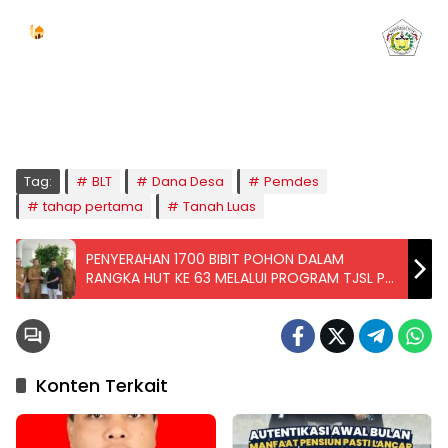
Jadwal Sholat
KOTA LHOKSEUMAWE & Sekitarnya
Kamis, 06/08/2026
Imsak
Subuh
Terbit
Dhuha
Dzuhur
Ashar
Maghrib
Isya
04:59
05:09
06:24
06:53
12:41
16:00
18:50
20:02
Tag:
BLT
Dana Desa
Pemdes
tahap pertama
Tanah Luas
PENYERAHAN 1700 BIBIT POHON DALAM
RANGKA HUT KE 63 MELALUI PROGRAM TJSL PT
TASPEN (PERSERO) TAHUN 2026
Konten Terkait