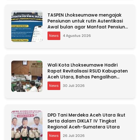
TASPEN Lhokseumawe mengajak
Pensiunan untuk rutin Autentikasi
Awal bulan agar Manfaat Pensiun
tetap Lancar
News
4 Agustus 2026
Wali Kota Lhokseumawe Hadiri
Rapat Revitalisasi RSUD Kabupaten
Aceh Utara, Bahas Pengalihan
Kepemilikan RSU Cut Meutia
News
30 Juli 2026
DPD Tani Merdeka Aceh Utara Ikut
Serta dalam DIKLAT IV Tingkat
Regional Aceh-Sumatera Utara
News
26 Juli 2026