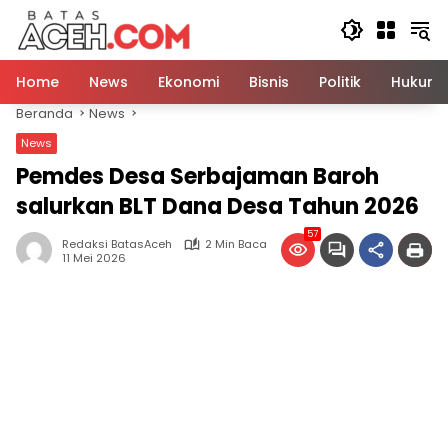
Langsung
ke
konten
Home
News
Ekonomi
Bisnis
Politik
Hukum
Beranda
News
News
Pemdes Desa Serbajaman Baroh
salurkan BLT Dana Desa Tahun 2026
57
Redaksi BatasAceh
2 Min Baca
11 Mei 2026