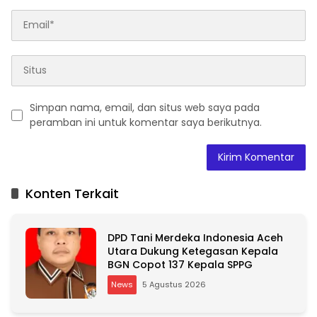
Simpan nama, email, dan situs web saya pada
peramban ini untuk komentar saya berikutnya.
A
l
t
Konten Terkait
e
r
n
DPD Tani Merdeka Indonesia Aceh
a
Utara Dukung Ketegasan Kepala
t
BGN Copot 137 Kepala SPPG
i
v
News
5 Agustus 2026
e
: