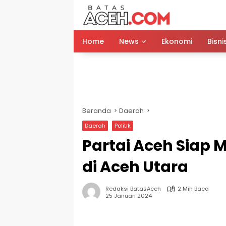
Langsung
ke
konten
Home
News
Ekonomi
Bisni
Beranda
Daerah
Daerah
Politik
Partai Aceh Siap
di Aceh Utara
Redaksi BatasAceh
2 Min Baca
25 Januari 2024