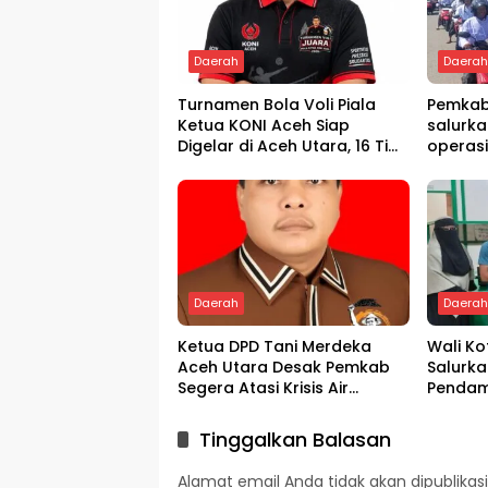
Daerah
Daera
Turnamen Bola Voli Piala
Pemkab
Ketua KONI Aceh Siap
salurka
Digelar di Aceh Utara, 16 Tim
operas
dari Empat Daerah Ambil
Bagian
Daerah
Daera
Ketua DPD Tani Merdeka
Wali K
Aceh Utara Desak Pemkab
Salurka
Segera Atasi Krisis Air
Pendam
Pertanian di Cot Girek
Melalui
Tinggalkan Balasan
Alamat email Anda tidak akan dipublikasi