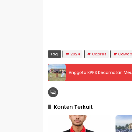
🕌 Jadwal Sholat
KOTA LHOKSEUMAWE & Sekitarnya
Minggu, 09/08/2026
Imsak
Subuh
Terbit
Dhuha
Dzuhur
Ashar
M
04:59
05:09
06:24
06:52
12:40
15:59
1
Tag:
2024
Capres
Cawap
Anggota KPPS Kecamatan Meu
Konten Terkait