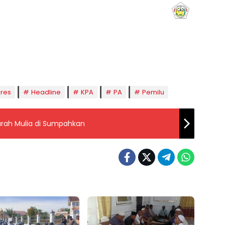
aghrib
Isya
8:49
20:01
res
Headline
KPA
PA
Pemilu
rah Mulia di Sumpahkan