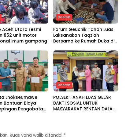
h
Daerah
 Aceh Utara resmi
Forum Geuchik Tanah Luas
n 852 unit motor
Laksanakan Taqziah
ional imum gampong
Bersama ke Rumah Duka di
Bireuen
h
Daerah
ota Lhokseumawe
POLSEK TANAH LUAS GELAR
n Bantuan Biaya
BAKTI SOSIAL UNTUK
pingan Pengobatan
MASYARAKAT RENTAN DALAM
 Baitul Mal
RANGKA HUT BHAYANGKARA
KE-80
kan.
Ruas yang wajib ditandai
*