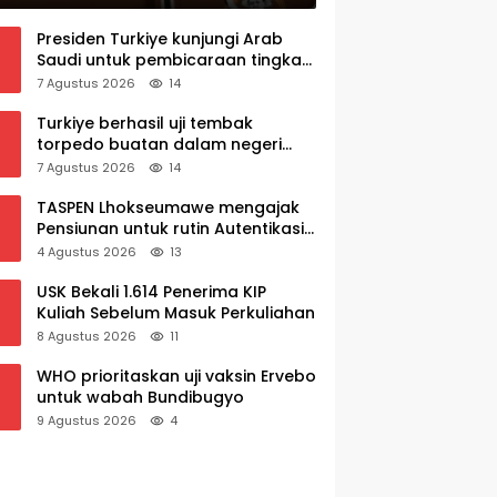
Presiden Turkiye kunjungi Arab
Saudi untuk pembicaraan tingkat
tinggi dengan putra mahkota
7 Agustus 2026
14
Saudi dan PM Pakistan
Turkiye berhasil uji tembak
torpedo buatan dalam negeri
AKYA
7 Agustus 2026
14
TASPEN Lhokseumawe mengajak
Pensiunan untuk rutin Autentikasi
Awal bulan agar Manfaat Pensiun
4 Agustus 2026
13
tetap Lancar
USK Bekali 1.614 Penerima KIP
Kuliah Sebelum Masuk Perkuliahan
8 Agustus 2026
11
WHO prioritaskan uji vaksin Ervebo
untuk wabah Bundibugyo
9 Agustus 2026
4