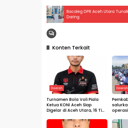
Bacaleg DPR Aceh Utara Tunaik
Daring
Konten Terkait
Daerah
Daera
Turnamen Bola Voli Piala
Pemkab
Ketua KONI Aceh Siap
salurka
Digelar di Aceh Utara, 16 Tim
operas
dari Empat Daerah Ambil
Bagian