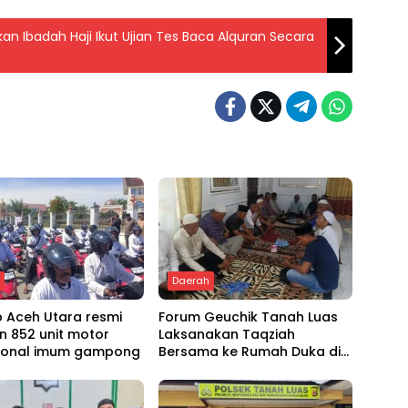
an Ibadah Haji Ikut Ujian Tes Baca Alquran Secara
h
Daerah
 Aceh Utara resmi
Forum Geuchik Tanah Luas
n 852 unit motor
Laksanakan Taqziah
ional imum gampong
Bersama ke Rumah Duka di
Bireuen