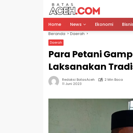
Langsung
ke
konten
Home
News
Ekonomi
Bisni
Beranda
Daerah
Daerah
Para Petani Gamp
Laksanakan Tradi
Redaksi BatasAceh
2 Min Baca
11 Juni 2023