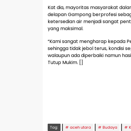
Kat dia, mayoritas masyarakat d
delapan Gampong berprofesi sebagai
ketersedian air menjadi sangat pen
yang maksimal.
“Kami sangat mengharap kepada Pe
sehingga tidak jebol terus, kondisi se
walaupun ada diperbaiki namun has
Tutup Mukim. []
🕌 Jadwal Sholat
KOTA LHOKSEUMAWE & Sekitarnya
Jumat, 07/08/2026
Imsak
Subuh
Terbit
Dhuha
Dzuhur
Ashar
M
04:59
05:09
06:24
06:52
12:41
16:00
1
Tag:
aceh utara
Budaya
K