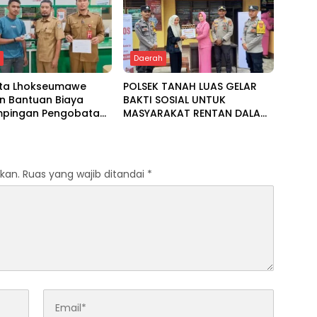
h
Daerah
ota Lhokseumawe
POLSEK TANAH LUAS GELAR
n Bantuan Biaya
BAKTI SOSIAL UNTUK
pingan Pengobatan
MASYARAKAT RENTAN DALAM
 Baitul Mal
RANGKA HUT BHAYANGKARA
KE-80
kan.
Ruas yang wajib ditandai
*