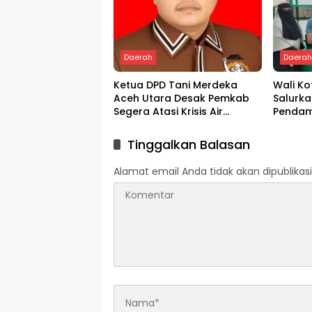
Daerah
Daera
Ketua DPD Tani Merdeka
Wali K
Aceh Utara Desak Pemkab
Salurka
Segera Atasi Krisis Air
Pendam
Pertanian di Cot Girek
Melalui
Tinggalkan Balasan
Alamat email Anda tidak akan dipublikasi