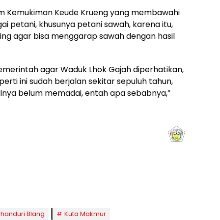
alam Kemukiman Keude Krueng yang membawahi
 petani, khusunya petani sawah, karena itu,
ting agar bisa menggarap sawah dengan hasil
merintah agar Waduk Lhok Gajah diperhatikan,
perti ini sudah berjalan sekitar sepuluh tahun,
ilnya belum memadai, entah apa sebabnya,”
aghrib
Isya
8:50
20:02
handuri Blang
Kuta Makmur