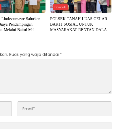
h
Daerah
a Lhokseumawe Salurkan
POLSEK TANAH LUAS GELAR
Biaya Pendampingan
BAKTI SOSIAL UNTUK
n Melalui Baitul Mal
MASYARAKAT RENTAN DALAM
RANGKA HUT BHAYANGKARA
KE-80
kan.
Ruas yang wajib ditandai
*