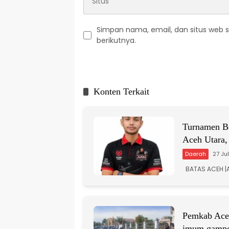
Simpan nama, email, dan situs web 
berikutnya.
A
l
t
Konten Terkait
e
r
n
a
Turnamen Bo
t
Aceh Utara,
i
Daerah
27 Ju
v
e
BATAS ACEH |A
:
Pemkab Aceh
imum gamp