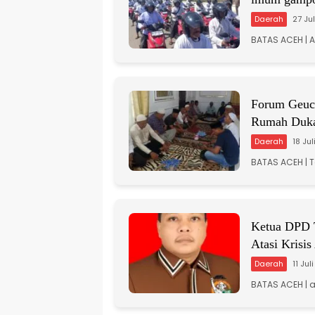
Daerah
27 Ju
BATAS ACEH | 
Forum Geuch
Rumah Duka
Daerah
18 Ju
BATAS ACEH | 
Ketua DPD 
Atasi Krisis
Daerah
11 Jul
BATAS ACEH | a