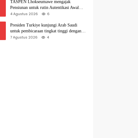
TASPEN Lhokseumawe mengajak
Pensiunan untuk rutin Autentikasi Awal
bulan agar Manfaat Pensiun tetap Lancar
4 Agustus 2026
6
Presiden Turkiye kunjungi Arab Saudi
untuk pembicaraan tingkat tinggi dengan
putra mahkota Saudi dan PM Pakistan
7 Agustus 2026
4