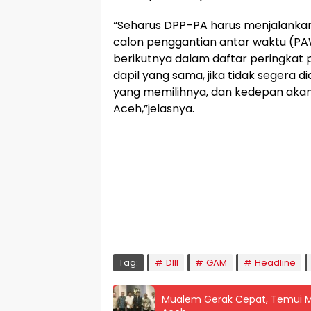
“Seharus DPP–PA harus menjalankan 
calon penggantian antar waktu (PA
berikutnya dalam daftar peringkat p
dapil yang sama, jika tidak segera 
yang memilihnya, dan kedepan akan
Aceh,”jelasnya.
🕌 Jadwal Sholat
KOTA LHOKSEUMAWE & Sekitarnya
Sabtu, 08/08/2026
Imsak
Subuh
Terbit
Dhuha
Dzuhur
Ashar
M
04:59
05:09
06:24
06:52
12:41
15:59
1
Tag:
DIII
GAM
Headline
Mualem Gerak Cepat, Temui 