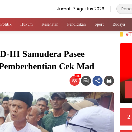
Jumat, 7 Agustus 2026
Politik
Hukum
Kesehatan
Pendidikan
Sport
Budaya
#T
D-III Samudera Pasee
 Pemberhentian Cek Mad
3117
2