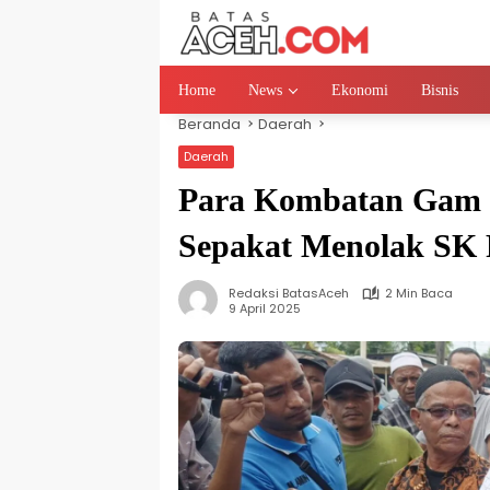
Langsung
ke
konten
Home
News
Ekonomi
Bisnis
Beranda
Daerah
Daerah
Para Kombatan Gam 
Sepakat Menolak SK
Redaksi BatasAceh
2 Min Baca
9 April 2025