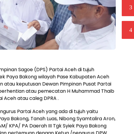
3
4
inan Sagoe (DPS) Partai Aceh di tujuh
iek Paya Bakong wilayah Pase Kabupaten Aceh
n atau keputusan Dewan Pimpinan Pusat Partai
mberhentian atau pemecatan H Muhammad Thaib
i Aceh atau caleg DPRA .
gurus Partai Aceh yang ada di tujuh yaitu
Paya Bakong, Tanah Luas, Nibong Syamtalira Aron,
AM/ KPA/ PA Daerah III Tgk Syiek Paya Bakong
 dan pertemuan dengan Ketua /pengurus DPW