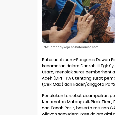
Foto:Hamdani/Raja eb batasaceh.com
Batasaceh.com-Pengurus Dewan Pimp
kecamatan dalam Daerah III Tgk Sy
Utara, menolak surat pemberhentia
Aceh (DPP-PA), tentang surat pe
(Cek Mad) dari kader/anggota Parta
Penolakan tersebut disampaikan pen
Kecamatan Matangkuli, Pirak Timu, 
dan Tanah Pasir, beserta ratusan G
wilayah samudera Pase dalam aksi