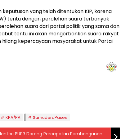
keputusan yang telah ditentukan KIP, karena
W) tentu dengan perolehan suara terbanyak
erolehan suara dari partai politik yang sama dan
dicabut tentu ini akan mengorbankan suara rakyat
 hilang kepercayaan masyarakat untuk Partai
aghrib
Isya
8:50
20:01
KPA/PA
SamuderaPasee
Menteri PUPR Dorong Percepatan Pembangunan