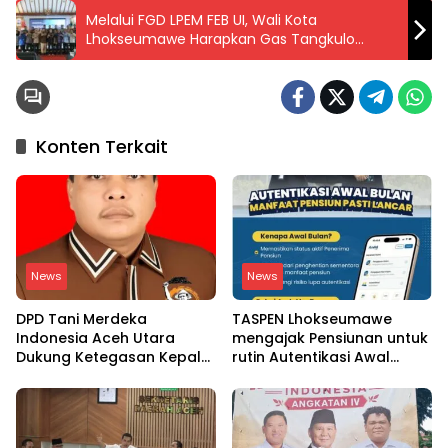
Melalui FGD LPEM FEB UI, Wali Kota
Lhokseumawe Harapkan Gas Tangkulo
Bangkitkan Industri dan Ekonomi Daerah
Konten Terkait
News
News
DPD Tani Merdeka
TASPEN Lhokseumawe
Indonesia Aceh Utara
mengajak Pensiunan untuk
Dukung Ketegasan Kepala
rutin Autentikasi Awal
BGN Copot 137 Kepala
bulan agar Manfaat
SPPG
Pensiun tetap Lancar