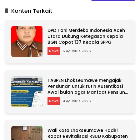
t
Konten Terkait
e
r
n
DPD Tani Merdeka Indonesia Aceh
a
Utara Dukung Ketegasan Kepala
t
BGN Copot 137 Kepala SPPG
i
v
News
5 Agustus 2026
e
:
TASPEN Lhokseumawe mengajak
Pensiunan untuk rutin Autentikasi
Awal bulan agar Manfaat Pensiun
tetap Lancar
News
4 Agustus 2026
Wali Kota Lhokseumawe Hadiri
Rapat Revitalisasi RSUD Kabupaten