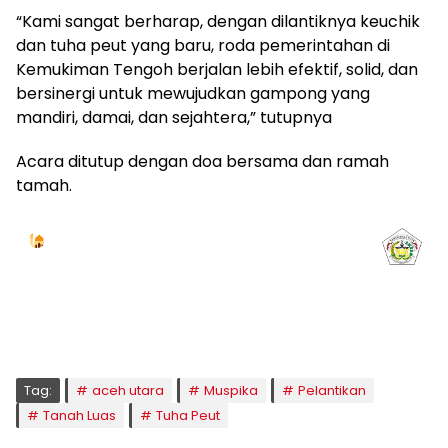
“Kami sangat berharap, dengan dilantiknya keuchik
dan tuha peut yang baru, roda pemerintahan di
Kemukiman Tengoh berjalan lebih efektif, solid, dan
bersinergi untuk mewujudkan gampong yang
mandiri, damai, dan sejahtera,” tutupnya
Acara ditutup dengan doa bersama dan ramah
tamah.
Jadwal Sholat
KOTA LHOKSEUMAWE & Sekitarnya
Jumat, 07/08/2026
Imsak
Subuh
Terbit
Dhuha
Dzuhur
Ashar
Maghrib
Isya
04:59
05:09
06:24
06:52
12:41
16:00
18:50
20:02
Tag:
aceh utara
Muspika
Pelantikan
Tanah Luas
Tuha Peut