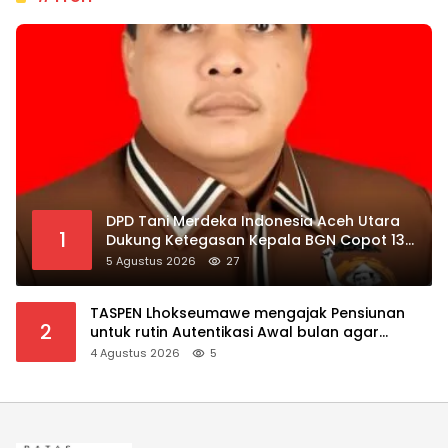
DPD Tani Merdeka Indonesia Aceh Utara
1
Dukung Ketegasan Kepala BGN Copot 137
Kepala SPPG
5 Agustus 2026
27
TASPEN Lhokseumawe mengajak Pensiunan
2
untuk rutin Autentikasi Awal bulan agar
Manfaat Pensiun tetap Lancar
4 Agustus 2026
5