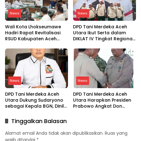
News
News
Wali Kota Lhokseumawe
DPD Tani Merdeka Aceh
Hadiri Rapat Revitalisasi
Utara Ikut Serta dalam
RSUD Kabupaten Aceh
DIKLAT IV Tingkat Regional
Utara, Bahas Pengalihan
Aceh-Sumatera Utara
Kepemilikan RSU Cut
Meutia
News
News
DPD Tani Merdeka Aceh
DPD Tani Merdeka Aceh
Utara Dukung Sudaryono
Utara Harapkan Presiden
sebagai Kepala BGN, Dinilai
Prabowo Angkat Don
Paham Aspirasi Petani
Muzakir sebagai Wakil
Menteri Pertanian
Tinggalkan Balasan
Alamat email Anda tidak akan dipublikasikan.
Ruas yang
wajib ditandai
*