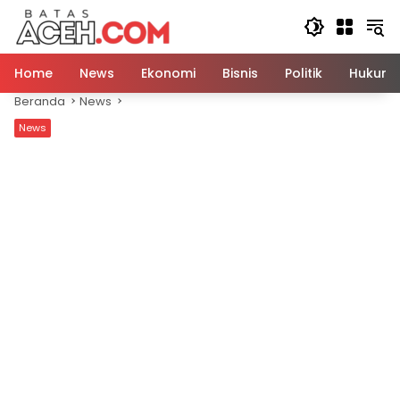
Langsung
ke
konten
Home
News
Ekonomi
Bisnis
Politik
Hukum
Beranda
News
News