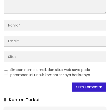
Simpan nama, email, dan situs web saya pada
peramban ini untuk komentar saya berikutnya.
A
l
t
Konten Terkait
e
r