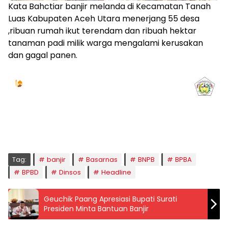
Kata Bahctiar banjir melanda di Kecamatan Tanah
Luas Kabupaten Aceh Utara menerjang 55 desa
,ribuan rumah ikut terendam dan ribuah hektar
tanaman padi milik warga mengalami kerusakan
dan gagal panen.
Jadwal Sholat
KOTA LHOKSEUMAWE & Sekitarnya
Kamis, 06/08/2026
Imsak
Subuh
Terbit
Dhuha
Dzuhur
Ashar
Maghrib
Isya
04:59
05:09
06:24
06:53
12:41
16:00
18:50
20:02
Tag:
banjir
Basarnas
BNPB
BPBA
BPBD
Dinsos
Headline
Geuchik Paang Apresiasi Bupati Surati
Presiden Minta Bantuan Banjir