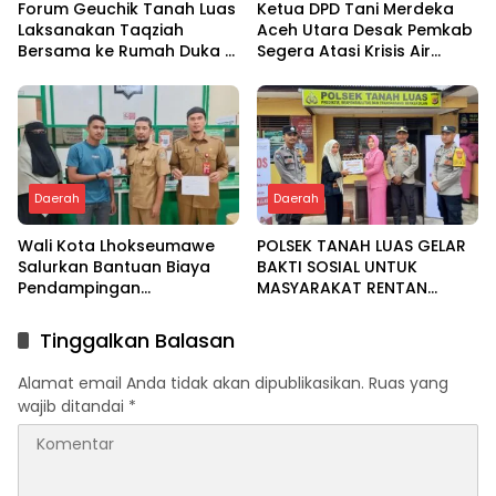
Forum Geuchik Tanah Luas
Ketua DPD Tani Merdeka
Laksanakan Taqziah
Aceh Utara Desak Pemkab
Bersama ke Rumah Duka di
Segera Atasi Krisis Air
Bireuen
Pertanian di Cot Girek
Daerah
Daerah
Wali Kota Lhokseumawe
POLSEK TANAH LUAS GELAR
Salurkan Bantuan Biaya
BAKTI SOSIAL UNTUK
Pendampingan
MASYARAKAT RENTAN
Pengobatan Melalui Baitul
DALAM RANGKA HUT
Mal
BHAYANGKARA KE-80
Tinggalkan Balasan
Alamat email Anda tidak akan dipublikasikan.
Ruas yang
wajib ditandai
*