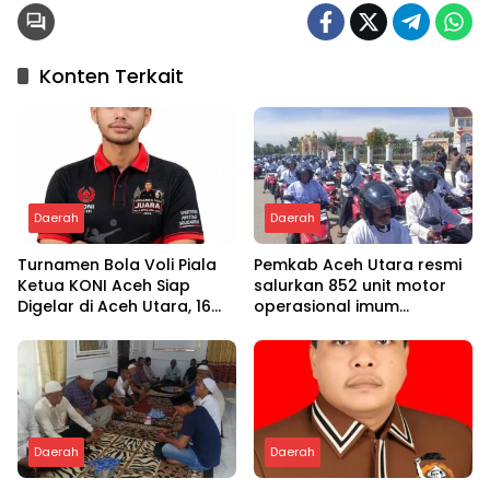
Konten Terkait
Daerah
Daerah
Turnamen Bola Voli Piala
Pemkab Aceh Utara resmi
Ketua KONI Aceh Siap
salurkan 852 unit motor
Digelar di Aceh Utara, 16
operasional imum
Tim dari Empat Daerah
gampong
Ambil Bagian
Daerah
Daerah