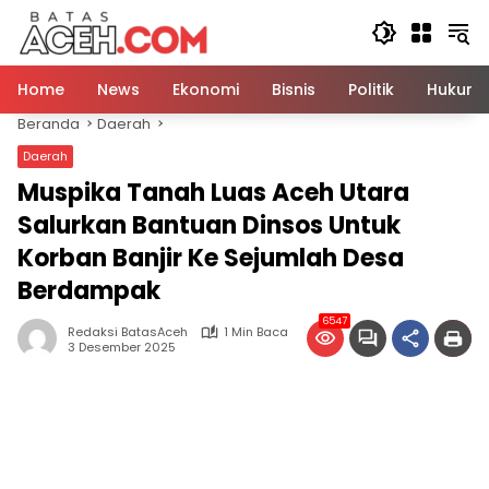
Langsung
ke
konten
Home
News
Ekonomi
Bisnis
Politik
Hukum
Beranda
Daerah
Daerah
Muspika Tanah Luas Aceh Utara
Salurkan Bantuan Dinsos Untuk
Korban Banjir Ke Sejumlah Desa
Berdampak
6547
Redaksi BatasAceh
1 Min Baca
3 Desember 2025