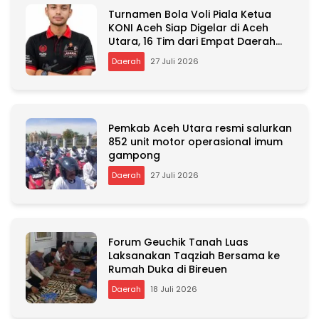
n
Turnamen Bola Voli Piala Ketua
a
KONI Aceh Siap Digelar di Aceh
t
Utara, 16 Tim dari Empat Daerah
i
Ambil Bagian
v
Daerah
27 Juli 2026
e
:
Pemkab Aceh Utara resmi salurkan
852 unit motor operasional imum
gampong
Daerah
27 Juli 2026
Forum Geuchik Tanah Luas
Laksanakan Taqziah Bersama ke
Rumah Duka di Bireuen
Daerah
18 Juli 2026