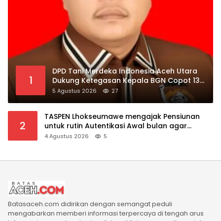
DPD Tani Merdeka Indonesia Aceh Utara
1
Dukung Ketegasan Kepala BGN Copot 137
Kepala SPPG
5 Agustus 2026
27
TASPEN Lhokseumawe mengajak Pensiunan
2
untuk rutin Autentikasi Awal bulan agar
Manfaat Pensiun tetap Lancar
4 Agustus 2026
5
Batasaceh.com didirikan dengan semangat peduli
mengabarkan memberi informasi terpercaya di tengah arus