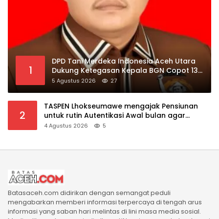
DPD Tani Merdeka Indonesia Aceh Utara
1
Dukung Ketegasan Kepala BGN Copot 137
Kepala SPPG
5 Agustus 2026
27
TASPEN Lhokseumawe mengajak Pensiunan
2
untuk rutin Autentikasi Awal bulan agar
Manfaat Pensiun tetap Lancar
4 Agustus 2026
5
Batasaceh.com didirikan dengan semangat peduli
mengabarkan memberi informasi terpercaya di tengah arus
informasi yang saban hari melintas di lini masa media sosial.