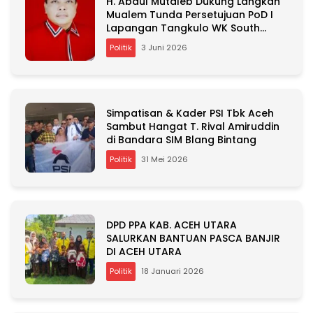
H. Abdul Mutaleb Dukung Langkah
a
Mualem Tunda Persetujuan PoD I
t
Lapangan Tangkulo WK South
i
Andaman
v
Politik
3 Juni 2026
e
:
Simpatisan & Kader PSI Tbk Aceh
Sambut Hangat T. Rival Amiruddin
di Bandara SIM Blang Bintang
Politik
31 Mei 2026
DPD PPA KAB. ACEH UTARA
SALURKAN BANTUAN PASCA BANJIR
DI ACEH UTARA
Politik
18 Januari 2026