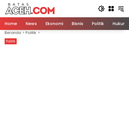
Langsung
ke
konten
Home
News
Ekonomi
Bisnis
Politik
Hukum
Beranda
Politik
Politik