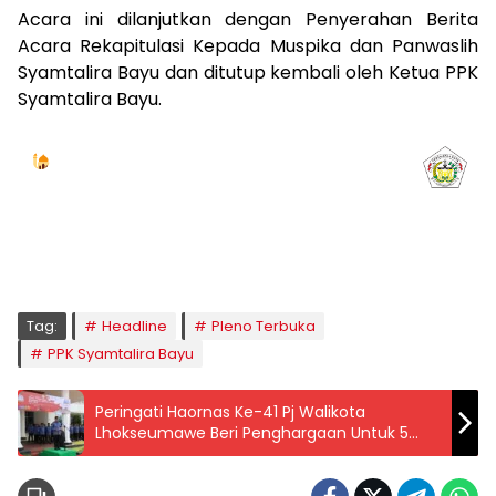
Acara ini dilanjutkan dengan Penyerahan Berita
Acara Rekapitulasi Kepada Muspika dan Panwaslih
Syamtalira Bayu dan ditutup kembali oleh Ketua PPK
Syamtalira Bayu.
Jadwal Sholat
KOTA LHOKSEUMAWE & Sekitarnya
Jumat, 07/08/2026
Imsak
Subuh
Terbit
Dhuha
Dzuhur
Ashar
Maghrib
Isya
04:59
05:09
06:24
06:52
12:41
16:00
18:50
20:02
Tag:
Headline
Pleno Terbuka
PPK Syamtalira Bayu
Peringati Haornas Ke-41 Pj Walikota
Lhokseumawe Beri Penghargaan Untuk 5
Atlet