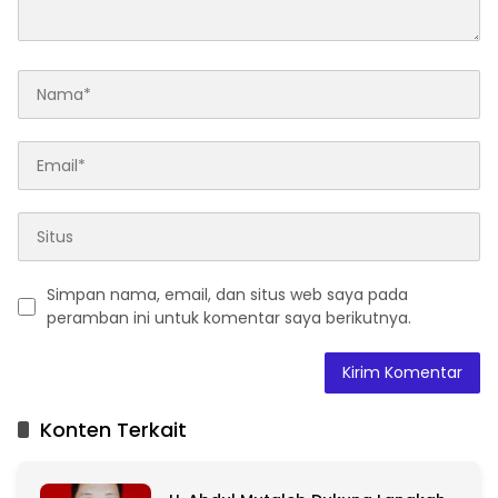
Simpan nama, email, dan situs web saya pada
peramban ini untuk komentar saya berikutnya.
A
l
t
Konten Terkait
e
r
n