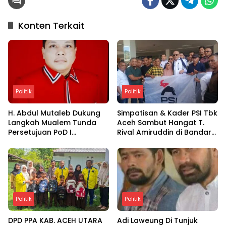
Konten Terkait
Politik
Politik
H. Abdul Mutaleb Dukung
Simpatisan & Kader PSI Tbk
Langkah Mualem Tunda
Aceh Sambut Hangat T.
Persetujuan PoD I
Rival Amiruddin di Bandara
Lapangan Tangkulo WK
SIM Blang Bintang
South Andaman
Politik
Politik
DPD PPA KAB. ACEH UTARA
Adi Laweung Di Tunjuk