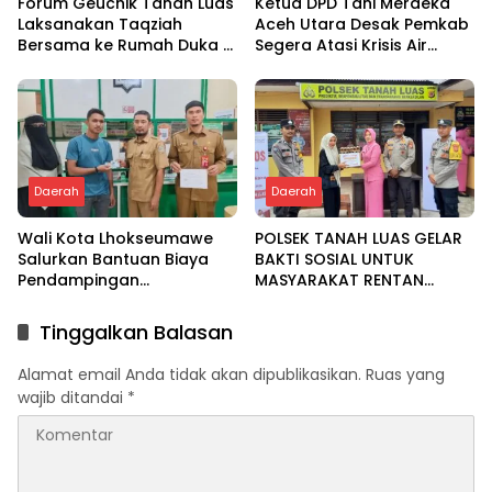
Forum Geuchik Tanah Luas
Ketua DPD Tani Merdeka
Laksanakan Taqziah
Aceh Utara Desak Pemkab
Bersama ke Rumah Duka di
Segera Atasi Krisis Air
Bireuen
Pertanian di Cot Girek
Daerah
Daerah
Wali Kota Lhokseumawe
POLSEK TANAH LUAS GELAR
Salurkan Bantuan Biaya
BAKTI SOSIAL UNTUK
Pendampingan
MASYARAKAT RENTAN
Pengobatan Melalui Baitul
DALAM RANGKA HUT
Mal
BHAYANGKARA KE-80
Tinggalkan Balasan
Alamat email Anda tidak akan dipublikasikan.
Ruas yang
wajib ditandai
*