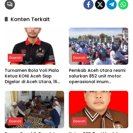
Konten Terkait
Daerah
Daerah
Turnamen Bola Voli Piala
Pemkab Aceh Utara resmi
Ketua KONI Aceh Siap
salurkan 852 unit motor
Digelar di Aceh Utara, 16
operasional imum
Tim dari Empat Daerah
gampong
Ambil Bagian
Daerah
Daerah