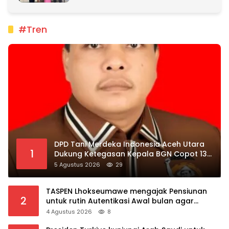
#Tren
DPD Tani Merdeka Indonesia Aceh Utara
1
Dukung Ketegasan Kepala BGN Copot 137
Kepala SPPG
5 Agustus 2026
29
TASPEN Lhokseumawe mengajak Pensiunan
2
untuk rutin Autentikasi Awal bulan agar
Manfaat Pensiun tetap Lancar
4 Agustus 2026
8