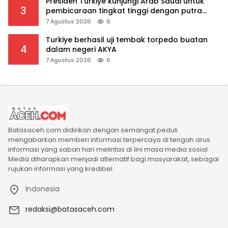
Presiden Turkiye kunjungi Arab Saudi untuk
3
pembicaraan tingkat tinggi dengan putra
mahkota Saudi dan PM Pakistan
7 Agustus 2026
6
Turkiye berhasil uji tembak torpedo buatan
4
dalam negeri AKYA
7 Agustus 2026
6
Batasaceh.com didirikan dengan semangat peduli
mengabarkan memberi informasi terpercaya di tengah arus
informasi yang saban hari melintas di lini masa media sosial.
Media diharapkan menjadi alternatif bagi masyarakat, sebagai
rujukan informasi yang kredibel.
Indonesia
redaksi@batasaceh.com