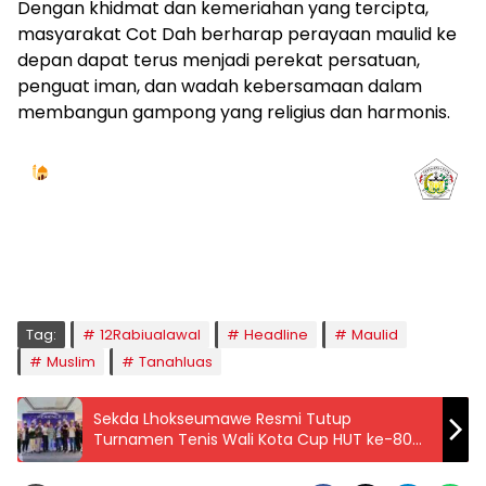
Dengan khidmat dan kemeriahan yang tercipta,
masyarakat Cot Dah berharap perayaan maulid ke
depan dapat terus menjadi perekat persatuan,
penguat iman, dan wadah kebersamaan dalam
membangun gampong yang religius dan harmonis.
Jadwal Sholat
KOTA LHOKSEUMAWE & Sekitarnya
Sabtu, 08/08/2026
Imsak
Subuh
Terbit
Dhuha
Dzuhur
Ashar
Maghrib
Isya
04:59
05:09
06:24
06:52
12:41
15:59
18:50
20:01
Tag:
12Rabiualawal
Headline
Maulid
Muslim
Tanahluas
Sekda Lhokseumawe Resmi Tutup
Turnamen Tenis Wali Kota Cup HUT ke-80
TNI: Sportivitas Satukan Kebersamaan