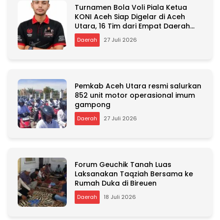
Turnamen Bola Voli Piala Ketua
a
KONI Aceh Siap Digelar di Aceh
t
Utara, 16 Tim dari Empat Daerah
i
Ambil Bagian
v
Daerah
27 Juli 2026
e
:
Pemkab Aceh Utara resmi salurkan
852 unit motor operasional imum
gampong
Daerah
27 Juli 2026
Forum Geuchik Tanah Luas
Laksanakan Taqziah Bersama ke
Rumah Duka di Bireuen
Daerah
18 Juli 2026