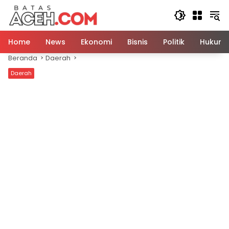
Langsung
ke
konten
Home
News
Ekonomi
Bisnis
Politik
Hukum
Beranda
Daerah
Daerah