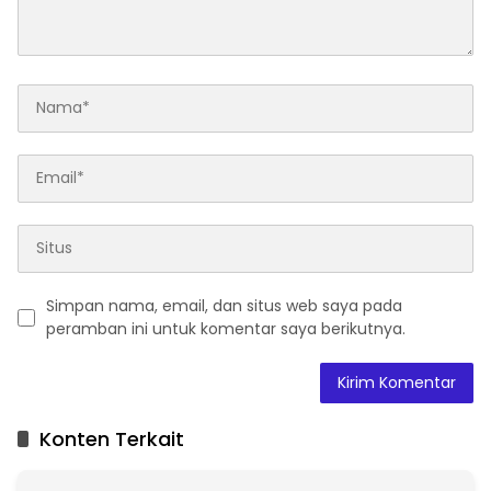
Simpan nama, email, dan situs web saya pada
peramban ini untuk komentar saya berikutnya.
A
l
t
Konten Terkait
e
r
n