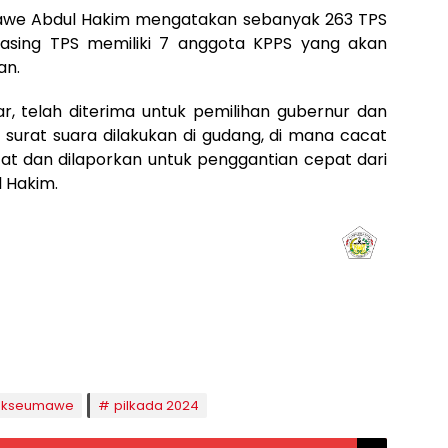
mawe Abdul Hakim mengatakan sebanyak 263 TPS
masing TPS memiliki 7 anggota KPPS yang akan
an.
, telah diterima untuk pemilihan gubernur dan
n surat suara dilakukan di gudang, di mana cacat
tat dan dilaporkan untuk penggantian cepat dari
 Hakim.
aghrib
Isya
8:50
20:01
hokseumawe
pilkada 2024