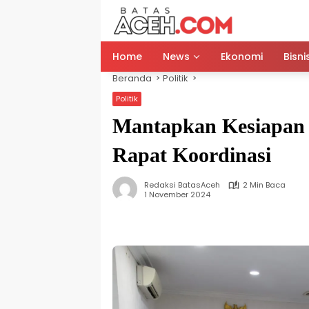
Langsung
ke
konten
Home
News
Ekonomi
Bisni
Beranda
Politik
Politik
Mantapkan Kesiapan 
Rapat Koordinasi
Redaksi BatasAceh
2 Min Baca
1 November 2024