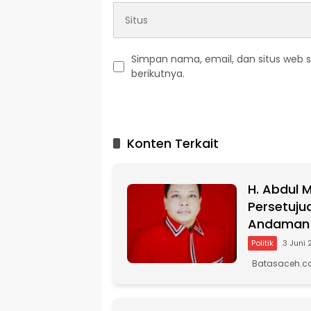
Simpan nama, email, dan situs web 
berikutnya.
A
l
t
Konten Terkait
e
r
n
H. Abdul 
a
t
Persetuju
i
Andaman
v
Politik
3 Juni
e
:
Batasaceh.co