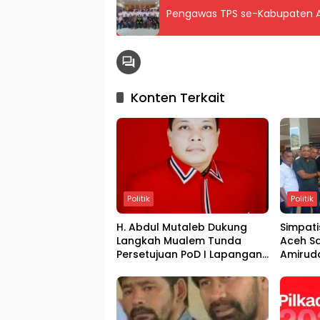
Pengawas TPS se-Kabupaten Ac
Konten Terkait
Politik
Politik
H. Abdul Mutaleb Dukung
Simpati
Langkah Mualem Tunda
Aceh Sa
Persetujuan PoD I Lapangan
Amirudd
Tangkulo WK South
Blang B
Andaman