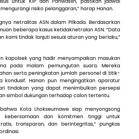
usus untuk KIP dan Panwaslih, pastikan jadwal
mengurangi risiko pelanggaran,” harap Hanan.
ngnya netralitas ASN dalam Pilkada. Berdasarkan
emuan beberapa kasus ketidaknetralan ASN. “Data
 kami tindak lanjuti sesuai aturan yang berlaku,”
 dan kapolsek yang hadir menyampaikan masukan
tama pada malam pemungutan suara. Mereka
an serta peningkatan jumlah personel di titik-
na kondusif. Hanan pun mengingatkan aparatur
ri tindakan yang dapat menimbulkan persepsi
an simbol dukungan terhadap calon tertentu.
kan bahwa Kota Lhokseumawe siap menyongsong
t kebersamaan dan komitmen tinggi untuk
tis, transparan, dan berintegritas,” pungkas
rdinasi.