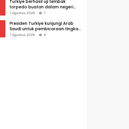
Turkiye berhasil uji tembak
torpedo buatan dalam negeri
AKYA
7 Agustus 2026
7
Presiden Turkiye kunjungi Arab
Saudi untuk pembicaraan tingkat
tinggi dengan putra mahkota
7 Agustus 2026
6
Saudi dan PM Pakistan