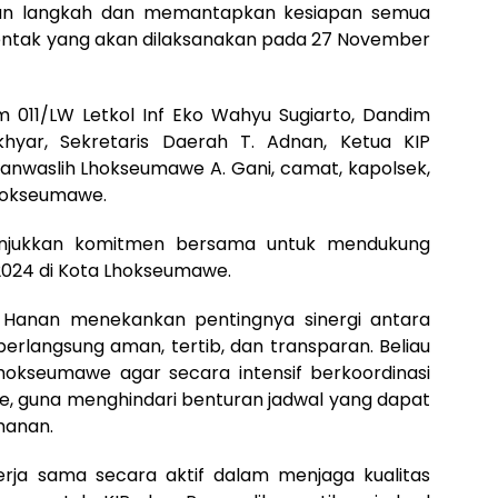
an langkah dan memantapkan kesiapan semua
erentak yang akan dilaksanakan pada 27 November
 011/LW Letkol Inf Eko Wahyu Sugiarto, Dandim
hyar, Sekretaris Daerah T. Adnan, Ketua KIP
nwaslih Lhokseumawe A. Gani, camat, kapolsek,
Lhokseumawe.
enunjukkan komitmen bersama untuk mendukung
2024 di Kota Lhokseumawe.
. Hanan menekankan pentingnya sinergi antara
berlangsung aman, tertib, dan transparan. Beliau
hokseumawe agar secara intensif berkoordinasi
, guna menghindari benturan jadwal yang dapat
manan.
rja sama secara aktif dalam menjaga kualitas