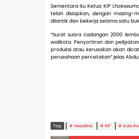
Sementara itu Ketua KIP Lhokseu
telah disiapkan, dengan masing-
dilantik dan bekerja selama satu bul
”Surat suara cadangan 2000 lembar
walikota. Penyortiran dan pelipata
produksi atau kerusakan akan dica
perusahaan percetakan” jelas Abdul
🕌 Jadwal Sholat
KOTA LHOKSEUMAWE & Sekitarnya
Sabtu, 08/08/2026
Imsak
Subuh
Terbit
Dhuha
Dzuhur
Ashar
M
04:59
05:09
06:24
06:52
12:41
15:59
1
Tag:
Headline
KIP
kota l