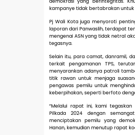
demokrasi yang berintegritas. Kh
kampanye tidak bertabrakan untuk 
Pj Wali Kota juga menyoroti penti
laporan dari Panwaslih, terdapat t
mengenai ASN yang tidak netral akan
tegasnya.
Selain itu, para camat, danramil,
terkait pengamanan TPS, teru
menyarankan adanya patroli tambah
titik rawan untuk menjaga suasa
pengawas pemilu untuk menghinda
keberpihakan, seperti berfoto deng
“Melalui rapat ini, kami tegas
Pilkada 2024 dengan semanga
menciptakan pemilu yang demokra
Hanan, kemudian menutup rapat koo