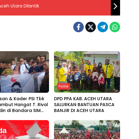
eh Utara Dilantik
Politik
san & Kader PSI Tbk
DPD PPA KAB. ACEH UTARA
mbut Hangat T. Rival
SALURKAN BANTUAN PASCA
in di Bandara SIM
BANJIR DI ACEH UTARA
intang